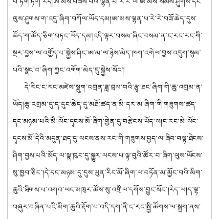
པ་ཏག་ཏག་རེད།ཨ་མས་བཟོས་པའི་ལྷན་པ་རེ་རེ་ལ་ཨ་མས་སེམས་ཤུགས་དང་
ལུས་ཤུགས་ག་འདྲ་ཞིག་བཀོལ་ཡོད་དམ།ཨ་མས་ལྷན་པ་རེ་རེ་བཟོ་ཆེད་དུས་
ཚོད་ག་ཚོད་ཅིག་བཏང་ཡོད་དམ།འདི་ལྟར་བསམ་ཞིང་བསམ་ན་ང་རང་རང་གི་
སྔར་བྱས་ལ་འགྱོད་པ་སྐྱེས་ཤིང་ཨ་མ་ལ་ཉེས་མེད་ཁག་འགེལ་བྱས་འདུག་སྙམ་
པའི་སྣང་བ་ཞིག་ཀྱང་འགོག་མེད་དུ་སྐྱེས་སོང་།
དེ་རིང་ང་རང་མཛེས་སྡུག་འགྲན་ཟླ་བྲལ་བའི་རྩྭ་ཐང་ཞིག་གི་ཆུ་འགྲམ་ན་
ཡོད།ཆུ་འགྲམ་དུ་ད་དུང་ཆེད་དུ་མཐོ་ཚད་ན་མི་དར་མ་ཞིག་གི་གཟུགས་ཚད་
དང་མཉམ་པའི་མེེ་ལོང་དྭངས་མོ་ཞིག་གྱེན་དུ་བརྩེངས་ཡོད་ལ།ང་རང་མེ་ལོང་
དྭངས་མོ་དེའི་མདུན་ཐད་དུ་ལངས་ནས་རང་གི་གཟུགས་བྱད་ལ་ཞིབ་བལྟ་ཐེངས་
ཤིག་བྱས་པའི་མོད་ལ་སྣ་ཁུང་དུ་སྐྱུར་ལངས་པ་ལྟ་བུའི་ཚོར་བ་ཞིག་ལུས་ཡོངས་
སུ་ཁྱབ་ཅིང་།དེ་དང་མཉམ་དུ་དུས་ཡུན་རིང་མོ་ཞིག་ལ་བཏོན་མ་མྱོང་བའི་མིག་
ཆུའི་ཐིགས་པ་འགའ་ཡང་མཁུར་ཚོས་སུ་འགྲིལ་དགོས་བྱུང་སོང་།རེད་ཡ།ད་ལྟ་
བཞུར་བཞིན་པའི་མིག་ཆུའི་རྡོག་པ་འདི་དག་ནི་ང་རང་སྤྱི་ཚོགས་ལ་སྐྲག་ནས་