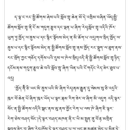
ད་ལྟ་ང་རང་སྤྱི་ཚོགས་ཞེས་པའི་སློབ་གྲྭ་ཆེན་མོ་དེ་འགྲིམ་བཞིན་ཡོད།སྤྱི་
ཚོགས་སློབ་གྲྭ་ནི་ངོ་མ་གདུག་རྩུབ་དང་ལྡན་པ་ཞིག་རེད།སློབ་གྲྭ་འདིའི་ཁོར་
ཡུག་ཏུ་ཁྱོད་ལ་ནུས་པ་དང་སྙིང་སྟོབས་མེད་ན་མི་ཆོག་པ་འདྲ།གལ་སྲིད་ཁྱོད་ལ་
ནུས་པ་དང་སྙིང་སྟོབས་མེད་ན་སྤྱི་ཚོགས་སློབ་གྲྭ་ནས་ཁྱོད་རང་སྡུག་ལ་ཐུག་ནས་
རང་སྲོག་ཀྱང་གཅོད་དགོས་པའི་དུས་ལ་ཁེལ་སྲིད།འདི་ནི་སྤྱི་ཚོགས་སློབ་གྲྭ་ཉིད་
དངོས་ནས་གདུག་རྩུབ་ཆེ་བའི་སློབ་གྲྭ་ཞིག་ཡིན་པའི་ངོ་གདོང་རེད་ཟེར་ཐུབ་པ་
འདྲ།
'ཁྱོད་ནིི་ཅི་ཡང་མི་ནུས་པའི་མི་ཞིག་རེད།ནམ་རྒྱུན་དུ་སེམས་སུ་ཅི་འདྲའི་
ཁུར་བོ་ཆེན་པོ་ཞིག་ཁུར་ཡོད་པ་ལྟར་རྣམ་རིག་ཟེར་བ་ཞིག་མི་འདུག འདི་ལྟར་
སོང་ན་སྤྱི་ཚོགས་འདིའི་སྒང་ནས་མུ་ནས་གྱོང་རེག་པ་ལས་ཁེ་ཞིག་ཇི་ལྟར་
རེག'ཅེས་བཤད་སོང་།དེ་ལྟར་བཤད་མཁན་ནི་ང་ཡི་མ་སྤུན་ནུ་བོ་རྟ་མགྲིན་
སྐྱབས་ཟེར་བ་ཞིག་རེད།ཁོས་དེ་ལྟར་བཤད་པ་ལ་ཡང་རྒྱུ་མཚན་མེད་པ་མིན་ཏེ་