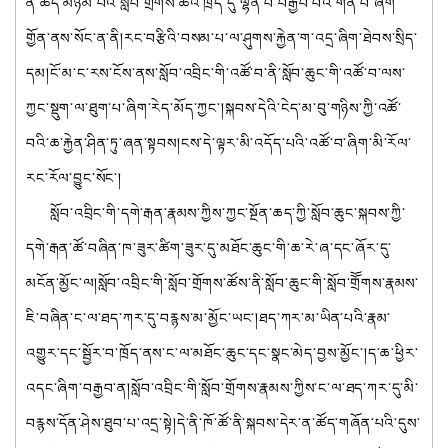
ན་ཚོད་མཉམ་པའི་སློབ་གྲོགས་ཚོའི་ཁྲོད་དུ་ལྷན་པ་བརྒྱབ་པའི་གོན་པ་ཞིག་
གྱོན་ནས་སོང་ན་ནི།རང་བརྩིའི་བསམ་པ་ལ་ཤུགས་རྐྱེན་ག་འདྲ་ཞིག་ཐེབས་སྲིད་
དམ།ངོ་མ་ང་རས་ངོས་ནས་སློབ་འབྲིང་གི་འཚོ་བ་ནི་སློབ་ཆུང་གི་འཚོ་བ་ལས་
ཀྱང་སྡུག་ལ་ཐུག་པ་ཞིག་རེད་མོད་ཀྱང་།སྐབས་དེའི་ངེད་མ་བུ་གཉིས་ཀྱི་འཚོ་
བའི་ཆ་རྐྱེན་ཤིན་ཏུ་ཞན་སྟབས།ངས་དེ་ལྟར་མི་འདོད་པའི་འཚོ་བ་ཞིག་མི་རོལ་
རང་རོལ་བྱུང་སོང་།
སློབ་འབྲིང་གི་དགེ་རྒན་རྣམས་ཀྱིས་ཀྱང་སྔོན་ཆད་ཀྱི་སློབ་ཆུང་སྐབས་ཀྱི་
དགེ་རྒན་ཚོ་བཞིན་ཁ་ཟུར་ཚིག་ཟུར་དུ་མཐོང་ཆུང་གི་ཆ་རེ་ཞ་དང་ཞོར་དུ་
མངོན་མྱོང་ལ།སློབ་འབྲིང་གི་སློབ་གྲོགས་ཚོས་ནི་སློབ་ཆུང་གི་སློབ་གྲོོགས་རྣམས་
ཇི་བཞིན་ང་ལ་ཐད་ཀར་དུ་བརྙས་མ་མྱོང་ཡང་།ཐད་ཀར་མ་ཡིན་པའི་རྣམ་
འགྱུར་དང་སྦྱོར་བ་ཁྲོད་ནས་ང་ལ་མཐོང་ཆུང་དང་སྣང་མེད་བྱས་མྱོང་།ད་ཆ་ཕྱིར་
འདང་ཞིག་བརྒྱབ་ན།སློབ་འབྲིང་གི་སློབ་གྲོགས་རྣམས་ཀྱིས་ང་ལ་ཐད་ཀར་དུ་མི་
བརྙས་དོན་ཤེས་ཐུབ་པ་འདྲ་སྟེ།དེ་ནི་ཁོ་ཚོ་ནི་སྐབས་དེར་ན་ཚོད་གཞོན་པའི་དུས་