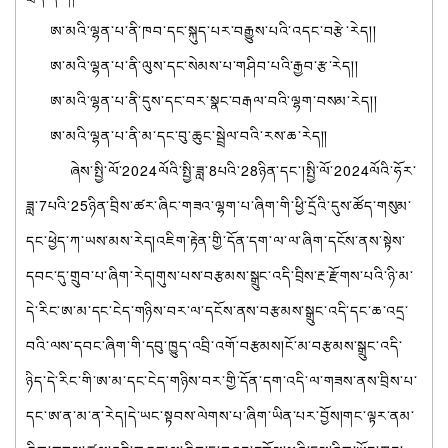
ཨ་མའི་ལྷན་པ་ནི་ཁབ་དང་སྐུད་པར་བརྒྱུས་པའི་འདང་བརྩེ་རེད།།
ཨ་མའི་ལྷན་པ་ནི་ལུས་དང་སེམས་པ་གཤིབ་པའི་རྒྱབ་རྩ་རེད།།
ཨ་མའི་ལྷན་པ་ནི་དུས་དང་བར་སྣང་བརྒལ་བའི་ལྷག་བསམ་རེད།།
ཨ་མའི་ལྷན་པ་ནི་མ་དང་བུ་ཆུང་སྦྲེལ་བའི་རས་ཆ་རེད།།
ཞེས་སྤྱི་ལོ་
2024
ལོའི་སྤྱི་ཟླ་
8
པའི་
28
ཉིན་དང་།སྤྱི་ལོ་
2024
ལོའི་ཧོར་
ཟླ་7པའི་
25
ཉིན་བྲིས་ཚར་ཞིང་གཟའ་ལྷག་པ་ཞིག་གི་ཕྱི་དྲོའི་དུས་ཚོད་གསུམ་
དང་ཕྱེད་ཀ་ཡས་མས་རེད།འཇིག་རྟེན་གྱི་དོན་དག་ལ་ལ་ཞིག་དངོས་ནས་སྟེས་
དབང་དུ་གྲུབ་པ་ཞིག་རེད།གུས་པས་བརྩམས་སྒྲུང་འདི་བྲིས་རྔ་རྫོགས་པའི་ཉི་མ་
དེ་རིང་ཨ་མ་དང་ངེད་གཉིས་བར་ལ་དངོས་ནས་བརྩམས་སྒྲུང་འདི་དང་ཆ་འདྲ་
བའི་ལས་དབང་ཞིག་གི་དབུ་ཁྱུད་འབྲི་འགོ་བརྩམས།ངོ་མ་བརྩམས་སྒྲུང་འདི་
ཉིད་དེ་རིང་གི་ཨ་མ་དང་ངེད་གཉིས་བར་གྱི་དོན་དག་འདི་ལ་གཟས་ནས་བྲིས་པ་
དང་ཨ་ན་མ་ན་རེ
ད།དེ་ཡང་སྟབས་ལེགས་པ་ཞིག་ཡིན་པར་བྱོས།གང་ལྟར་ནམ་