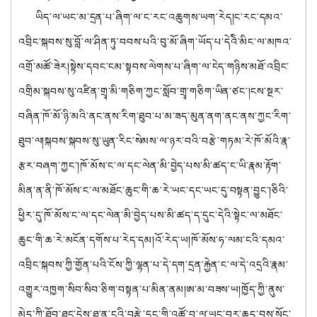
ཡིད་ལ་ཡང་མ་དྲན་པ་ཞིག་ལ་ང་རང་འཆུགས་ཡག་རེད།ང་རང་དམའ་
འབྲིང་སྐབས་སུ་བློ་ལ་ཤིན་ཏུ་བབས་པའི་བུ་མོ་ཞིག་ཡོད་པ་དེའེི་མིང་ལ་མཁའ་
འགྲོ་མཚོ་ཟེར།སྟེས་དབང་ངམ་སྟབས་ལེགས་པ་ཞིག་ལ་ངེད་གཉིས་མཐོ་འབྲིང་
འགྲིམ་སྐབས་སུ་འཛིན་གྲྭ་མི་གཅིག་ཀྱང་སློབ་གྲྭ་གཅིག་ཡིན་ཙང་།ངས་སྔར་
བཞིན་ཁོ་མོ་ཉི་མའི་ནང་ནས་རིག་ཐུབ་པ་མ་ཟད་མུན་ནག་ནང་ནས་ཀྱང་རིག་
ཐུབ་ལ།སྐབས་སྐབས་སུ་ཡུན་རིང་སེམས་ལ་ཉར་བའི་བརྩེ་གཏམ་རེ་ཁོ་མོའི་རྣ་
རྩར་བཞག་ཀྱང་།ཁོ་མོས་ང་ལ་དང་ལེན་མི་བྱེད་པས་མི་ཚད་ང་ཡི་རྣམ་རྟོག་
མིན་ན་ནི་ཁོ་མོས་ང་ལ་མཐོང་ཆུང་གི་ཆ་རེ་ཡང་དང་ཡང་དུ་བསྟན་བྱུང་།ཅིའི་
ཕྱིར་དུ་ཁོ་མོས་ང་ལ་དང་ལེན་མི་བྱེད་པས་མི་ཚད་ད་དུང་དེའི་སྟེང་ལ་མཐོང་
ཆུང་གི་ཆ་རེ་མངོན་དགོས་པ་རེད་དམ།འོ་རེད་ཡ།ཁོ་མོས་ཧ་ལམ་ངའི་དམའ་
འབྲིང་སྐབས་ཀྱི་གྱོན་པའི་ངོས་ཀྱི་ལྷན་པ་དེ་དག་དྲན་རྐྱེན་ང་ལ་དེ་འདྲའི་རྣམ་
འགྱུར་འཁྱག་སིབ་སིབ་ཅིག་བསྟན་པ་མིན་ནམ།ཨ་མ་བཟས་ཡ།ཁྱོད་ཀྱི་ནུས་
མེད་ཀྱི་ཐོབ་ཐང་དེས་ཐ་ན་ངའི་བརྩེ་དུང་གི་འཚོ་བ་ལ་ཡང་བར་ཆད་བྱས་སོང་