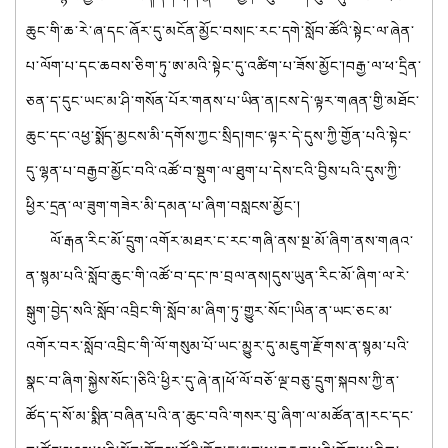
ཆུང་གི་ཆ་རེ་ཞ་དང་ཞོར་དུ་མངོན་མྱོང་བས།ང་རང་དགེ་སློབ་ཚོའི་སྟེང་ལ་ཞེན་
པ་ལོག་པ་དང་ཆབས་ཅིག་ཏུ་ཨ་མའི་སྟེང་དུ་འཚིག་པ་ཟོས་མྱོང་།བརྒྱ་ལ་ཕ་དྲིན་
ཅན་ད་དུང་ཡང་མ་ཤི་གསོན་པོར་གནས་པ་ཡིན་ན།ངས་དེ་ལྟར་གཞན་གྱི་མཐོང་
ཆུང་དང་འཕྱ་སྨོད་མྱངས་མི་དགོས་ཀྱང་སྲིད།གང་ལྟར་དེ་དུས་ཀྱི་གྱོན་པའི་སྟེང་
དུ་ལྷན་པ་བརྒྱབ་མྱོང་བའི་འཚོ་བ་སྡུག་ལ་ཐུག་པ་དེས་ངའི་བྱིས་པའི་དུས་ཀྱི་
ཕྱིར་དྲན་ལ་ཟུག་གཟེར་མི་དམན་པ་ཞིག་བསླངས་མྱོང་།
ལོ་རྒན་རིང་མོ་དྲུག་འགོར་མཐར་ང་རང་གཞི་ནས་སྔ་མོ་ཞིག་ནས་གཞའ་
ན་སྙམ་པའི་སློབ་ཆུང་གི་འཚོ་བ་དང་ཁ་བྲལ་ནས།དུས་ཡུན་རིང་མོ་ཞིག་ལ་རེ་
སྒུག་བྱེད་སའི་སློབ་འབྲིང་གི་སློབ་མ་ཞིག་ཏུ་གྱུར་སོང་།ཡིན་ན་ཡང་ཅང་མ་
འགོར་བར་སློབ་འབྲིང་གི་ལོ་གསུམ་པོ་ཡང་མྱུར་དུ་མཇུག་རྫོགས་ན་སྙམ་པའི་
སྣང་བ་ཞིག་སྐྱེས་སོང་།ཅིའི་ཕྱིར་དུ་ཞེ་ན།ཕོ་ལོ་བཅོ་ལྔ་བཅུ་དྲུག་སྐབས་ཀྱི་ན་
ཚོད་ད་སོ་མ་སྨིན་བཞིན་པའི་ན་ཆུང་བའི་གསར་བུ་ཞིག་ལ་མཚོན་ན།རང་དང་