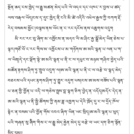
སྔོན་ཆད་ངས་ཁྱེད་ལ་རྒྱུ་མཚན་མེད་པའི་ལེ་བདའ་དང་འཁང་ར་བྱས་པ་ཚད་
ལས་བརྒལ་ཡོད།ངས་ད་དུང་ཁྱེད་ནི་ངའི་མི་ཚེ་འདིའི་འཕེལ་རྒྱས་ཀྱི་བཀག་རྡོ་
རེད་བསམས་མྱོང་།བལྟས་ནས་ཡོང་ན་ང་རང་དངོས་ནས་འཆུགས་འདུག
མི་རང་རང་བུ་ཞིག་མ་འཁྱོངས་ན་མདའ་ལི་མ་ཤིང་རྐྱ་སྒྲོ་མེད་ཡིན་ཅེས་པ་
ལྟར།གཙོ་བོ་ང་རང་གིས་མ་འཁྱོངས་པ་མ་གཏོགས་ཨ་མའི་ལྷན་པ་ལན་པ་ག་
ལ་ཡིན།དེ་དང་ལྡོག་སྟེ་ཨ་མའི་ལྷན་པ་ནི་ང་ལ་དཔུང་བ་མཉམ་གཤིབ་བྱེད་པའི་
མཚོན་རྟགས་ཤིག་ཏུ་གྲུབ་འདུག་ལ།ཨ་མའི་ལྷན་པ་ནི་ང་ལ་བརྩེ་བ་ལྷད་མེད་
བཅངས་པའི་དཔང་རྟགས་ཤིག་ཏུ་གྱུར་འདུག་པས།ངས་ཨ་མས་བཟོས་པའི་ལྷན་
པ་ཅན་གྱི་གྱོན་པ་འདི་ལ་གཅེས་སྤྲས་བླ་ལྷག་ཅིག་བྱེད་ན་འདོད།མདོར་དེད་ན་
ཨ་མའི་ལྷན་པ་ནི་སྤྱི་ཚོགས་ཀྱི་ནམ་ཟླ་འཁྱག་པ་དེའི་ཁྲོད་དུ་ང་ལ་དྲོད་ཁོལ་
སྟེར་ན་བསམ་པའི་གྱོན་གོས་འབའ་ཞིག་ཡིན་ཡང་སྲིད།ཨ་མའི་ལྷན་པ་ཕུད་
པའི་གཞན་སུ་ཞིིག་གིས་ང་ལ་རྒྱུ་མེད་རྐྱེན་མེད་དུ་བརྩེ་བ་ཡང་དག་ཅིག་སྟོན་
སྲིད་དམ།།