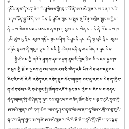
དངོས་ནས་དེ་འདྲ་ཞིག་རེད།སེམས་ཀྱི་ཁུར་བོ་ནི་ཨ་མའི་ལྷན་པས་བཞག་པའི་
འདས་དོན་སྐྱ་བོ་དེ་དག་ཡིན་སྲིད།འོན་ཀྱང་མ་སྤུན་ནུ་བོ་རྟ་མགྲིན་སྐྱབས་ཀྱིས་
ནི་ང་ལ་སེམས་བཟང་བཅངས་ནས་ཁ་ཏ་བྱས་པ་མ་ཡིན་པར།དེ་ནི་ཁོོས་ང་ལ་ཁ་
ཏའི་ཚུལ་དུ་སྙིང་འཕྱས་གཏོང་སྟངས་ཤིག་རེད།འདི་དང་འདི་ལྟ་བུའི་སྙིང་འཕྱས་
གཏོང་སྟངས་ནི་གདུག་རྩུབ་ཆེ་བའི་སྤྱི་ཚོགས་འདི་རུ་མང་མེད་ན་ཉུང་མེད།
སྤྱི་ཚོགས་ཀྱི་གནོན་ཤུགས་དང་གདུག་རྩུབ་ཇི་སྙེད་ཅིག་གི་མངར་སྐྱུར་ཁ་
གསུམ་གྱི་བྲོ་བ་མྱངས་མྱངས་མཐར།ངས་ཅི་ཡིན་འདི་ཡིན་མེད་པར་དབུགས་
རིང་རིང་མོ་རེ་མི་འཐེན་རང་འཐེན་བྱུང་སོང་ལ།ལྷག་པར་དུ་རང་ལ་མེད་ན་གླིང་
ན་མེད་ཅེས་པའི་དཔེ་ལྟར་སྤྱི་ཚོགས་འདིའི་སྒང་ནས་ཁྱོད་ལ་རོགས་ར་བདའ་
བྱེད་མཁན་གྱི་མི་ཤིན་ཏུ་ཉུང་བས་ན།ངས་ད་གཟོད་ཚོད་ཚོད་ལ་ཆུང་ངུའི་དུས་ཀྱི་
ཨ་མའི་ལྷན་པ་དེ་དག་མིག་ལམ་དུ་ཤར་ནས་སེམས་ནང་དུ་སིམ་འགྲོ་བ་ལྟ་བུའི་
སྣང་བ་ཞིག་བྱུང་།མ་གཞི་ཨ་མའི་ལྷན་པ་རེ་རེ་ནི་ཅི་འདྲའི་དྲོད་ཁོལ་དང་ལྡན་