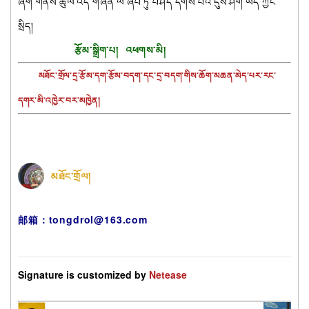
ཞིག་གནས་ཚུལ་འདི་གཞན་ལ་ཞིབ་ཏུ་བཤད་དགོས་པའི་དུས་ཤིག་ཡོད་ཀྱང་
སྲིད།
རྩོམ་སྒྲིག་པ། འཕགས་མི།
        མཐོང་གྲོལ་དྲ་རྩོམ་དག་རྩོམ་བདག་དང་དྲ་བདག་གིས་ཆོག་མཆན་མེད་པར་རང་
དགར་མི་འཁྱེར་བར་མཁྱེན།
མཐོང་གྲོལ།
邮箱：tongdrol@163.com
Signature is customized by 
Netease