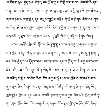
ལ་ཐོད་བརྒལ་བྱེད་སྒང་ཡིན་སྟབས་སློབ་ཆུང་གི་བྱིས་པ་བསམ་མེད་དེ་ཚོ་དང་
བསྡུར་ཐབས་ཆེ་ཡོད།དྲང་མོར་བཤད་ན།སློབ་ཆུང་སྐབས་ཀྱི་སློབ་གྲོགས་ཚོས་ཐད་
ཀར་བརྙས་པའི་བྱ་བྱེད་དང་བསྡུར་ན།སློབ་འབྲིང་གི་སློབ་གྲོགས་ཚོའི་ཐད་ཀར་
མ་ཡིན་པའི་རྣམ་འགྱུར་འཁྱག་པ་དེའི་རིགས་ཀྱིས་ང་ལ་ལྷག་ཏུ་ནས་ཀྱང་རྨ་ཁ་
མེད་པའི་ན་ཟུག་ཅིག་བསླངས་ཡོད་པ་ད་ལྟའི་ལོ་ཚོད་འདི་ལ་རྟོགས་ཡོང་།
ང་རང་མཐོ་འབྲིང་གི་སློབ་མ་ཞིག་ཏུ་གྱུར་བ་ནས་བཟུང་།ལྷན་པ་བརྒྱབ་
པའི་གྱོན་པ་ཞིག་གོན་མ་མྱོང་ཟེར་ཆོག་ལ།དེ་ཡང་ངས་ལས་དབང་སྡུག་ཐུག་དེ་
དང་ལེན་བྱེད་མ་འདོད་པ་དང་།ཡང་ན་ཨ་མ་དང་ཁ་རྩོད་ཆ་རེ་བརྒྱབ་པ་ལས་
ཐོན་པའི་འཚོ་བའིི་འགྱུར་ལྡོག་ཡིན་ཟེར་ཆོག་པ་འདྲ་སྟེ།ཐེངས་ཤིག་ངས་ཨ་མ་
ལ་འདི་ལྟར་ཕྱིར་ཁ་ལོག་ཚིག་ལོག་བརྒྱབ་མྱོང་།ཨ་མ།ཁྱོད་ནི་ཅི་འདྲའི་ཕ་མ་
སྡུག་ཐུག་ཅིག་རེད།ང་རང་ནར་སོན་ནས་ལོ་ཚོད་འདི་ལྟ་བུ་ཞིག་ལ་ཐོན་ཡོད་
ཀྱང་།ཁྱོད་ཀྱིས་ད་དུང་ཡང་ང་ལ་འདི་ལྟར་ལྷན་པ་བརྒྱབ་ཡོད་པའི་གྱོན་པ་གོན་
དུ་འཇུག་སྲོལ་ཞིག་ཡོད་དམ།ངའི་ན་མཉམ་ལོ་མཉམ་གྱི་ན་གཞོན་ཚོའི་མིག་