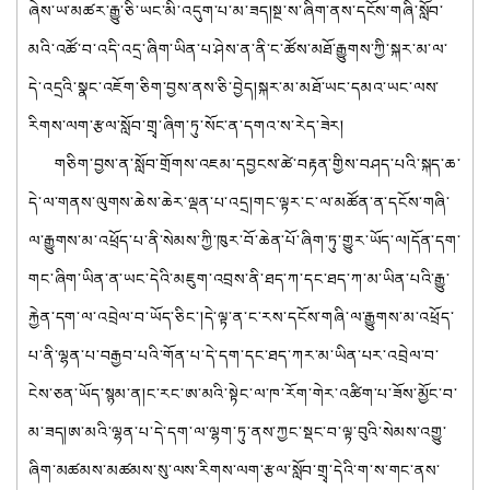
ཞེས་ཡ་མཚར་རྒྱུ་ཅི་ཡང་མི་འདུག་པ་མ་ཟད།སྔ་ས་ཞིག་ནས་དངོས་གཞི་སློབ་
མའི་འཚོ་བ་འདི་འདྲ་ཞིག་ཡིན་པ་ཤེས་ན་ནི་ང་ཚོས་མཐོ་རྒྱུགས་ཀྱི་སྐར་མ་ལ་
དེ་འདྲའི་སྣང་འཇོག་ཅིག་བྱས་ནས་ཅི་བྱེད།སྐར་མ་མཐོ་ཡང་དམའ་ཡང་ལས་
རིགས་ལག་རྩལ་སློབ་གྲྭ་ཞིག་ཏུ་སོང་ན་དགའ་ས་རེད་ཟེར།
གཅིག་བྱས་ན་སློབ་གྲོགས་འཇམ་དབྱངས་ཚེ་བརྟན་གྱིས་བཤད་པའི་སྐད་ཆ་
དེ་ལ་གནས་ལུགས་ཆེས་ཆེར་ལྡན་པ་འདྲ།གང་ལྟར་ང་ལ་མཚོན་ན་དངོས་གཞི་
ལ་རྒྱུགས་མ་འཕྲོད་པ་ནི་སེམས་ཀྱི་ཁུར་བོ་ཆེན་པོ་ཞིག་ཏུ་གྱུར་ཡོད་ལ།དོན་དག་
གང་ཞིག་ཡིན་ན་ཡང་དེའི་མཇུག་འབྲས་ནི་ཐད་ཀ་དང་ཐད་ཀ་མ་ཡིན་པའི་རྒྱུ་
རྐྱེན་དག་ལ་འབྲེལ་བ་ཡོད་ཅིང་།དེ་ལྟ་ན་ང་རས་དངོས་གཞི་ལ་རྒྱུགས་མ་འཕྲོད་
པ་ནི་ལྷན་པ་བརྒྱབ་པའི་གོན་པ་དེ་དག་དང་ཐད་ཀར་མ་ཡིན་པར་འབྲེལ་བ་
ངེས་ཅན་ཡོད་སྙམ་ན།ང་རང་ཨ་མའི་སྟེང་ལ་ཁ་རོག་གེར་འཚིག་པ་ཟོས་མྱོང་བ་
མ་ཟད།ཨ་མའི་ལྷན་པ་དེ་དག་ལ་ལྷག་ཏུ་ནས་ཀྱང་སྡང་བ་ལྟ་བུའི་སེམས་འགྱུ་
ཞིག་མཚམས་མཚམས་སུ་ལས་རིགས་ལག་རྩལ་སློབ་གྲྭ་དེའི་ག་ས་གང་ནས་