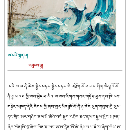
ཨ་མའི་ལྷན་པ།
གཟུངས་བྷ།
ངའི་ཨ་མ་ནི་ཆེས་སྤྱིར་བཏང་སྤྱིར་བཏང་གི་འབྲོག་མོ་ཕལ་བ་ཞིག་ཡིན།ཁོ་མོ་
ནི་རྒྱལ་ཁབ་ཀྱི་ལས་བྱེད་པ་མིན་ལ་ལས་རིགས་གསར་གཏོད་བྱས་ནས་ཁེ་ལས་
གཉེར་མཁན་དེའི་རིགས་ཀྱི་གྲས་ཀྱང་མིན།ཁོ་མོ་ནི་རྟ་ནོར་ལུག་གསུམ་གྱི་ལུས་
དང་གྲིབ་མར་གཤིབ་ནས་མི་ཚེའི་བདེ་སྡུག་འབྲོག་ཐང་ནས་བསྐྱལ་མྱོང་མཁན་
ཞིག་ཡིན།མི་སུ་ཞིག་ཡིན་ན་ཡང་ཨ་མ་དྲིན་མོ་ཆེ་ཞེས་ཕལ་ཆེ་བ་ཞིག་གིས་ཨ་