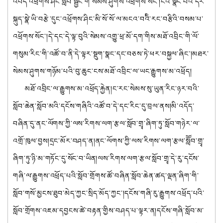
འབོད་འཕྲོགས་ཤིང་སློབ་སྦྱོང་གི་སེམས་ཤུགས་འཕྲོགས་སོང་།ངའི་སྣང་བའི་དར་
སྐུད་སྣེ་ཡི་བརྩེ་དུང་འཕྲོགས་ཤིང་མི་སོ་སོ་ལ་མངའ་བའིི་རང་བརྩིའི་བསམ་པ་
འཕྲོགས་སོང་།དེ་དང་དེ་ལྟ་བུའི་སེམས་འགྱུ་ཕྲ་མོ་དག་གིས་མཐོ་འབྲིང་གི་ལོ་
གསུམ་རིང་གི་འཚོ་བ་ནི་དེ་ལྟར་སྡུག་སྣང་དང་བཅས་ཏེ་ཕར་བསྐྱལ་ཞིང་།མཐར་
སེམས་ཤུགས་གཉོམ་པའི་བུ་ཆུང་ངས་མཐོ་འབྲིང་ལ་ཡང་རྒྱུགས་མ་འཕྲོད།
མཐོ་འབྲིང་ལ་རྒྱུགས་མ་འཕྲོད་རྐྱེན།ང་རང་སེམས་སུ་ཡུན་རིང་ཉར་བའི་
སློབ་ཆེན་སློབ་མའི་དངོས་གཞིའི་འཚོ་བ་དེ་དང་རིང་དུ་བྲལ་ནས།མི་འདོད་
བཞིན་དུ་ནང་ལོགས་ཀྱི་ལས་རིགས་ལག་རྩལ་སློབ་གྲྭ་ཞིག་ཏུ་སློབ་གཉེར་ལ་
འགྲོ་ཁུལ་བྱས།དྲང་མོར་བཤད་ན།ནང་ལོགས་ཀྱི་ལས་རིགས་ལག་རྩལ་སློོབ་གྲྭ་
ཞིག་ཏུ་ཉི་མ་གཏོང་དུ་སོང་བ་ཡིན།ལས་རིགས་ལག་རྩལ་སློབ་གྲྭ་དེ་རུ་དངོས་
གཞི་ལ་རྒྱུགས་འཕྲོད་པའི་སློབ་གྲོགས་ཚོ་བཞིན་སློབ་ཆེན་ཚད་ལྡན་ཞིག་གི་
སློབ་གསོ་མྱངས་ཐུབ་མེད་ཀྱང་སྲིད་མོད་ཀྱང་།དངོས་གཞི་རུ་རྒྱུགས་འཕྲོད་པའི་
སློབ་གྲོགས་འཇམ་དབྱངས་ཚེ་བརྟན་གྱིས་བཤད་པ་ལྟར་ན།དངོས་གཞི་སློབ་མ་