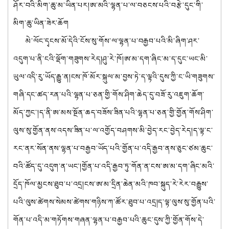
ཤོར་བའི་མིག་ཆུ་མ་ཡིན་པར།ཨ་མའི་ལྷན་པ་ལ་བཅངས་པའི་བརྩེ་དུང་གི་
མིག་ཆུ་ཡིན་ཟེར་ཆོག
མེ་ལོང་དྭངས་མོ་དེའི་ངོས་སུ་གོས་ལ་ལྷན་པ་བརྒྱབ་པའི་མི་ཞིག་ཤར་
འདུག་པ་ནི་ངའི་ལྡོག་གཟུགས་རེད།ཤུ་རེ་ཁོ།ཨ་མ་དག་ཞིང་མ་ད་དུང་ཡང་མི་
ཡུལ་འདི་རུ་ཡོད་རྒྱུ་ན།ངས་ཁོ་མོར་སྐུལ་མ་བྱས་ཏེ་ད་ལྟའི་དུས་ཀྱི་ང་ཡི་གཟུགས་
གཞི་དང་ཚད་རན་པའི་ལྷན་པ་ཅན་གྱི་གོས་ཤིག་ཆེད་དུ་བཟོ་རུ་འཇུག་ཆོག་
མོད་ཀྱང་།ད་ནི་ཨ་མས་སྔོན་ཆད་བཟོས་ཟིན་པའི་ལྷན་པ་ཅན་གྱི་གྱོན་གོས་ཤིག་
ལུས་སུ་གྱོན་ནས་འདས་ཟིན་པ་ལ་འགྱོད་བཤགས་མི་བྱེད་རང་བྱེད་རེད།ད་ལྟ་ང་
རང་ནར་སོན་ནས་ལྷན་པ་བརྒྱབ་ཡོད་པའི་གྱོན་པ་འདི་རྒྱབ་ནས་ཅུང་ཙམ་ཆུང་
བའི་ཚོད་དུ་འདུག་ན་ཡང་།གྱོན་པ་འདི་རྒྱབ་ཏུ་གོན་ན་ངས་ཨ་མ་དག་ཞིང་མའི་
དྲོད་ཁོལ་མྱངས་ཐུབ་པ་འདྲ།ངས་ཨ་མ་དྲིན་ཆེན་མའི་ཁབ་སྐུད་རེ་རེར་བརྒྱུས་
པའི་ལུས་ཚེགས་སེམས་ཚེགས་གཉིས་ཀ་ཚོར་ཐུབ་པ་འདྲ།ད་ལྟ་ལུས་སུ་གྱོན་པའི་
གོན་པ་འདི་མ་གཏོགས་གཞན་ལྷན་པ་བརྒྱབ་པའི་ཆུང་དུས་ཀྱི་གྱོན་གོས་དེ་