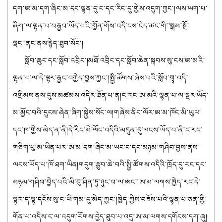
དག་ཨ་མ་དག་ཞིང་མ་དང་ལྷན་དུ་ང་དང་རིང་དུ་གྱེས་འདུག་ཀྱང་།ལས་ཡག་པ་
ཞིག་ལ་ལྷན་པ་བརྒྱབ་ཡོད་པའི་གྱོན་གོས་འདི་ངས་ངེད་ཚང་གི་'སྒམ་སྔོ་
ལྡང་'ནང་ནས་རྙེད་ཐུབ་སོང་།
སློབ་ཆུང་དང་སློབ་འབྲིང་།མཐོ་འབྲིང་དང་སློབ་ཆེན་སྐབས་སུ་ངས་ཨ་མའི་
ལྷན་པ་ལ་དེ་ལྟར་རྒྱང་བཀྱེད་བྱས་ཀྱང་།སྤྱི་ཚོགས་ཞེས་པའི་སློབ་གྲྭ་འདི་
འགྲིམས་ནས་དུས་མཚམས་འདིར་ཐོན་པ་ན།ང་རང་ཨ་མའི་ལྷན་པ་ལ་སྔར་ཡོད་
མ་མྱོང་བའི་དུངས་ཞེན་ཞིག་སྐྱེས་སོང་ལ།གཞེས་ནིང་ལོར་ཨ་མ་ཁོང་མི་ཡུལ་
དང་ཁ་གྱེས་མེད་ན་ནི།དེ་རིང་མེ་ལོང་འདིའི་མདུན་དུ་ལངས་ཡོད་པ་ནི་ང་རང་
གཅིག་པུ་མ་ཡིན་པར་ཨ་མ་དག་ཞིང་མ་ཡང་ང་དང་མཉམ་གཤིབ་བྱས་ནས་
ལངས་ཡོད་པ་ཁོ་ཐག་ཡིན།གདུག་རྩུབ་ཆེ་བའི་སྤྱི་ཚོགས་འདིའི་ཁྲོད་དུ་རང་དང་
མཉམ་གཤིབ་བྱེད་པའི་མི་བུ་ཤིན་ཏུ་ཉུང་བ་ལ་ཨང་།ཨ་མ་ལགས་ཁྱེད་རང་དེ་
ལྟར་ད་ལྟ་དངོས་སུ་ང་ཡི་གམ་དུ་མེད་ཀྱང་།ཁྱེད་ཀྱིས་བཟོས་པའི་ལྷན་པ་ཅན་གྱི་
གོན་པ་འདིས་ང་ལ་འདུག་རོགས་བྱེད་ཐུབ་པ་འདྲ།ཨ་མ་ལགས་དགོངས་དག་ཞུ།