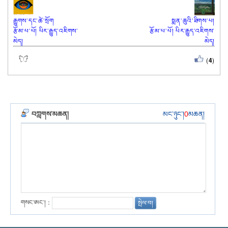
རྒྱུགས་དང་ཚེ་སྲོག
སྨན་ཆུའི་ཐིགས་པ།
རྩོམ་པ་པོ། པིར་རྒྱུད་འཇིགས་
རྩོམ་པ་པོ། པིར་རྒྱུད་འཇིགས་
མེད།
མེད།
(
4
)