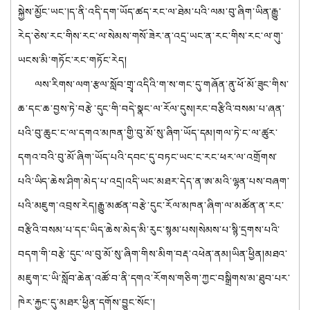
སྐྱེས་མྱོང་ཡང་།ད་ནི་འདི་དག་ཡོད་ཚད་རང་ལ་ཐེམ་པའི་ལམ་བུ་ཞིག་ཡིན་རྒྱུ་
རེད་ཅེས་རང་གིས་རང་ལ་སེམས་གསོ་ཟེར་ན་འདྲ་ཡང་ན་རང་གིས་རང་ལ་གུ་
ཡངས་མི་གཏོང་རང་གཏོང་རེད།
ལས་རིགས་ལག་རྩལ་སློབ་གྲྭ་འདིའི་ག་ས་གང་དུ་གཞོན་ནུ་ཕོ་མོ་ཟུང་གིས་
ཆ་དང་ཆ་བྱས་ཏེ་བརྩེ་དུང་གི་བདེ་སྣང་ལ་རོལ་དུས།རང་བརྩིའི་བསམ་པ་ཞན་
པའི་བུ་ཆུང་ང་ལ་དགའ་མཁན་གྱི་བུ་མོ་སུ་ཞིག་ཡོད་དམ།གལ་ཏེ་ང་ལ་ཚུར་
དགའ་བའི་བུ་མོ་ཞིག་ཡོད་པའི་དབང་དུ་བཏང་ཡང་ང་རང་ཕར་ལ་འགྲོགས་
པའི་ཡིད་ཆེས་ཤིག་མེད་པ་འདྲ།འདི་ཡང་མཐར་དེད་ན་ཨ་མའི་ལྷན་པས་བཞག་
པའི་མཇུག་འབྲས་རེད།རྒྱུ་མཚན་བརྩེ་དུང་རོལ་མཁན་ཞིག་ལ་མཚོན་ན་རང་
བརྩིའི་བསམ་པ་དང་ཡིད་ཆེས་མེད་མི་རུང་སྙམ་པས།སེམས་པ་སྙི་དྲགས་པའི་
བདག་གི་བརྩེ་དུང་ལ་བུ་མོ་སུ་ཞིག་གིས་མིག་བརྡ་འཕེན་ནམ།ཡིན་ཕྱིན།མཐའ་
མཇུག་ང་ཡི་སློབ་ཆེན་འཚོ་བ་ནི་དགའ་རོགས་གཅིག་ཀྱང་བསྒྲིགས་མ་ཐུབ་པར་
ཁེར་རྐྱང་དུ་མཐར་ཕྱིན་དགོས་བྱུང་སོང་།