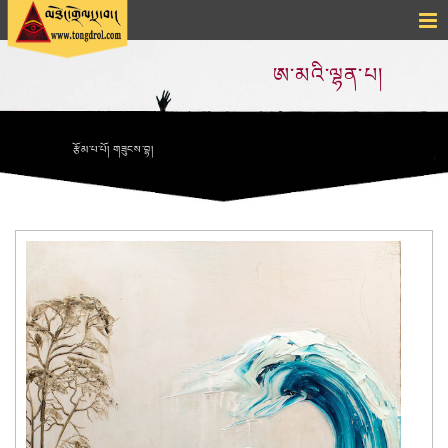
ཨ་མའི་ལྷན་པ།
རྩོམ་པ་པོ། གཟུངས་བྷ།