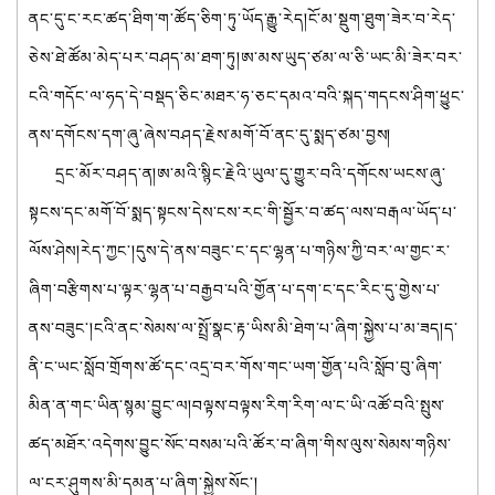
ནང་དུ་ང་རང་ཚད་ཐིག་ག་ཚོད་ཅིག་ཏུ་ཡོད་རྒྱུ་རེད།ངོ་མ་སྡུག་ཐུག་ཟེར་བ་རེད་
ཅེས་ཐེ་ཚོམ་མེད་པར་བཤད་མ་ཐག་ཏུ།ཨ་མས་ཡུད་ཙམ་ལ་ཅི་ཡང་མི་ཟེར་བར་
ངའི་གདོང་ལ་ཧད་དེ་བསྡད་ཅིང་མཐར་ཧ་ཅང་དམའ་བའི་སྐད་གདངས་ཤིག་ཕྱུང་
ནས་དགོངས་དག་ཞུ་ཞེས་བཤད་རྗེས་མགོ་བོ་ནང་དུ་སྨད་ཙམ་བྱས།
དྲང་མོར་བཤད་ན།ཨ་མའི་སྙིང་རྗེའི་ཡུལ་དུ་གྱུར་བའི་དགོངས་ཡངས་ཞུ་
སྟངས་དང་མགོ་བོ་སྨད་སྟངས་དེས་ངས་རང་གི་སྦྱོར་བ་ཚད་ལས་བརྒལ་ཡོད་པ་
ལོས་ཤེས།རེད་ཀྱང་།དུས་དེ་ནས་བཟུང་ང་དང་ལྷན་པ་གཉིས་ཀྱི་བར་ལ་གྱང་ར་
ཞིག་བརྩིགས་པ་ལྟར་ལྷན་པ་བརྒྱབ་པའི་གྱོན་པ་དག་ང་དང་རིང་དུ་གྱེས་པ་
ནས་བཟུང་།ངའི་ནང་སེམས་ལ་སྤྲོ་སྣང་རྟ་ཡིས་མི་ཐེག་པ་ཞིག་སྐྱེས་པ་མ་ཟད།ད་
ནི་ང་ཡང་སློབ་གྲོགས་ཚོ་དང་འདྲ་བར་གོས་གང་ཡག་གྱོན་པའི་སློབ་བུ་ཞིག་
མིན་ན་གང་ཡིན་སྙམ་བྱུང་ལ།བལྟས་བལྟས་རིག་རིག་ལ་ང་ཡི་འཚོ་བའི་སྤུས་
ཚད་མཐོར་འདེགས་བྱུང་སོང་བསམ་པའི་ཚོར་བ་ཞིག་གིས་ལུས་སེམས་གཉིས་
ལ་ངར་ཤུགས་མི་དམན་པ་ཞིག་སྐྱེས་སོང་།