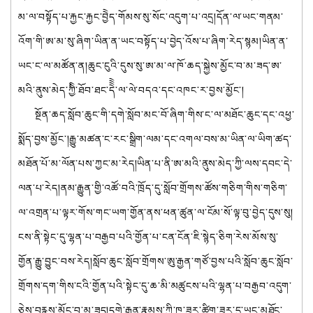
མ་ལ་བསྟོད་པ་རྐྱང་རྐྱང་བྱེེད་གོམས་སུ་སོང་འདུག་པ་འདྲ།དོན་ལ་ཡང་གནམ་
འོག་གི་ཨ་མ་སུ་ཞིག་ཡིན་ན་ཡང་བསྟོད་པ་བྱེད་འོས་པ་ཞིག་རེད་སྙམ།ཡིན་ན་
ཡང་ང་ལ་མཚོན་ན།ཆུང་ངུའི་དུས་སུ་ཨ་མ་ལ་ཁོ་ཆད་སྐྱེས་མྱོང་བ་མ་ཟད་ཨ་
མའི་ནུས་མེད་ཀྱིི་ཐོབ་ཐང་དེེེེ་ལ་ལེ་བདའ་དང་འཁང་ར་བྱས་མྱོང་།
སྔོན་ཆད་སློབ་ཆུང་གི་དགེ་སློབ་མང་བོ་ཞིག་གིས་ང་ལ་མཐོང་ཆུང་དང་འཕྱ་
སྨོད་བྱས་མྱོང་།རྒྱུ་མཚན་ང་རང་སྒྲིག་ལམ་དང་འགལ་བས་མ་ཡིན་ལ་ཡིག་ཚད་
མཐོན་པོ་མ་ལོན་པས་ཀྱང་མ་རེད།ཡིན་པ་ནི་ཨ་མའི་ནུས་མེད་ཀྱི་ལས་དབང་དེ་
ལན་པ་རེད།ནམ་རྒྱུན་གྱི་འཚོ་བའི་ཁྲོད་དུ་སློབ་གྲོགས་ཚོས་གཅིག་གིས་གཅིག་
ལ་འགྲན་པ་ལྟར་གོས་གང་ཡག་གྱོན་ནས་ཕན་ཚུན་ལ་ངོམ་སོ་ལྟ་བུ་བྱེད་དུས་སུ།
ངས་ནི་སྟེང་དུ་ལྷན་པ་བརྒྱབ་པའི་གྱོན་པ་ངན་ངོན་ཇི་སྙེད་ཅིག་རེས་མོས་སུ་
གྱོན་རྒྱུ་བྱུང་བས་རེད།སློབ་ཆུང་སློབ་གྲོགས་ཨུ་རྒྱན་གཙོ་བྱས་པའི་སློབ་ཆུང་སློབ་
གྲོགས་དག་གིས་ངའི་གྱོན་པའི་སྟེང་དུ་ཆ་མི་མཚུངས་པའི་ལྷན་པ་བརྒྱབ་འདུག་
ཅེས་བརྙས་མྱོང་བ་མ་ཟད།དགེ་རྒན་རྣམས་ཀྱི་ཁ་ཟུར་ཚིག་ཟུར་དུ་ཡང་མཐོང་