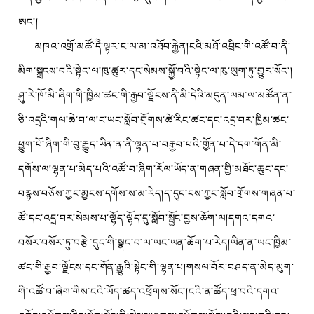
ཨང་།
མཁའ་འགྲོ་མཚོ་དེེ་ལྟར་ང་ལ་མ་འཐོབ་རྐྱེན།ངའི་མཐོ་འབྲིང་གི་འཚོ་བ་ནི་
མིག་སྐྲངས་བའི་སྟེང་ལ་ཁུ་ཚུར་དང་སེམས་སྐྱོ་བའི་སྟེང་ལ་ཁུ་ཡུག་ཏུ་གྱུར་སོང་།
ཤུ་རེ་ཁོ།མི་ཞིག་གི་ཁྱིམ་ཚང་གི་རྒྱབ་ལྗོངས་ནི་མི་དེའི་མདུན་ལམ་ལ་མཚོན་ན་
ཅི་འདྲའི་གལ་ཆེ་བ་ལ།ང་ཡང་སློབ་གྲོགས་ཚེ་རིང་ཚང་དང་འདྲ་བར་ཁྱིམ་ཚང་
ཕྱུག་པོ་ཞིག་གི་བུ་རྒྱུད་ཡིན་ན་ནི་ལྷན་པ་བརྒྱབ་པའི་གྱོན་པ་དེ་དག་གོན་མི་
དགོས་ལ།ལྷན་པ་མེད་པའི་འཚོ་བ་ཞིག་རོལ་ཡོད་ན་གཞན་གྱི་མཐོང་ཆུང་དང་
བརྙས་བཅོས་ཀྱང་མྱངས་དགོས་ས་མ་རེད།ད་དུང་ངས་ཀྱང་སློབ་གྲོགས་གཞན་པ་
ཚོ་དང་འདྲ་བར་སེམས་པ་ལྷོད་ལྷོད་དུ་སློབ་སྦྱོང་བྱས་ཆོག་ལ།དགའ་དགའ་
བསོར་བསོར་ཏུ་བརྩེ་དུང་གི་སྣང་བ་ལ་ཡང་ཡན་ཆོག་པ་རེད།ཡིན་ན་ཡང་ཁྱིམ་
ཚང་གི་རྒྱབ་ལྗོངས་དང་གོན་རྒྱུའི་སྟེང་གི་ལྷན་པ།གསལ་བོར་བཤད་ན་མེད་མུག་
གི་འཚོ་བ་ཞིག་གིས་ངའི་ཡོད་ཚད་འཕྲོགས་སོང་།ངའི་ན་ཚོད་ཕྲ་བའི་དགའ་