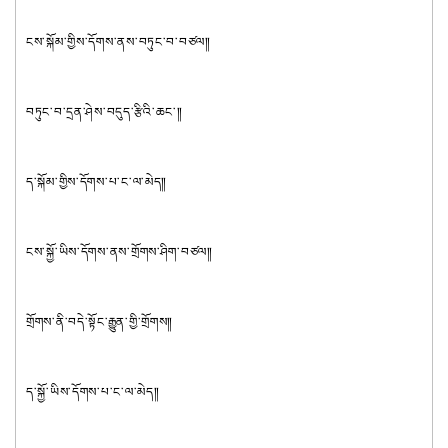
ངས་སྐོམ་གྱིས་དོགས་ནས་བཏུང་བ་བཙལ༎
བཏུང་བ་དྲན་ཤེས་བདུད་རྩིའི་ཆང་༎
ད་སྐོམ་གྱིས་དོགས་པ་ང་ལ་མེད༎
ངས་སྐྱོ་ཡིས་དོགས་ནས་གྲོགས་ཤིག་བཙལ༎
གྲོགས་ནི་བདེ་སྟོང་རྒྱུན་གྱི་གྲོགས༎
ད་སྐྱོ་ཡིས་དོགས་པ་ང་ལ་མེད༎