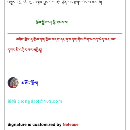
འགྱུར་རོ་བྱ་བའི་ལུང་བསྟན་བྱུང་བས། རྗེ་བཙུན་ཡང་ཐུགས་བོད་ལ་ཆས་སོ༎
རྩོམ་སྒྲིག་པ། མྱི་གསར་བ།
        མཐོང་གྲོལ་དྲ་རྩོམ་དག་རྩོམ་བདག་དང་དྲ་བདག་གིས་ཆོག་མཆན་མེད་པར་རང་
དགར་མི་འཁྱེར་བར་མཁྱེན།
མཐོང་གྲོལ།
邮箱：tongdrol@163.com
Signature is customized by 
Netease