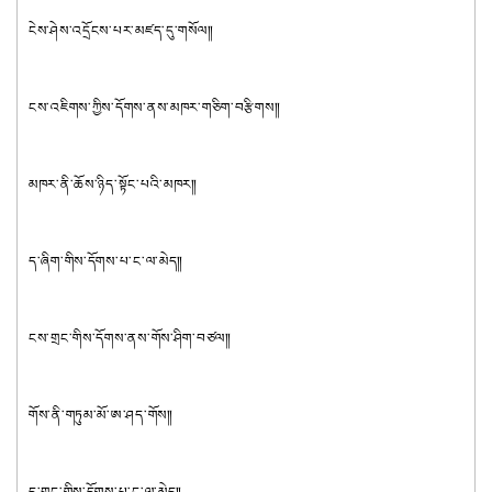
ངེས་ཤེས་འདྲོངས་པར་མཛད་དུ་གསོལ༎
ངས་འཇིགས་ཀྱིས་དོགས་ནས་མཁར་གཅིག་བརྩིགས༎
མཁར་ནི་ཆོས་ཉིད་སྟོང་པའི་མཁར༎
ད་ཞིག་གིས་དོགས་པ་ང་ལ་མེད༎
ངས་གྲང་གིས་དོགས་ནས་གོས་ཤིག་བཙལ༎
གོས་ནི་གཏུམ་མོ་ཨ་ཤད་གོས༎
ད་གྲང་གིས་དོགས་པ་ང་ལ་མེད༎