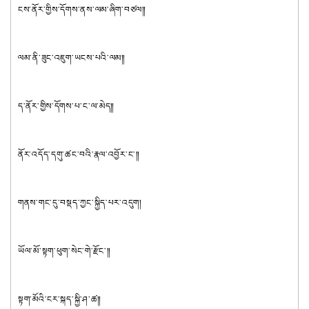
ངས་ནོར་གྱིས་དོགས་ནས་ལམ་ཞིག་བཙལ༎
ལམ་ནི་ཟུང་འཇུག་ཡངས་པའི་ལམ༎
ད་ནོར་གྱིས་དོགས་པ་ང་ལ་མེད༎
ནོར་འདོད་དགུ་ཚང་བའི་རྣལ་འབྱོར་ང་༎
གནས་གང་དུ་བསྡད་ཀྱང་སྐྱིད་པར་འདུག།
ཡོལ་མོ་སྟག་ཕུག་སེང་གེ་རྫོང་༎
སྟག་མོའི་ངར་སྐད་སྐྱི་ཤ་ཚ༎