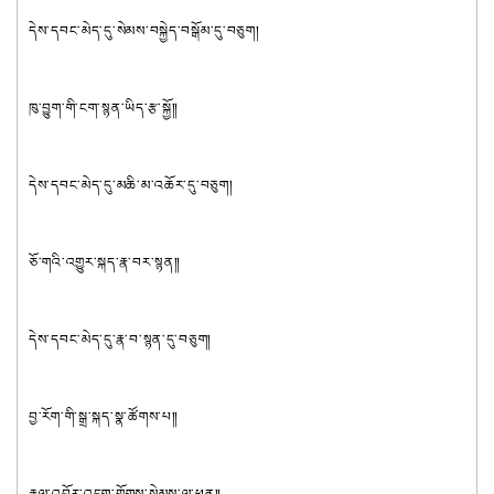
དེས་དབང་མེད་དུ་སེམས་བསྐྱེད་བསྒོམ་དུ་བཅུག།
ཁུ་བྱུག་གི་ངག་སྙན་ཡིད་རྩ་སྐྱོ༎
དེས་དབང་མེད་དུ་མཆི་མ་འཆོར་དུ་བཅུག།
ཅོ་གའི་འགྱུར་སྐད་རྣ་བར་སྙན༎
དེས་དབང་མེད་དུ་རྣ་བ་སྙན་དུ་བཅུག།
བྱ་རོག་གི་སྒྲ་སྐད་སྣ་ཚོགས་པ༎
རྣལ་འབྱོར་འདུག་གྲོགས་སེམས་ལ་ཕན༎