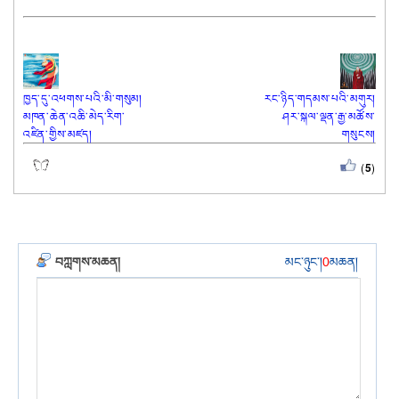
ཁྱད་དུ་འཕགས་པའི་མི་གསུམ།
རང་ཉིད་གདམས་པའི་མགུར།
མཁན་ཆེན་འཆི་མེད་རིག་
ཤར་སྐལ་ལྡན་རྒྱ་མཚོས་
འཛིན་གྱིས་མཛད།
གསུངས།
(
5
)