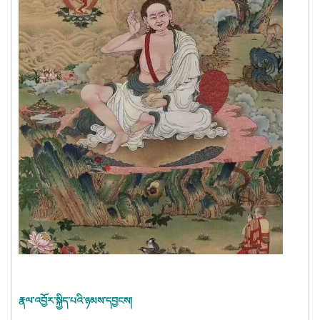
རྣལ་འབྱོར་སྐྱིད་པའི་ཉམས་དབྱངས།   