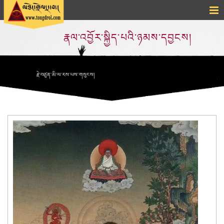
རྣལ་འབྱོར་སྐྱིད་པའི་ཉམས་དབྱངས།
རྗེ་བཙུན་མི་ལ་རས་པས་གསུངས།