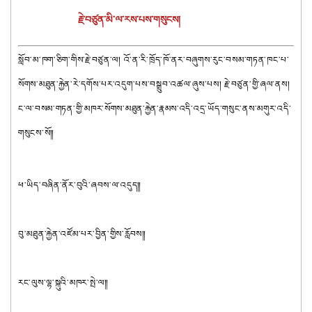
རྗེ་བཙུན་མི་ལ་རས་པས་གསུངས།
སློབ་མ་ཁག་ཅིག་གིས་རྗེ་བཙུན་ལ། འོ་ན་རི་ཁྲོད་ཁོ་ནར་བཞུགས་རུང་བསམ་གཏན་ཁང་པ་
སོགས་མཐུན་རྐྱེན་རེ་དགོས་པར་འདུག་པས་བསྒྲུབ་འཚལ་ཞུས་པས། རྗེ་བཙུན་གྱི་ཞལ་ནས། 
ང་ལ་བསམ་གཏན་གྱི་མཁར་སོགས་མཐུན་རྐྱེན་རྣམས་འདི་འདྲ་ཡོད་གསུང་ནས་མགུར་འདི་
གསུངས་སོ༎
ཕ་ཡིད་བཞིན་ནོར་བུའི་ཞབས་ལ་འདུད༎
བུ་མཐུན་རྐྱེན་འཛོམ་པར་བྱིན་གྱིས་རློབས༎
རང་ལུས་ལྷ་སྐུའི་མཁར་སྤེ་ལ༎