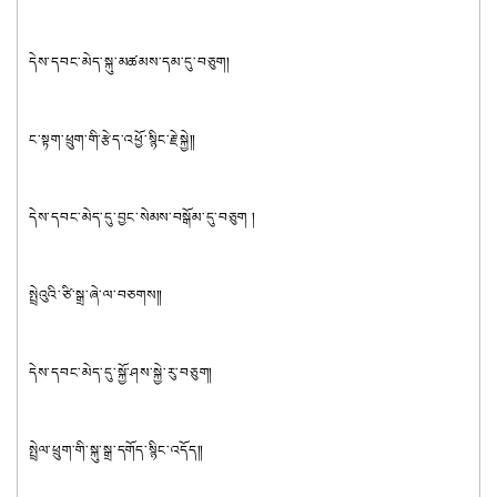
དེས་དབང་མེད་སྐུ་མཚམས་དམ་དུ་བཅུག།
ང་སྟག་ཕྲུག་གི་རྩེད་འཕྱོ་སྙིང་རྗེ་སྐྱེ༎
དེས་དབང་མེད་དུ་བྱང་སེམས་བསྒོམ་དུ་བཅུག །
སྤྲེའུའི་ཙི་སྒྲ་ཞེ་ལ་བཅགས༎
དེས་དབང་མེད་དུ་སྐྱོ་ཤས་སྐྱེ་རུ་བཅུག།
སྤྲེལ་ཕྲུག་གི་སྐུ་སྒྲ་དགོད་སྙིང་འདོད༎