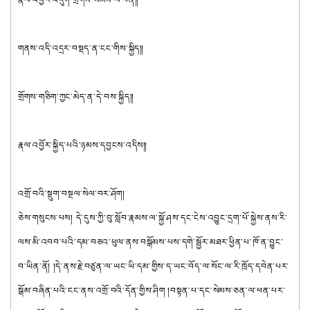
གནས་འདི་འདྲར་བསྡད་ན་ངང་གིས་སྐྱིད༎
གྲོགས་གཅིག་ཀྱང་མེད་ན་དེ་བས་སྐྱིད༎
རྣལ་འབྱོར་སྐྱིད་པའི་ཉམས་དབྱངས་འདིས༎
འགྲོ་བའི་སྡུག་བསྔལ་སེལ་བར་ཤོག།
ཅེས་གསུངས་པས། 
དེ་དུས་ཀྱི་བུ་སློབ་རྣམས་ལ་སྐྱོ་ཤས་དང་ངེས་འབྱུང་དྲག་པོ་སྐྱེས་ནས་རི་
ལས་མི་འབབ་པའི་དམ་བཅའ་ཕུལ་ནས་བསྒོམས་པས་དགེ་སྦྱོར་མཐར་ཕྱིན་པ་ཁོ་ན་བྱུང་
བ་ཡིན་ནོ། །དེ་ནས་རྗེ་བཙུན་ལ་ཡང་ཡི་དམ་གྱིས་ད་ཡང་བོད་ལ་སོང་ལ་རི་ཁྲོད་དབེན་པར་
སྒོམ་བཞིན་པའི་ངང་ནས་འགྲོ་བའི་དོན་གྱིས་ཤིག །བསྟན་པ་དང་སེམས་ཅན་ལ་ཕན་པར་