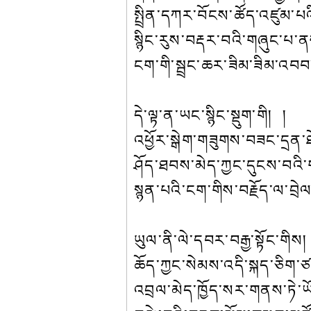
སྤྲིན་དཀར་བོངས་ཚོད་འཛུམ་པའ
སྙིང་རུས་བརྡར་བའི་གཞུང་པ་
ངག་གི་སྦྲང་ཆར་ཟིམ་ཟིམ་འབབ
དེ་ལྟ་ན་ཡང་སྙིང་སྡུག་གི། །
འཕྱོར་སྒེག་གཟུགས་བཟང་དྲན་
ཤོད་ཐབས་མེད་ཀྱང་དུངས་བའི
སྙན་པའི་ངག་གིས་བརྗོད་ལ་བྲེ
ཡུལ་ནི་ལེ་དབར་བརྒྱ་སྟོང་གིས།
ཆོད་ཀྱང་སེམས་འདི་སྐད་ཅིག་
འབྲལ་མེད་ཁྱོད་སར་གནས་ཏེ་ཡ