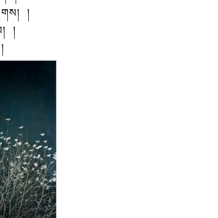
་ལགས། །
ས། །
 །