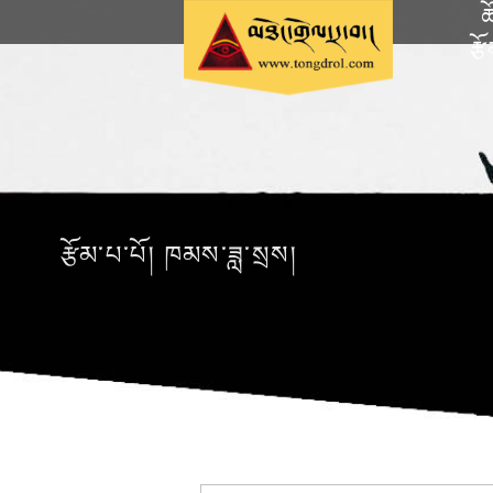
ཆ
རྩ
རྩོམ་པ་པོ། ཁམས་ཟླ་སྲས།