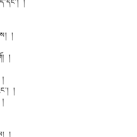
ད་དང་། །
པས། །
།
ོ། །
 །
ྱང་། །
 །
ས། །