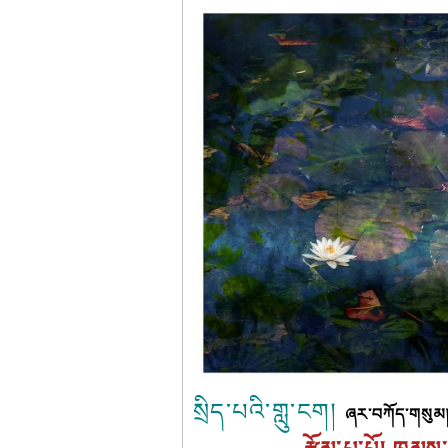
སྲིད་པའི་གླུ་ངག།
ཞར་བཀོད་གསུམ