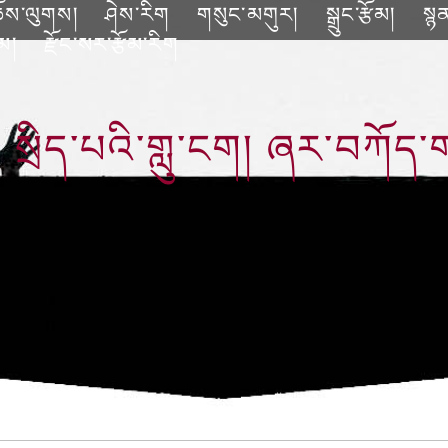
ོས་ལུགས།
ཤེས་རིག
གསུང་མགུར།
སྒྲུང་རྩོམ།
སྙ
ོམ།
རྫོང་སར་རྩོམ་རིག
སྲིད་པའི་གླུ་ངག། ཞར་བཀོད་