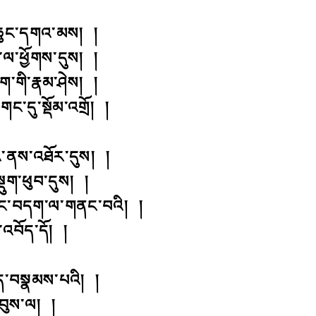
་ཆུང་དགའ་མས། །
ང་ལ་ཕྱོགས་དུས། །
ག་གི་རྣམ་ཤེས། །
ང་དུ་སྡོམ་འགྲོ། །
་ནས་འཐོར་དུས། །
སྡུག་ཕུབ་དུས། །
ཟང་བདག་ལ་གནང་བའི། །
་འབོད་དོ། །
ྱད་བསྣམས་པའི། །
དབུས་ལ། །