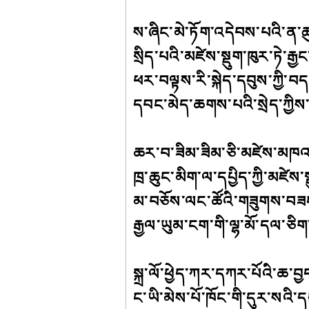
ས་ཞིང་མེ་ཏོག་འདེབས་པའི་ན
སྲིད་པའི་མཛེས་སྡུག་ཁུར་ཏེ་རྒྱ
ཕར་བལྟས་རི་སྐེད་དབུས་ཀྱི་བད
དབང་མེད་ཆགས་པའི་སྲེད་ཀྱིས་ག
ཆར་བ་ཟིམ་ཟིམ་ཅི་མཛེས་མཁའ
ཁྲ་ཆུང་མིག་ལ་དཔྱིད་ཀྱི་མཛེས་
མ་བཅོས་ལང་ཚོའི་གཟུགས་བ
རྒྱལ་ཡུམ་ངག་གི་ལྷ་མོ་དལ་ཅིག
སྐྲ་ལོ་ཕྱེད་ཀར་དཀར་པོའི་ཆ་བ
ང་ཡི་མེས་པོ་ཁོང་གི་དུར་སའི་