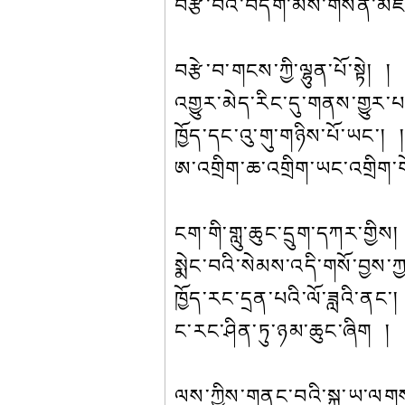
བརྩེ་བའི་བདག་མོས་གསན་མཛོ
བརྩེ་བ་གངས་ཀྱི་ལྷུན་པོ་སྟེ། །
འགྱུར་མེད་རིང་དུ་གནས་གྱུར་
ཁྱོད་དང་འུ་གུ་གཉིས་པོ་ཡང་། 
ཨ་འགྲིག་ཆ་འགྲིག་ཡང་འགྲིག་ག
ངག་གི་གླུ་ཆུང་དྲུག་དཀར་གྱིས།
སྨེང་བའི་སེམས་འདི་གསོ་བྱས་ཀ
ཁྱོད་རང་དྲན་པའི་ལོ་ཟླའི་ནང་།
ང་རང་ཤིན་ཏུ་ཉམ་ཆུང་ཞིག །
ལས་ཀྱིས་གནང་བའི་སྐྱ་ཡ་ལག