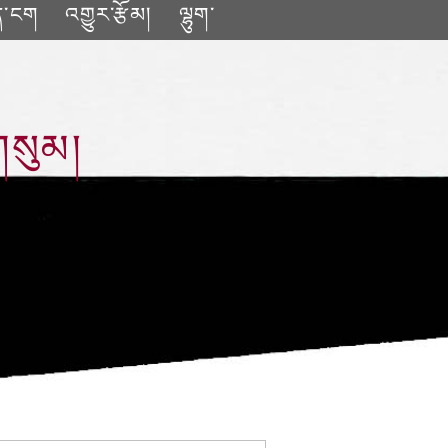
ན་ངག
འགྱུར་རྩོམ།
ལྷུག་
གསུམ།