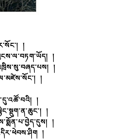
ོར་སོང་། །
དབྱངས་ལ་བཏག་ཡོད། །
འཁྲིས་སུ་བཞད་པས། །
ལ་མཛེས་སོང་། །
དུ་འཚོ་བའི། །
ང་སྡུག་ན་ཆུང་། །
་སྨོན་པ་བྱེད་དུས། །
་འདིར་ཕེབས་ཤིག །