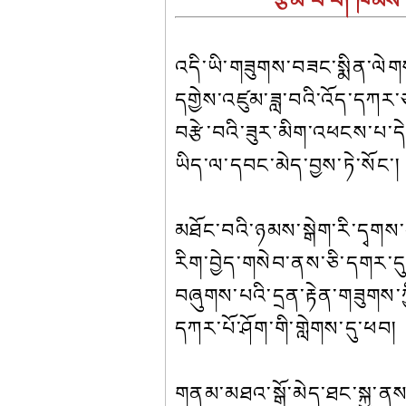
རྩོམ་པ་པོ། ཁམས་ཟླ་
འདི་ཡི་གཟུགས་བཟང་སྨིན་ལེགས
དགྱེས་འཛུམ་ཟླ་བའི་འོད་དཀར
བརྩེ་བའི་ཟུར་མིག་འཕངས་པ་ད
ཡིད་ལ་དབང་མེད་བྱས་ཏེ་སོང་།
མཐོང་བའི་ཉམས་སྒེག་རི་དྭགས
རིག་བྱེད་གསེབ་ནས་ཅི་དགར་དུ
བཞུགས་པའི་དྲན་རྟེན་གཟུགས་ཀ
དཀར་པོ་ཤོག་གི་གླེགས་དུ་ཕབ།
གནམ་མཐའ་སྒོ་མེད་ཐང་སྐྱ་ནས