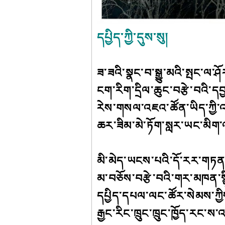
དཔྱིད་ཀྱི་དུས་སུ།
ཟ་ཟའི་སྣང་བ་སྒྱུ་མའི་སྤང་ལ་ཤ
ངག་རིག་དྲིལ་ཆུང་བརྩེ་བའི་
རེས་གསལ་འཇའ་ཚོན་ཡིད་ཀྱི་
ཆར་ཟིམ་མེ་ཏོག་སླར་ཡང་མིག་
མི་མེད་ཡངས་པའི་དོ་རར་གཏན་
མ་བཅོས་བརྩེ་བའི་གར་མཁན་སྙི
དཔྱིད་དཔལ་ལང་ཚོར་སེམས་ཀྱིས
རྒྱང་རིང་ཁྲུང་ཁྲུང་ཁྱོད་རང་ས