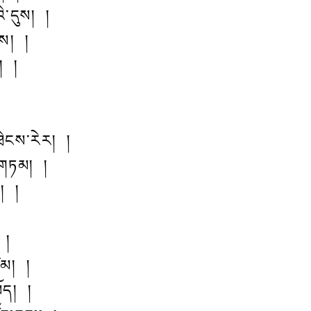
ི་དུས། །
ནས། །
། །
ཐེངས་རེར། །
་གཏམ། །
ལ། །
 །
ཙམ། །
ོད། །