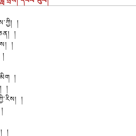
སྲས། དཔལ་ཡུལ།
་ཀྱི། །
་ཅན། །
ེས། །
 །
་མིག །
། །
ྱི་རིས། །
 །
། །