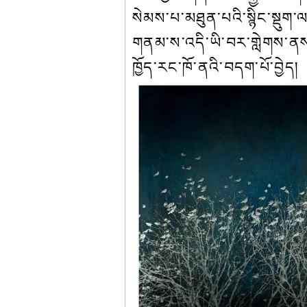
སེམས་པ་མཐུན་པའི་སྙིང་སྡུག
གནམ་ས་འདི་ཡི་བར་གླེགས་ན
ཁྱོད་རང་ཁོ་ནའི་བདག་པོ་བྱེད།