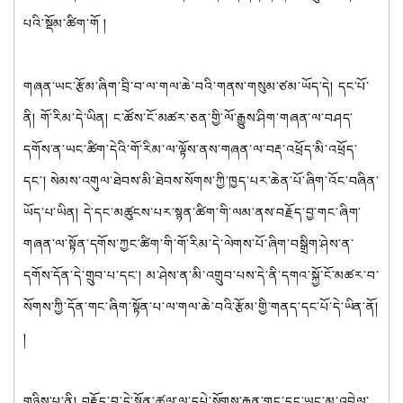
པའི་སྡོམ་ཚིག་གོ །
གཞན་ཡང་རྩོམ་ཞིག་བྲི་བ་ལ་གལ་ཆེ་བའི་གནས་གསུམ་ཙམ་ཡོད་དེ། དང་པོ་
ནི། གོ་རིམ་དེ་ཡིན། ང་ཚོས་ངོ་མཚར་ཅན་གྱི་ལོ་རྒྱུས་ཤིག་གཞན་ལ་བཤད་
དགོས་ན་ཡང་ཚིག་དེའི་གོ་རིམ་ལ་ལྟོས་ནས་གཞན་ལ་བརྡ་འཕྲོད་མི་འཕྲོད་
དང་། སེམས་འགུལ་ཐེབས་མི་ཐེབས་སོགས་ཀྱི་ཁྱད་པར་ཆེན་པོ་ཞིག་འོང་བཞིན་
ཡོད་པ་ཡིན། དེ་དང་མཚུངས་པར་སྙན་ཚིག་གི་ལམ་ནས་བརྗོད་བྱ་གང་ཞིག་
གཞན་ལ་སྟོན་དགོས་ཀྱང་ཚིག་གི་གོ་རིམ་དེ་ལེགས་པོ་ཞིག་བསྒྲིག་ཤེས་ན་
དགོས་དོན་དེ་གྲུབ་པ་དང་། མ་ཤེས་ན་མི་འགྲུབ་པས་དེ་ནི་དགའ་སྐྱོ་ངོ་མཚར་བ་
སོགས་ཀྱི་དོན་གང་ཞིག་སྟོན་པ་ལ་གལ་ཆེ་བའི་རྩོམ་གྱི་གནད་དང་པོ་དེ་ཡིན་ནོ།
།
གཉིས་པ་ནི། བརྗོད་བྱ་དེ་སྟོན་ཚུལ་ལ་དཔེ་སོགས་རྒྱན་གང་དང་ཡང་མ་འབྲེལ་