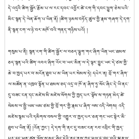
དེ་འདྲའི་ཚིག་སྦྱོར་རྩོམ་པ་ལ་རང་དབང་འབྱོར་ཚེ་ངག་གི་དབང་ཕྱུག་ཅེས་པའི་
མིང་སྙན་དེ་ལེན་ཆོག་པ་ཡིན་ནོ། །ཚིག་ཉམས་བཏོད་ཚུལ་གྱི་རྣམ་གཞག་དེ་དག་
ནི་སྙན་ངག་ལ་ཉེ་བར་མཁོ་བའི་གནད་གཉིས་པའོ། །
གསུམ་པ་ནི། སྙན་ངག་གི་ཚིག་སྦྱོར་ལ་བཅད་ལྷུག་གང་ཞིག་ཡིན་ཡང་ཐམས་
ཅད་སྙན་པའི་ཚིག་འབའ་ཞིག་འོང་བ་ཡང་མིན་ལ་དེ་ལྟར་བྱུང་ཡང་དེ་ཙམ་གྱི་
ཆེ་བ་ཁྱད་པར་བ་མངོན་ཐུབ་པ་མ་ཡིན་པར་སེམས་ཏེ། དཔེར་ན། བྲོ་གར་ཞིག་
ལ་མཚོན་ན་འཁྲབ་སྟོན་པ་ཐམས་ཅད་འདྲ་བ་ཁོ་ན་ཞིག་ཏུ་སོང་ཞིང་དེ་ཡི་ནང་
དུ་བཟང་ངན་དང་མཛེས་མི་མཛེས་སོགས་ཀྱི་ཁྱད་པར་ལྟོས་ས་གཏན་མེད་ཚེ་
སེམས་ལ་སྤྱི་ཡམ་ཡམ་ཙམ་གྱི་བྲོ་གར་གྱི་རྣམ་པ་ཞིག་ལས་འདི་ལེགས། འདི་
མཛེས་སྙམ་པའི་དམིགས་བསལ་གྱི་འགྱུར་བ་ཁྱད་པར་ཅན་གང་ཡང་སྟེར་མི་
ཐུབ་པ་ཡིན་ནོ། །འོན་ཀྱང་། དེ་དག་གི་ནང་དུ་བཟང་ངན་རབ་འབྲིང་གི་ཁྱད་
པར་དང་ཕན་ཚུན་ལྟོས་ས་མང་ཞིང་དེའི་ནང་ནས་ཀྱང་ཕུལ་དུ་བྱུང་བའི་སྒྱུ་རྩལ་