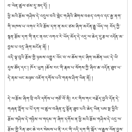
བ་ལེན་ཚུལ་ཙམ་དུ་ཟད་དོ། །
ཕྱི་མའི་རྩོམ་གཤིས་དེ་འདུལ་བའི་གླེང་གཞིའི་ཚིགས་བཅད་འགའ་དང་རྒྱ་ནག་
གི་མཁས་པ་འགའ་རེའི་རྩོམ་དག་ན་མང་ཙམ་ཞིག་མངོན་རྒྱུ་ཡོད་ལ། བོད་ཀྱི་
སྙན་རྩོམ་དག་གི་ནང་ནའང་འགའ་རེ་ཡོད་མོད་དེ་འདྲ་ལ་ཆེད་དུ་རྩལ་འདོན་མ་
བྱས་པ་འདྲ་ཞིག་མངོན་ནོ། །
འདི་ལྟ་བུའི་རྩོམ་གྱི་ཉམས་འགྱུར་འོང་བ་ལ་ཆོས་གང་ཞིག་མཚོན་ཡང་དེ་ཡི་
དུས་ཚོད་དང་། ཁོར་ཡུག །ཆོས་རང་གི་རྣམ་པ་སོགས་ཀྱི་ཞིབ་ཆ་འདོན་ཐུབ་པ་
དེ་ནམ་ཡང་མཉམ་འཇོག་དགོས་པའི་གནས་ཤིག་ཡིན་ནོ། །
དེ་ལ་རྩོམ་ཞིག་བྲི་བའི་དགོས་པ་གཙོ་བོ་ནི། རང་གིས་གང་བརྗོད་བྱའི་དོན་དེ་
གཞན་ཀློག་པ་པོ་དག་ལ་ཚུལ་བཞིན་དུ་སྟོན་ཐུབ་པའི་ཆེད་ཡིན་པས་སྔ་ཕྱིའི་
རྩོམ་གཤིས་དེ་གཉིས་ལ་གདམ་ཀ་ཞིག་དགོས་ན་ཕྱི་མའི་རྩོམ་གཤིས་དེ་འདྲ་ལ་
རྩོམ་གྱི་རིན་ཐང་ཆེ་བར་སེམས་པ་ནི་རང་གི་འདི་དག་གི་སྐོར་ལ་རྒྱུས་ལོན་བྱས་