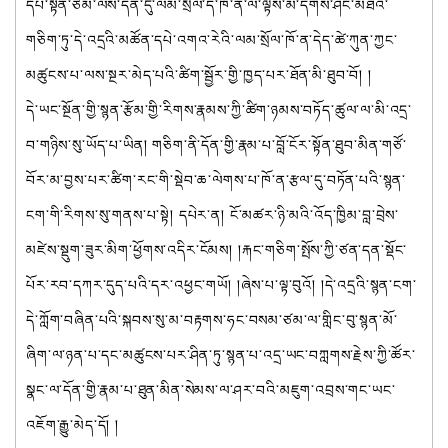
དཔེ་སྟོན་ཙམ་ལས་དོན་དུ་ལམ་སྲོལ་དེ་ཁོ་ན་ལ་ལྟོས་མི་དགོས་ཤིང་མཐའ་
གཅིག་ཏུ་དེ་འདྲའི་མཚོན་དཔེ་འགའ་རེའི་ལམ་སྲོལ་ཁོ་ན་དེད་ཚེ་ཀུན་ཀྱང་
མཚུངས་པ་ལས་སྔར་མེད་པའི་ཚིག་སྦྱོར་གྱི་ཁྱད་པར་ཐོན་མི་ཐུབ་བོ། །
དེ་ཡང་སྔོན་གྱི་སྙན་རྩོམ་གྱི་རིགས་རྣམས་ཀྱི་ཚིག་ཉམས་བཏོད་ཚུལ་ལ་མི་འདྲ་
བ་གཉིས་སུ་ཡོད་པ་ཡིན། གཅིག་ནི་དོན་གྱི་རྣམ་པ་བློ་ངོར་སྟོན་ཐུབ་མིན་གཙོ་
བོར་མ་བྱས་པར་ཚིག་རང་གི་སྡེབ་ཆ་ལེགས་པ་ཁོ་ན་རྩལ་དུ་བཏོན་པའི་སྙན་
ངག་གི་རིགས་སུ་གནས་པ་སྟེ། དཔེར་ན། ངོ་མཚར་ཉི་མའི་འོད་ཁྱིམ་བླ་བྲེས་
མཛེས་སྡུག་ཟུར་མིག་ཕྱོགས་འདིར་ངོམས། །རྐང་གཅིག་སྤོས་ཀྱི་ཙན་དན་སྡོང་
པོར་རབ་དཀར་དུད་པའི་དར་འཕྱང་གཡོ། །ཞེས་པ་ལྟ་བུའོ། །དེ་འདྲའི་སྙན་ངག་
དེ་ཀློག་བཞིན་པའི་སྐབས་སུ་མ་བརྟགས་ཧང་བསམ་ཙམ་ལ་གླིང་བུ་སྙན་མོ་
ཞིག་ལ་ཉན་པ་དང་མཚུངས་པར་ཤིན་ཏུ་སྙན་པ་འདྲ་ཡང་བཀླགས་རྗེས་ཀྱི་ཚོར་
སྣང་ལ་དོན་གྱི་རྣམ་པ་ཐུན་མིན་སེམས་ལ་ཤར་བའི་མཇུག་འབྲས་གང་ཡང་
འཇོག་རྒྱུ་མེད་དོ། །