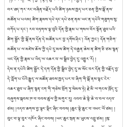
བར་ཐད་ཀར་རང་བཞིན་བརྗོད་པའི་ཚིག་ཉམས་ཁྱད་པར་ཅན་གྱིས་སྒོ་ནས་
མཚོན་པ་པའམ། ཚིག་རྣམས་དཔེ་དང་དཔེ་ཅན་ནམ་ཡང་ན་དཔེའི་གཟུགས་སུ་
བཀོད་པ་དང་། རབ་བཏགས་ལྟ་བུའི་དོན་གྱི་རྣམ་པ་གསལ་བོར་སྟོན་ཐུབ་པའི་
ཚིག་སྦྱོར་གྱི་སྒོ་ནས་དོན་དེ་མཚོན་པར་བྱ་དགོས་ཤིང་། འོན་ཀྱང་། དོན་གཅིག་
མཚོན་པ་ལ་མཛེས་ཆོས་ཀྱི་དཔེ་དུ་མས་ཚིག་དེ་བརྒྱན་ཆེས་ན་ཚིག་ཅི་ཙམ་སྙན་
ཡང་དོན་གྱི་རྣམ་པ་ཡིད་ལ་འཆར་བ་ལ་སྒྲིབ་བྱེད་དུ་འགྱུར་རོ། །
དེས་ན་དཔེའི་ཚིག་སྦྱོར་དེ་དག་དོན་གྱི་སྒྲིབ་བྱེད་དུ་མ་སོང་བར་དོན་གྱི་བརྗོད་བྱ་
དེ་ཀློག་པ་པོའི་རྒྱུད་ལ་མཚོན་ཐབས་ཁྱད་པར་བ་ཞིག་གི་སྒོ་ནས་ལྷང་ངེར་
འཆར་ཐུབ་པ་ཞིག་སྙན་ངག་གི་གཅེས་སྲོག་ཏུ་སེམས་ཏེ། རྗེ་མི་ལ་གངས་ཁྲོད་དུ་
བཞུགས་སྐབས་ཁ་བ་བབས་ཚུལ་གྱི་མགུར་དུ། འབབ་ཆེ་སྟེ་ཆེ་བ་བལ་འདབ་
ཙམ། །འདབ་ཆགས་བྱ་ལྟར་ལྡིང་ཞིང་བབས། །ཆུང་སྟེ་ཆུང་བ་འཕང་ལོ་ཙམ། །
བུང་བ་ལྟ་བུར་འཁོར་ཞིང་བབས། །ཡང་ཆུང་སྲན་མ་ཡུངས་འབྲུ་ཙམ། །ཁུ་