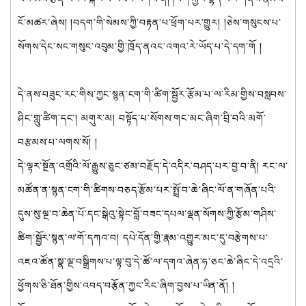
ངོ་མཚར་ཞེས། །བདག་གི་སེམས་ཀྱི་བརྟན་པ་ཕྲོག་པར་གྱུར། །ཅེས་གསུངས་པ་
སོགས་དེང་སང་གསུང་འབུམ་གྱི་ཁྲོད་ནའང་འགའ་རེ་ཡོད་པ་དེ་དག་གོ །
དེ་ནས་བཟུང་རང་གིས་ཀྱང་སྙན་ངག་གི་ཚིག་སྦྱོར་རྩོམ་པ་ལ་རིམ་གྱིས་བསླབས་
ཤིང་གླུ་ཚིག་དང་། མགུར་མ། བསྟོད་པ་སོགས་གང་མང་ཞིག་བྲི་བའི་མགོ་
བརྩམས་པ་ལགས་སོ། །
དེ་ལྟར་སྔོན་འགྲོའི་ལོ་རྒྱུས་ཅུང་ཙམ་བརྗོད་དེ་འདིར་བཤད་པར་བྱ་བ་ནི། རང་ལ་
མཚོན་ན་སྙན་ངག་གི་ཚིགས་བཅད་རྩོམ་པར་སྤྲོ་བ་ཆེ་ཞིང་ལོ་ན་གཞོན་པའི་
དུས་སུ་ལྔ་བ་ཆེན་པོ་དང་སྒེའུ་སྟེང་བློ་བཟང་དཔལ་ལྡན་སོགས་ཀྱི་རྩོམ་གཤིས་
ཚིག་སྦྱོར་སྙན་ལ་གོ་དཀའ་བ། དཔེ་དོན་གྱི་རྣམ་འགྱུར་མང་དུ་བརྩེགས་པ་
འཇའ་ཚོན་སྣ་ལྔ་བསྒྲིགས་པ་ལྟ་བུ་དེ་ཚོ་ལ་དགའ་ཞེན་ཧ་ཅང་ཆེ་ཞིང་དེ་འདྲའི་
ཕྱོགས་ཅི་ཐོན་གྱིས་འབད་བརྩོན་ཀྱང་རིང་ཞིག་བྱས་པ་ཡིན་ནོ། །