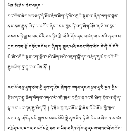
ཡིན་མི་ཤེས་ཟེར་འདུག །
རང་གིས་ཚིགས་བཅད་དེ་ཐོས་རྗེས་ཚིག་དེ་ཅི་འདྲའི་སྙན་པ་ཞིག་ལགས་སྙམ་
ནས་ནམ་རྒྱུན་ཡིད་ལ་འཁོར་ཞིང་། ངས་ཀྱང་དེ་འདྲ་ཞིག་ཐོན་ན་ཅི་མ་རུང་
བསམས་ཏེ་ཟླ་བ་མང་པོའི་བར་ཉིན་རྫི་བོའི་ཞོར་དང་མཚན་མལ་སའི་ནང་ནས་
ཀྱང་བསམ་བློ་གཏོང་དགོས་པ་ཞིག་ཏུ་གྱུར་པའི་དབང་གིས་ཚིག་དེ་ནི་ཁོ་བོའི་
མི་ཚེ་འདིའི་སྙན་ངག་སློབ་པའི་ཐོག་མའི་འཇུག་སྒོ་དང་བརྗེད་དུ་མེད་པའི་ལོ་
རྒྱུས་ཤིག་ཏུ་གྱུར་པ་ཡིན་ནོ། །
རང་ལོ་བཅུ་དྲུག་ཙམ་གྱི་དུས་ན་རྩེད་གྲོགས་འགའ་དང་མཉམ་དུ་ཅི་དྲན་གྱིས་
རྩོམ་དང་གླུ་ཚིག་སོགས་འགའ་རེ་འབྲི་ཁུལ་བགྱིས་ནའང་ཅི་ཞིག་བྲིས་པ་ནི་ད་
ལྟ་གང་ཡང་དྲན་རྒྱུ་མེད་དོ། ། དེ་རྗེས་བླ་རུང་ཆོས་སྡེ་ཆེན་པོའི་ཆོས་ཀྱི་གྲལ་
མཐའ་རུ་འཁོད་པའི་སྐལ་བ་བཟང་པོའི་སྣེ་ནས་ཟིན་ཏེ་མི་རིང་བ་ཞིག་ན་མཚན་
བརྗོད་པར་དཀའ་བ༧ཆོས་རྗེ་དམ་པ་ཡིད་བཞིན་ནོར་བུ་དཔལ་བཟང་པོ་མཆོག་