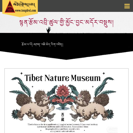
སྙན་རྩོམ་འབྲི་ཚུལ་གྱི་མྱོང་བྱང་མདོར་བསྡུས།
རྩོམ་པ་པོ། མཁན་འཆི་མེད་རིག་འཛིན།