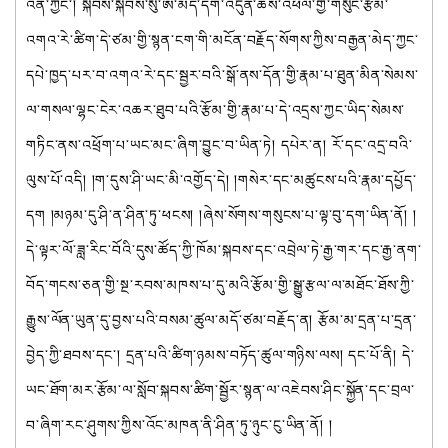
འོན་ཀྱང་། སྐབས་སྐབས་སུ་ཨ་མདོ་དགེ་འདུན་ཆོས་འཕེལ་གྱི་གསུང་རྩོམ་
འགའ་རེ་ཚིག་དེ་ཙམ་གྱི་སྙན་ངག་གི་མངོན་བརྗོད་སོགས་ཀྱིས་བརྒྱན་མེད་ཀྱང་
དཔེ་ཁྱད་པར་བ་འགའ་རེ་དང་སྦྱར་བའི་སྒོ་ནས་དོན་གྱི་རྣམ་པ་ཐུན་མིན་སེམས་
ལ་གསལ་ལྷང་ངེར་འཆར་ཐུབ་པའི་རྩོམ་གྱི་རྣམ་པ་དེ་འདྲས་ཀྱང་ཡིད་སེམས་
གཏིང་ནས་འཕྲོག་པ་ཡང་མང་ཞིག་བྱུང་བ་ཡིན་ཏེ། དཔེར་ན། རོ་དང་འདྲ་བའི་
ལུས་པོ་འདི། །ག་དུས་ཤི་ཡང་མི་འགྱོད་དེ། །གསེར་དང་མཚུངས་པའི་རྣམ་དཔྱོད་
དག །མཉམ་དུ་ཤི་ན་ཤིན་ཏུ་ཕངས། །ཞེས་སོགས་གསུངས་པ་ལྟ་བུ་དག་ཡིན་ནོ། །
དེ་ལྟར་ལོ་ཟླ་རིང་བོའི་དུས་ཚོད་ཀྱི་ཁོམ་སྐབས་དང་འབྲེལ་ཏེ་རྒྱ་གར་དང་རྒྱ་ནག་
བོད་གངས་ཅན་གྱི་སྔ་རབས་མཁས་པ་དུ་མའི་རྩོམ་གྱི་སྒྱུ་རྩལ་ལ་མཐོང་ཐོས་ཀྱི་
རྒྱུས་ལོན་ཡུན་དུ་བྱས་པའི་བསམ་ཚུལ་མདོ་ཙམ་བརྗོད་ན། རྩོམ་མ་དྲན་པ་དྲན་
བྱེད་ཀྱི་ཐབས་དང་། དྲན་པའི་ཚིག་ཉམས་བཏོད་ཚུལ་གཉིས་ལས། དང་པོ་ནི། དེ་
ཡང་ཐོག་མར་རྩོམ་ལ་སློབ་སྐབས་ཚིག་སྦྱོར་སྙན་ལ་འཇེབས་ཤིང་སྐྱོན་དང་བྲལ་
བ་ཞིག་རང་ཤུགས་ཀྱིས་འོང་མཁན་ནི་ཤིན་ཏུ་ཉུང་ངུ་ཡིན་ནོ། །