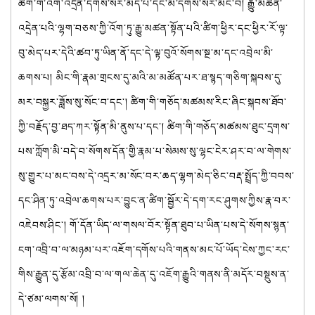
ཚིག་གི་འགོ་འདྲེན་དགོས་སར་མེད་པ་དང་མི་དགོས་སར་མང་བ། རྒྱུ་མཚན་
འདྲེན་པའི་ལྷག་བཅས་ཀྱི་འོག་ཏུ་རྒྱུ་མཚན་སྟོན་པའི་ཚིག་ཕྱིར་དང་ཕྱིར་རོ་ལྟ་
བུ་མེད་པར་དེའི་ཚབ་ཏུ་ཡིན་ནོ་དང་དེ་ལྟ་བུའོ་སོགས་སྔ་མ་དང་འབྲེལ་མི་
ཆགས་པ། མིང་གི་རྣམ་གྲངས་དུ་མའི་མ་མཚོན་པར་ཐ་སྙད་གཅིག་སྐབས་དུ་
མར་བསྐྱར་ཟློས་སུ་སོང་བ་དང་། ཚིག་གི་གཅོད་མཚམས་རིང་ཞིང་སྐབས་ཐོབ་
ཀྱི་བརྗོད་བྱ་ཐད་ཀར་སྟོན་མི་ནུས་པ་དང་། ཚིག་གི་གཅོད་མཚམས་ཐུང་དྲགས་
པས་ཀློག་མི་བདེ་བ་སོགས་དོན་གྱི་རྣམ་པ་སེམས་སུ་ལྷང་ངེར་ཤར་བ་ལ་གེགས་
སུ་གྱུར་པ་མང་བས་དེ་འདྲར་མ་སོང་བར་ཆད་ལྷག་མེད་ཅིང་བརྡ་སྤྲོད་ཀྱི་བབས་
དང་ཤིན་ཏུ་འབྲེལ་ཆགས་པར་བྱུང་ན་ཚིག་སྦྱོར་དེ་དག་རང་ཤུགས་ཀྱིས་རྣ་བར་
འཇེབས་ཤིང་། གོ་དོན་ཡིད་ལ་གསལ་བོར་སྟོན་ཐུབ་པ་ཡིན་པས་དེ་སོགས་སྙན་
ངག་འབྲི་བ་ལ་མཉམ་པར་འཇོག་དགོས་པའི་གནས་མང་པོ་ཡོད་ངེས་ཀྱང་རང་
གིས་རྒྱུན་དུ་རྩོམ་འབྲི་བ་ལ་གལ་ཆེན་དུ་འཇོག་རྒྱུའི་གནས་ནི་མདོར་བསྡུས་ན་
དེ་ཙམ་ལགས་སོ། །