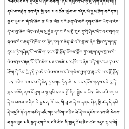
འཕངས་བཞིན་དུ་འདྲིལ་ཞིང་བབས། །ཞེས་གསུངས་པ་ལྟ་བུ་ཞིག་དགོས་སོ། །
དཔེ་ལ་བརྟེན་ནས་དོན་གྱི་རྣམ་པ་མཚོན་ཚུལ་ལ་འདིར་ལོ་རྒྱུས་ཤིག་བཀོད་ན།
སྔར་ཡུལ་ག་གེ་མོ་ཞིག་ན་ལོ་ན་ལོན་པའི་རྒན་པོ་མགོ་དཀར་ཞིག་ཡོད་པ་རེད།
དེ་ལ་བུ་ཞིག་ཡོད་པ་རྗེས་སུ་རྐྱེན་དབང་གིས་གློ་བུར་དུ་གྲི་ཤིར་སོང་བར་གྲགས།
སྐབས་དེར་རྒན་པོ་ཁོས་རང་ཉིད་དགའ་ཞེན་ཆེ་བའི་བླ་མ་ཞིག་ཁྱིམ་དུ་གདན་
དྲངས་ཏེ་གཤིན་པོ་ལ་ཆོ་ག་དང་བསྔོ་སྨོན་སོགས་ཀློག་ཏུ་བཅུག་ནས་བླ་མ་དེ་
ཕེབས་ཁར་རྒན་པོ་དེའི་མིག་མཐར་མཆི་མ་འཁོར་བཞིན་འདི་ལྟར་བཤད་པར་
ཐོས། དེ་རིང་ཁྱེད་ཉིད་འདིར་ཕེབས་ནས་ངའི་གཅེས་ཕྲུག་བུ་ཆུང་དེ་ལ་བསྔོ་སྨོན་
ལན་གཅིག་གནང་བ་དེ་ཤིན་ཏུ་བཀའ་དྲིན་ཆེ། ང་རང་དངོས་གནས་ངའི་བུ་དེ་
སླར་གསོན་ནས་ངོ་ཐུག་པ་ལྟ་བུའི་དགའ་སྤྲོ་ཞིག་སྐྱེས་པ་ཡིན། ཟེར་བའི་གཏམ་
དེ་ལ་བསམ་གཞིག་རེ་བྱས་ན་ཁོ་རང་གི་བླ་མ་དེ་ལ་དགའ་ཞེན་གྱི་ཚད་དེ་དཔེ་
དེ་འདྲའི་སྒོ་ནས་མཚོན་པའི་གཏམ་ཚིག་གཅིག་པོ་དེ་ལ་དངོས་གནས་མི་སེམས་
བསྒུལ་ཐུབ་པའི་སྙན་ངག་ཟེར་བའི་ཚིག་གི་ཁྱད་ཆོས་ཤིག་ཚང་འདུག་སྙམ་མོ། །