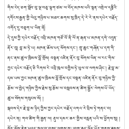
གིས་ངེད་ཅག་སློབ་བུ་ལྔ་བཅུ་ལྷག་ཙམ་ལ་བོད་མཁས་པའི་སྙན་འགྲེལ་དནྜིའི་
དགོངས་རྒྱན་གྱི་ལེའུ་གཉིས་པ་མཐར་ཆགས་སུ་ཁྲིད་དེ་རེ་རེ་ནས་དཔེར་བརྗོད་
འགོད་དུ་བཅུག་པ་ཡིན་ནོ།
དེ་དུས་ཀྱི་དཔེར་བརྗོད་འབྲི་མཁན་གཙོ་བོ་ནི་ལོ་ན་རྒན་པ་མཁན་དགེ་འདུན་
ནོར་བུ། བླ་མ་ཏེ་པ། མཁན་ཆོས་པད་སོགས་དང་། གྲྭ་ཆུང་གཞོན་པ་དག་གི་
ནང་ནས་ཚུལ་ཁྲིམས་བློ་གྲོས། བསྟན་འཛིན་ནོར་བུ་སོགས་ཡིན་ལ་རང་གིས་
ཀྱང་དཔེར་བརྗོད་ཅི་རིགས་རེ་འབྲི་ཁུལ་བགྱིས་ཏེ་ཕུལ་བ་ལགས་ཤིང་། རྗེ་བླ་མ་
དམ་པས་ཀྱང་མཁན་ཚུལ་ཁྲིམས་བློ་གྲོས་དང་བསྟན་འཛིན་ནོར་བུ་གཉིས་ཀྱི་
རྩོམ་ལ་ཁྱེད་གཉིས་ཀྱིས་རྗེས་སུ་རྩོམ་ལ་བསླབས་ན་ཚིག་སྦྱོར་ལེགས་པོ་ཡོད་
ཚུལ་སོགས་གསུངས་སོ། །
སྐབས་དེར་རྗེ་བླ་མ་ཉིད་ཀྱིས་ཀྱང་དཔེར་བརྗོད་འགའ་རེ་བྲིས་ཏེ་གནང་བ།
དཔེར་ན། གབ་ཚིག་གི་རྒྱན་ལ། རྡུལ་དམར་ཆར་གྱིས་བརླན་པའི་ས་ཕྱོགས་སུ། །
སོར་མོས་རྩེན་པའང་སྐལ་བ་བཟང་ལགས་ན། །བག་རྐྱང་ལྷོད་པོར་གནས་རྣམས་