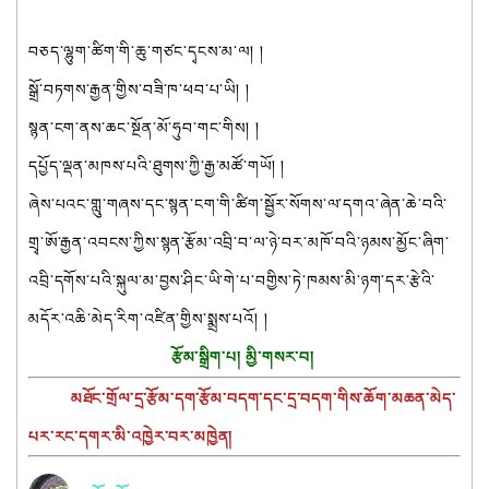
བཅད་ལྷུག་ཚིག་གི་ཆུ་གཙང་དྭངས་མ་ལ། །
སྒྲོ་བཏགས་རྒྱན་གྱིས་བཟི་ཁ་ཕབ་པ་ཡི། །
སྙན་ངག་ནས་ཆང་སྔོན་མོ་ཧུབ་གང་གིས། །
དཔྱོད་ལྡན་མཁས་པའི་ཐུགས་ཀྱི་རྒྱ་མཚོ་གཡོ། །
ཞེས་པའང་གླུ་གཞས་དང་སྙན་ངག་གི་ཚིག་སྦྱོར་སོགས་ལ་དགའ་ཞེན་ཆེ་བའི་
གྲྭ་ཨོ་རྒྱན་འབངས་ཀྱིས་སྙན་རྩོམ་འབྲི་བ་ལ་ཉེ་བར་མཁོ་བའི་ཉམས་མྱོང་ཞིག་
འབྲི་དགོས་པའི་སྐུལ་མ་བྱས་ཤིང་ཡི་གེ་པ་བགྱིས་ཏེ་ཁམས་མི་ཉག་དར་རྩེའི་
མདོར་འཆི་མེད་རིག་འཛིན་གྱིས་སྨྲས་པའོ། །
རྩོམ་སྒྲིག་པ། མྱི་གསར་བ།
མཐོང་གྲོལ་དྲ་རྩོམ་དག་རྩོམ་བདག་དང་དྲ་བདག་གིས་ཆོག་མཆན་མེད་
པར་རང་དགར་མི་འཁྱེར་བར་མཁྱེན།