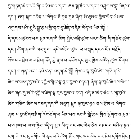
དུ་གཏན་མེད་པའི་ཀི་འདེབས་པ་དང་། རྐན་སྒྲ་རྡེབ་པ་དང་། བཤུགས་གླུ་ལེན་པ་
དང་། ཨག་སྐད་འདོན་པ་སོགས་ཅི་དྲན་དྲན་ཞིག་མི་རྣམས་ཀྱིས་ཡིད་སེམས་
འགུགས་པའི་གླུའི་སྒྱུ་རྩལ་གྱི་ནང་དུ་ཐོན་བཞིན་ཡོད་པ་ཡིན་ནོ། །
དེ་དང་མཚུངས་པར་སྙན་ངག་གི་ཚིག་སྦྱོར་འབྲི་ཚུལ་ལའང་ཚིག་གི་གཅོད་ཚུལ་
དང་། ཚིག་རྐང་གི་མང་ཉུང་། དཔེ་འཇོག་ཚུལ། ཕལ་སྐད་དང་མངོན་བརྗོད་
སོགས་བསྲེས་མ་བསྲེས། དོན་གྱི་རྣམ་པ་དངོས་དང་ཟུར་གྱིས་མཚོན་ཚུལ་སོགས་
དང་། གཞན་ཡང་། དཔེར་ན། བདག་མི་སྤྲོ། ཞེས་པ་ལྟ་བུའི་ཚིག་གཅིག་རེ་
ཚིགས་བཅད་དུ་མའི་དཀྱིལ་སྙིང་ལྟ་བུར་བྱས་པ་དང་། ཞིག་ལྟ་བུའི་ཚིག་གཅིག་
ཚིག་རྐང་དུ་མའི་དཀྱིལ་ཐིག་ལྟ་བུར་བྱས་པ་དང་། འདི་ན་མེད་ཅེས་པ་ལྟ་བུའི་
ཚིག་གཅིག་ཚིགས་བཅད་དག་གི་མཇུག་སྡུད་ལྟ་བུར་བྱས་ནས་རྩོམ་པ་སོགས་
རྣམ་པ་སྣ་ཚོགས་ཤིག་འོང་ཆོག་པ་ཡིན་པས་རང་གི་བློ་རྩལ་གྱིས་ལྕོགས་ན་སྨན་
པ་མཁས་པ་ལ་ས་སྟེང་འདི་ན་སྨན་མིན་གང་ཡང་མེད་ཅེས་བཤད་པ་བཞིན་སྙན་
ངག་གི་ནང་དུ་བཀོལ་མི་རུང་བའི་ཚིག་སྦྱོར་གང་ཡང་མེད་པར་ཤེས་དགོས་ཤིང་།