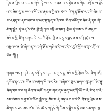
དེས་ན་བྱིས་པ་ལང་མ་གོག་དེ་ལག་པ་གཞན་ལ་བརྟེན་ནས་གོམ་འགྲོས་ལ་སློབ་
པ་བཞིན་དུ་མཁས་པ་གོང་མ་རྣམས་ཀྱིས་མཛད་པའི་སྙན་རྩོམ་རང་གི་སེམས་
ལ་འཐད་པ་དག་ཡང་ནས་ཡང་དུ་སྙན་པའི་ངག་གིས་འདོན་བཞིན་དེ་དག་གི་
ཚིག་སྦྱོར་དེ་འདྲ་ཅི་ཐོན་གྱི་སྒོ་ནས་འབྲི་བ་དང་། རྩོམ་དེ་ལས་མགོ་མཇུག་
སོགས་ཀྱི་ཚིག་འགའ་རེ་རང་གི་རྩོམ་གྱི་ནང་དུ་བསླད་ནས་འབྲི་ཚུལ་ལ་
བསླབས་ན་ཅི་ཞིག་ན་རང་གི་རྩོམ་གཤིས་དེ་ཡང་དེ་འདྲའི་ཕྱོགས་སུ་འགྲོ་བ་
ཡིན་ནོ། །
གཞན་ཡང་། དཔེར་ན་བསྟོད་པ་དང་། མགུར་གླུ་སོགས་ཀྱི་རྩོམ་རིང་ཞིག་འབྲི་
དགོས་ནའང་མགོ་ནས་མཇུག་གི་བར་རིམ་བཞིན་བསྟར་ཆགས་སུ་ཤར་འོང་རྒྱུ་
ཞིག་དཀའ་བས། དེས་ན་མགོ་མཇུག་གང་ནས་དྲན་ཡང་ཤོ་ལོ་ཀ་རེ་རེ་ཙམ་རེ་
རང་སེམས་མགུ་བའི་ཚིག་སྦྱོར་དུ་སོང་བ་དེ་འདྲ་འགའ་རེ་ཅི་ཐོན་དུ་བྲིས་ནས་
ཚིགས་བཅད་མང་ཙམ་ལོང་ཚེ་ད་གདོད་གོ་རིམ་བསྒྲིགས་ཏེ་མཐར་ཆགས་སུ་