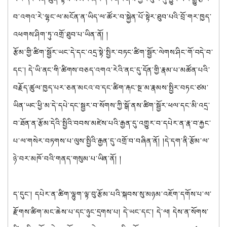
བ་འགའ་རེ་ལྷང་ལ་མངོན་ན་ཡིད་ལ་ཚོར་བ་སྐྱེན་པོ་སྟེར་ཐུབ་པའི་བྲོ་གར་ཁྱད་
འཕགས་ཤིག་ཏུ་འགྲོ་ཐུབ་པ་ཡིན་ནོ། །
རྩོམ་གྱི་ཚིག་སྦྱོར་ཡང་དེ་དང་འདྲ་སྟེ་སྤྱིར་བཏང་ཚིག་སྦྱོར་ལེགས་ཤིང་གོ་བདེ་བ་
དང་། དེ་ཡི་ནང་གི་ཚིགས་བཅད་འགའ་རེའི་ནང་དུ་དོན་གྱི་རྣམ་པ་མཚོན་པའི་
བརྗོད་ཚུལ་ཁྱད་པར་ཅན་མངའ་བ་དང་ཚིག་རྐང་སྔ་མ་རྣམས་སྤྱིར་བཏང་ཙམ་
ཡིན་ཡང་ཕྱི་མ་དེ་དཔེ་དང་སྦྱར་བ་སོགས་ཀྱི་སྒོ་ནས་ཚིག་སྦྱོར་ཕལ་དང་མི་འདྲ་
བ་ཐོན་ན་རྩོམ་དེའི་སྤྱིའི་བབས་མཛེས་པའི་རྒྱན་དུ་འགྱུར་བ་དཔེར་ན་རྣ་བ་རྐྱང་
པ་ལ་གསེར་བཏགས་པ་ལུས་སྤྱིའི་རྒྱན་དུ་འགྲོ་བ་བཞིན་ནོ། །དེ་དག་ནི་རྩོམ་ལ་
ཉེ་བར་མཁོ་བའི་གནད་གསུམ་པ་ཡིན་ནོ། །
ད་དུང་། དཔེར་ན་ཚིག་ལྷུག་ལྟ་བུ་རྩོམ་པའི་སྐབས་སུ་མཉམ་འཇོག་དགོས་པ་ལ་
རྫོགས་ཚིག་མང་ཆེས་པ་དང་ཉུང་དྲགས་པ། དེ་ཡང་དང་། དེ་ལ། དེས་ན་སོགས་