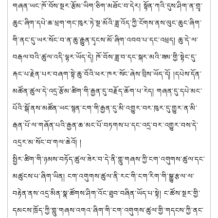
གཞན་ཡང་ཁོ་བོས་སྔར་རྩོམ་ཡིག་ཅིག་མཐོང་བ་དེར། སྟོན་ཀའི་དུས་ཤིག་ན་གྲྭ་
ཆུང་ཞིག་དཔེ་ཆ་ཕྲག་གང་ཁུར་ཏེ་སྔ་མོའི་ཟླ་འོད་ཀྱི་ངོགས་ནས་ལུང་ཆུང་ཞིག་
གི་ནང་དུ་ཡར་སོང་བ་ན་ཆུ་རྒྱུན་དྭངས་མོ་ཞིག་འབབ་པ་དང་འཕྲད། ཆུ་དེ་ལ་
བརྒལ་བའི་ཚུལ་འདི་ལྟར་ཡོད་དེ། ཁོ་བོས་ཟླ་བ་དང་སྐར་མའི་ཟམ་གྱི་སྟེང་དུ་
རྐང་པ་རྗེན་པར་བཞག་སྟེ་ཆུ་བོའི་ཕར་ཁར་སོང་ཞེས་བྲིས་ཡོད་དོ། །དཔེས་དོན་
མཚོན་ཚུལ་དེ་འདྲ་རྩོམ་ཚིག་གི་རྒྱན་དུ་བརྗོད་ཆོག་པ་རེད། གཞན་དུ་དཔེ་མང་
པོའི་སྒོ་ནས་མཚོན་ཡང་སྙན་ངག་གི་རྒྱན་དུ་མི་འགྱུར་བར་ཁུར་དུ་གྱུར་ན་མི་
རྒན་པོ་ལ་གཞོན་པའི་རྒྱན་ཆ་མང་པོ་བཏགས་པ་དང་འདྲ་བར་འགྱུར་བས་དེ་
འདྲར་མ་སོང་བ་གལ་ཆེའོ། །
སྤྱིར་ཚིག་གི་ཉམས་བཏོད་ཚུལ་ཟེར་བ་དེ་ནི་གླུ་གཞས་ཀྱི་ངག་འགུགས་ཚུལ་དང་
མཚུངས་པ་ཞིག་ཡིན། ངག་འགུགས་ཚུལ་ནི་རང་གི་ངག་རིག་གི་སྒྱུ་རྩལ་ལ་
བརྟེན་ནས་འདྲ་མིན་སྣ་ཚོགས་ཤིག་འོང་ཐུབ་བཞིན་ཡོད་པ་སྟེ། ང་ཚོས་སྔར་གྱི་
དམངས་ཁྲོད་ཀྱི་གླུ་གཞས་འགའ་ཞིག་གི་ངག་འགུགས་ཚུལ་གྱི་གདངས་ཀྱི་ནང་