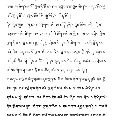
བསམ་གཞིག་མང་པོ་བྱས་ཏེ་རྩོམ་པ་ལ་བསླབས་ན་སྙན་ཚིག་ཕལ་དང་མི་འདྲ་
བའི་ཁྱད་ཆོས་འབུར་ཐོན་འོང་རྒྱུ་ཡོད་པ་ཡིན་ནོ། །
དེང་དུས་ཀུན་ལ་སྙན་པར་གྲགས་པའི་ཨ་མདོ་དགེ་འདུན་ཆོས་འཕེལ་གྱིས་
བརྩམས་པའི་ཚིགས་བཅད་འགའ་རེའི་ཐོག་མའི་མ་ཕྱི་མཁས་དབང་ཉིད་ཀྱིས་
ཕྱག་བྲིས་ད་ལྟ་མཇལ་རྒྱུ་ཡོད་ཀྱང་རྩོམ་དེ་དག་གི་ཚིག་ལ་ཡང་འཕྲི་སྣོན་དང་
བརྗེ་ལེན་ལན་མང་པོ་བྱས་པའི་ཐ་མ་དེ་ད་ལྟ་གསུང་འབུམ་གྱི་ཁྲོད་དུ་བཞུགས་
པ་དེ་ཚོ་ཡིན་ནོ། །དེས་ན་ཚིག་དེ་དག་སྙན་པར་སོང་བའི་རྒྱུ་མཚན་ཡང་རྩོམ་པ་
པོ་ཁོང་གིས་ཤར་མར་བྲིས་པ་མིན་པའི་གནད་ལ་ཐུག་ཡོད་དོ། །
གཞན་ཡང་རྩོམ་དོན་ཉམས་དང་ལྡན་པ་ཞིག་འོང་དགོས་ན་བརྗོད་བྱའི་དོན་གྱི་
ངོས་ནས་གང་བརྗོད་དགོས་པའི་ཁྱད་ཆོས་དེ་སེམས་ལ་ལེགས་པོ་ཞིག་ཤར་
དགོས་པ་སྟེ། དཔེར་ན། རང་གིས་མཐོང་བའི་རྩོམ་ཞིག་ལས། ཉི་མ་མཐོ་ཞིང་མེ་
ཏོག་གྲིབ་མ་འཐུག །ཅེས་པ་ལྟ་བུའི་ཚིག་ལ་བསམས་ན་དབྱར་དུས་ཉི་མ་ཚ་བའི་
སྐབས་ན་མེ་ཏོག་གི་གྲིབ་མར་དོན་ལ་སྲབ་འཐུག་ཅིག་མེད་ཀྱང་། རང་ཅག་གི་