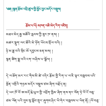
༄༅། །སྙན་རྩོམ་འབྲི་ཚུལ་གྱི་མྱོང་བྱང་མདོར་བསྡུས།
རྩོམ་པ་པོ། མཁན་འཆི་མེད་རིག་འཛིན།
མཐའ་མེད་རྒྱ་མཚོའི་རླབས་ཀྱི་ཟུར་ཁ་ནས། །
མཚར་སྡུག་ལང་ཚོའི་མེ་ཏོག་ཡོངས་གྲོལ་བའི། །
ཉི་མ་ཟླ་བའི་སྲིང་མོ་དབྱངས་ཅན་མས། །
སྙན་ཚིག་སྨྲ་བའི་ངག་ལ་ཤིས་པ་སྩོལ། །
དེ་ལ་ཐོག་མར་རང་གིས་མི་ཚེ་འདིར་རྩོམ་གྱི་རིག་པ་ལ་ཇི་ལྟར་བསླབས་པའི་
སྔོན་འགྲོའི་གཏམ་མདོར་བསྡུས་ཙམ་ཞིག་བརྗོད་ན།
དེ་ཡང་ཁོ་བོ་ཨ་མདོ་རྨེ་ཡུལ་གྱི་འབྲོག་ཁྱིམ་ཞིག་ནས་ནར་སོན་ཏེ་ལོ་ངོ་བཅུ་
ཙམ་ལོན་པའི་དུས་སུ་སློབ་གྲྭར་ཞུགས་ཤིང་ཡི་གེར་བསླབས་པ་ཡིན་ནོ། །ལོ་བཅུ་