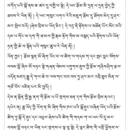
བཀོད་པའི་སྒོ་ནས་ཆ་ཚང་དུ་བགྱི་བ་སྟེ། དེ་ཡང་རྩོམ་མི་དྲན་པ་དྲན་བྱེད་ཀྱི་
ཐབས་རེ་ཡིན་ནོ། ། དེ་ཡང་གསུང་འགའ་རེའི་མཇུག་རྩོམ་དུ་ཐོགས་མེད་དུ་ཤར་
མར་སྤེལ་བའོ། །ཞེས་བྲིས་པ་ཡོད་ཅིང་། དེ་འདྲ་ནི་རྟོགས་པ་མཐོན་པོར་སོང་བའི་
དམ་པ་གོང་མ་དག་གི་ཐ་མལ་གྱི་རྣམ་རྟོག་གིས་མ་བསླད་པའི་རྟོགས་པའི་ཡོན་
ཏན་གྱི་ཆེ་བ་སྟོན་པའི་གསུང་ཚུལ་རེ་ཡིན་ནོ། །
འོན་ཀྱང་། རྩོམ་སྙན་མོ་ཞིག་འོང་བ་ལ་ཚིག་ལ་གདམ་ཀ་དང་སྤང་བླང་སོགས་
བསམ་བློ་ཞིབ་མོ་བཏང་སྟེ་གཞན་སེམས་འགུགས་ནུས་ཀྱི་རྩོམ་གཤིས་ཤིག་རྩལ་
འདོན་མཛད་རྒྱུ་དེ་གལ་ཆེ་བ་ལས་གང་བབ་བབ་ཏུ་ཤར་མར་འབྲི་ཐུབ་མིན་ལ་
གཙོ་བོར་འཛིན་པར་མི་བྱའོ། །
དེས་ན་སྔོན་གྱི་རྒྱ་ནག་གི་རྩོམ་པ་པོ་གྲགས་ཅན་དག་གིས་རྩོམ་བྲིས་ནའང་།
དཔེར་ན། ཟླ་འོད་ཀྱི་འོག་ན་མི་ཞིག་གིས་ཁང་པའི་སྒོ་རྡུང་བཞིན་ཡོད་པའི་རྩོམ་
ཚིག་ཏུ་སྒོ་དེ་རྡུང་དང་འཕུལ་ཞེས་པའི་ཚིག་གི་གདམ་ཀ་ལ་ཡང་ལོ་དུ་མར་
བསམ་བློ་བཏང་བ་ཡིན་པར་གྲགས་པ་ལྟ་བུ་སྟེ། དེ་ལྟར་ཚིག་གི་འགྲོ་ཕྱོགས་ལ་