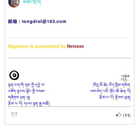
མཐོང་གྲོལ།
邮箱：tongdrol@163.com
Signature is customized by 
Netease
སྙན་ངག་གི་ལུས་ཀྱི་དབྱེ་བ་
ཁོའུ་མོ་ཆེ། བོད་ཁྱིམ་གཅིག་
འཇོག་སྟངས་སྐོར་གྱི་བསམ་
ལས་མེད་པའི་གྲོང་ཚོ་ཆེན་པོ།
གཞིགས་ཕྲན་བུ།
རྩོམ་པ་པོ། སྟོབས་ལྡན།
རྩོམ་པ་པོ། དཔལ་ལྡན་རྒྱ་མཚོ།
(
11
)