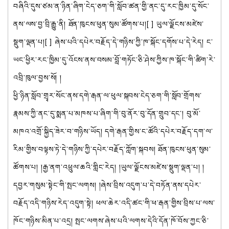
བཞིའི་དུས་ཙམ་ན་ཉིན་ཞིག་ངེད་ཅག་གི་སློབ་ཚན་གྱི་ནང་དུ་རང་ཁྱིམ་དུ་སོང་
ནས་ལས་བྱ་བྲི་རྒྱུ་ནི། ཐོན་ཁུངས་ཕུན་སུམ་ཚོགས་པ།[ ] ཡུལ་ལྗོངས་མཛེས་
སྡུག་ལྡན་པ།[ ] ཞེས་པའི་དཔེར་བརྗོད་དེ་གཉིས་ཀྱི་ཁ་སྐོང་དགོས་པ་དེ་རེད། ང་
ཡང་ཕྱིར་རང་ཁྱིམ་དུ་འོངས་ནས་བསམ་བློ་གཏོང་ཅི་ཤེས་ཀྱིས་ཁ་སྐོང་གི་ཚིག་རེ་
འབྲི་ཁུལ་བྱས་སོ། །
ཕྱི་ཉིན་སློབ་གྲྭར་སོང་ནས་དགེ་རྒན་ལ་ཕུལ་སྐབས་ངེད་ཅག་གི་སློབ་གྲོགས་
རྣམས་ཀྱི་ནང་དུ་སྨན་པ་མཁས་པ་ཞིག་གི་བུ་ནོར་བུ་དོན་གྲུབ་དང་། བུ་མོ་
མཁའ་འགྲོ་སྐྱིད་ཟེར་བ་གཉིས་ཡོད། དགེ་རྒན་གྱིས་ང་ཚོའི་དཔེར་བརྗོད་དག་ལ་
རིམ་གྱིས་བལྟས་ཏེ་དེ་གཉིས་ཀྱི་དཔེར་བརྗོད་ཀློག་སྐབས། ཐོན་ཁུངས་ཕུན་སུམ་
ཚོགས་པ། །རྒྱ་ནག་འཕྲུལ་ཆའི་གླིང་རེད། །ཡུལ་ལྗོངས་མཛེས་སྡུག་ལྡན་པ། །
དབྱར་གསུམ་སྟེང་གི་སྤང་ལགས། །ཞེས་བྲིས་འདུག་པ་དེ་བཏོན་ནས་དཔེར་
བརྗོད་འདི་གཉིས་རེད་འདུག་སྟེ། ཕལ་ཆེར་འདི་ཚང་གི་ཕ་རྒན་གྱིས་བྲིས་པ་ལས་
ཁོང་གཉིས་མིན་པ་འདྲ། སྤང་ལགས་ཞེས་པའི་ལགས་དེའི་དོན་ཁོ་བོས་ཀྱང་ཅི་