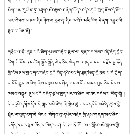
མིག་ལམ་དུ་ཤིན་ཏུ་འཐུག་པའི་རྣམ་པ་ཞིག་ཡོད་པ་དེ་འདྲའི་ཁྱད་ཆོས་དེ་ཐོག་
མར་སེམས་ལ་ཤར་ཞིང་ཤེས་མ་ཐུབ་ན་ཞིབ་ཆ་ཐོན་པའི་ཚིག་དེ་དག་འབྱུང་མི་
ཐུབ་པ་ཡིན་ནོ། །
གཉིས་པ་ནི། དྲན་པའི་ཚིག་ཉམས་བཏོད་ཚུལ་ལ། སྙན་ངག་ཅེས་པ་ནི་རྗོད་བྱེད་
ཚིག་གི་ངོས་ནས་ཚིག་སྦྱོར་སྐྱོན་མེད་ཅིང་ཡིད་ལ་འཐད་པ་དང་། བརྗོད་བྱ་དོན་
གྱི་ངོས་ནས་ཀྱང་གང་བརྗོད་བྱའི་དོན་དེའི་རང་གི་ཐུན་མིན་གྱི་རྣམ་པ་དེ་ཀློག་
པ་པོའི་རྒྱུད་ལ་མིག་གིས་བལྟས་པ་བཞིན་གསལ་བོར་འཆར་ཐུབ་ཅིང་སེམས་
ཁམས་བསྒུལ་ནུས་པའི་བརྗོད་ཚུལ་ཁྱད་པར་བ་ཞིག་ལ་ཟེར་དགོས་པ་ཡིན་ནོ། །
དེ་འདྲའི་དགོས་དོན་དེ་གྲུབ་པའི་ཚིག་གི་སྡེབ་ཚུལ་དང་དཔེའི་མཚོན་ཚུལ་གྱི་
སྐོར་ལ་སྙན་ངག་མེ་ལོང་མ་སོགས་སུ་དཔེར་བརྗོད་ཀྱི་རྣམ་གཞག་མང་ཞིག་
བཀོད་ནས་བསྟན་ཡོད་པ་ཡིན་ཡང་། དེ་དག་ནི་ཐོག་མར་སློབ་པའི་སྐབས་ཀྱི་