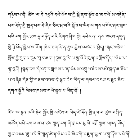
གཉིས་པ་ནི། ཚིག་ལ་དེ་འདྲའི་དཔེ་སོགས་ཀྱི་སྒོ་ནས་སྒྲོས་ཆ་མང་པོ་མ་བཏོན་
པར་དོན་གྱི་ཁྱད་པར་དེ་ཞིབ་ཅིང་ཕྲ་བའི་སྒོ་ནས་ཡིད་ལ་གསལ་བོར་ཤར་ཐུབ་
པའི་ངག་སྦྱོར་རྩལ་དུ་བཏོན་པའི་རིགས་ཤིག་སྟེ། དཔེར་ན། ནམ་ལངས་དགུན་
གྱི་ཉི་འོད་ཁྱིམ་ལ་ཕོག །ཟེར་ཐག་རེ་ན་རྡུལ་གྱིས་འཚང་ཁ་བྱེད། །རྐང་གཅིག་
སྤོས་ཀྱི་དུད་པ་དུམ་བུར་ཆད། །དུམ་བུ་རེ་ལ་ཆུ་བོའི་ཁུག་འགྲོས་དོད། །ཅེས་པ་
ལྟ་བུའོ། །སྙན་ངག་དེ་འདྲ་བཀླགས་པ་ན་སེམས་འགུལ་ཐེབས་པའི་སྐད་ཆ་ཐོས་
པ་བཞིན་དོན་གྱི་གནས་བབས་དེ་ལྷང་ངེར་ཡིད་ལ་གསལ་བར་ཤར་ཐུབ་ཅིང་
དགའ་སྐྱོའི་སེམས་ཁམས་གཡོ་ནུས་པ་ཡིན་ནོ། །
ཚིག་ལ་སྙན་ཆའི་སྡེབ་སྦྱོར་གྱི་མཛེས་ཆ་མེད་ཚེ་དོན་གྱི་རྣམ་པ་ཚུལ་བཞིན་
མཚོན་པའི་ངག་ཕལ་བ་ཙམ་སྙན་ངག་གི་གྲངས་སུ་མི་འགྲོ་སྙམ་མཁན་ཡོད་
ཀྱང་བསམ་ཚུལ་དེ་ནི་སྙན་ཚིག་ཅེས་པའི་མིང་གི་འཇུག་ཡུལ་ལ་གུ་དོག་པའི་གོ་