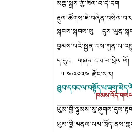
མཆུ་སྒྲོས་ཀྱི་ཟིལ་བ་དེ་དག
རྡུལ་ཚོགས་ཇི་བཞིན་བསིལ་བར
སྐབས་སྐབས་སུ    དུས་ཡུན་ས
བྱམས་པའི་སྤྱན་རས་ཀུན་ལ་འཁ
ད་དུང   གཞན་ངལ་བ་བྲེལ་ལོ། 
  ༥ ༤/༢༠༢༤ རྫོང་སར།
ཐུབ་དབང་ལ་བསྟོད་པ་ཟག་མེད་ར
                      ཁམས་འོད་ག
ཡུམ་གྱི་ལྷུམས་སུ་ཞུགས་དུས
ཡུམ་གྱི་མནལ་ལམ་ཁྲོད་ནས་གླ