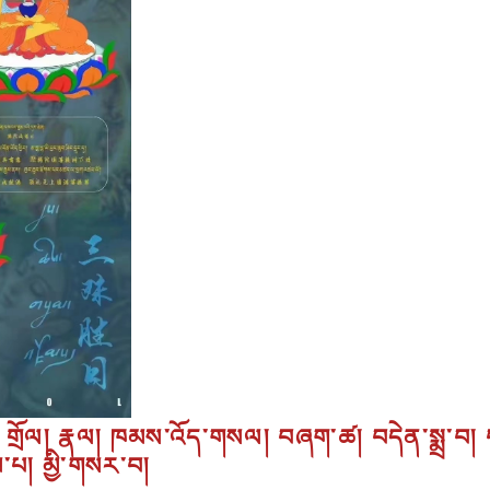
  གྲོལ། རྣལ། ཁམས་འོད་གསལ། བཞག་ཚ། བདེན་སྨྲ་བ། བཙ
མ་པ། མྱི་གསར་བ།