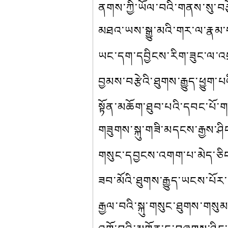
ནགས་ཀྱི་ཡོལ་བའི་གནས་སུ་བརྩ
མཐའ་ཡས་སྒྱུ་མའི་གར་ལ་རྣམ་ད
ཡང་དག་དབྱིངས་རིག་ཟུང་ལ་འབ
བྱམས་བརྩེའི་ཐུགས་རྒྱུད་ཕྱུག་པ
སྟོན་མཆོག་ཐུབ་པའི་དབང་པོ་གཙ
གཟུགས་སྐུ་གཟི་མདངས་རྒྱས་ཤིང་
གསུང་དབྱངས་འགག་པ་མེད་ཅིང་
ཟབ་མོའི་ཐུགས་རྒྱུད་ཡངས་པོར
རྒྱལ་བའི་སྐུ་གསུང་ཐུགས་གསུམ