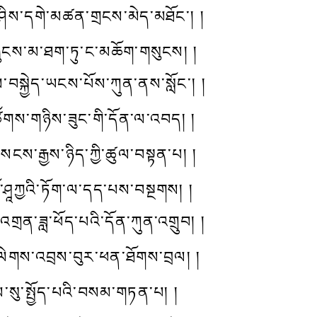
ྲ་ཤིས་དགེ་མཚན་གྲངས་མེད་མཐོང་། །
ུངས་མ་ཐག་ཏུ་ང་མཆོག་གསུངས། །
་བསྐྱེད་ཡངས་པོས་ཀུན་ནས་སློང་། །
ཚོགས་གཉིས་ཟུང་གི་དོན་ལ་འབད། །
ས་རྒྱས་ཉིད་ཀྱི་ཚུལ་བསྟན་པ། །
་ཤཱཀྱའི་ཏོག་ལ་དད་པས་བསྔགས། །
འགྲན་ཟླ་ཕོད་པའི་དོན་ཀུན་འགྲུབ། །
དེ་ལེགས་འབྲས་བུར་ཕན་ཐོགས་བྲལ། །
ོངས་སུ་སྤྱོད་པའི་བསམ་གཏན་པ། །