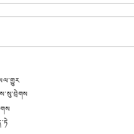
སལ་གྱུར
ོངས་སུ་བྲེགས
གྲགས
་ཏེ