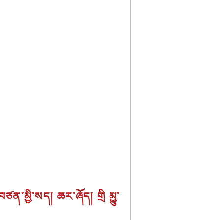
ན་མྱི་སད། ཆར་ཞོད། གྲི མྱུ་