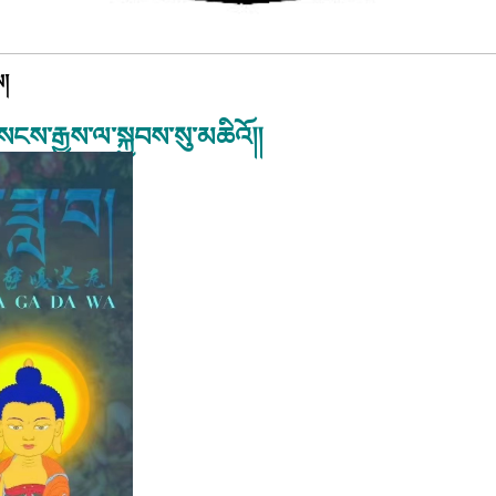
ས།
ངས་རྒྱས་ལ་སྐྱབས་སུ་མཆིའོ།།