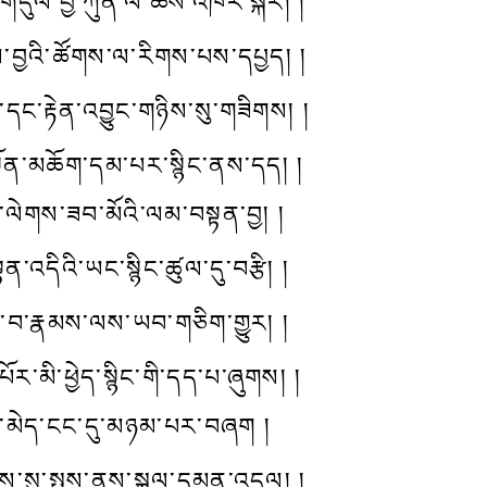
གདུལ་བྱ་ཀུན་ལ་ཆོས་འཁོར་སྐོར། །
ེས་བྱའི་ཚོགས་ལ་རིགས་པས་དཔྱད། །
ང་དང་རྟེན་འབྱུང་གཉིས་སུ་གཟིགས། །
སྟོན་མཆོག་དམ་པར་སྙིང་ནས་དད། །
་ལེགས་ཟབ་མོའི་ལམ་བསྟན་བྱ། །
་འདིའི་ཡང་སྙིང་ཚུལ་དུ་བརྩི། །
ྒྱལ་བ་རྣམས་ལས་ཡབ་གཅིག་གྱུར། །
ོར་མི་ཕྱེད་སྙིང་གི་དད་པ་ཞུགས། །
རྩོལ་མེད་ངང་དུ་མཉམ་པར་བཞག །
ས་སུ་སྤྲས་ནས་སྐལ་དམན་འདུལ། །