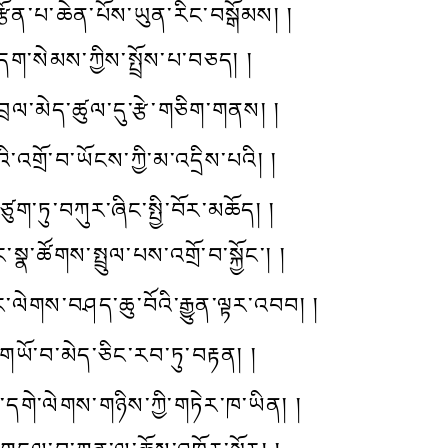
ོན་པ་ཆེན་པོས་ཡུན་རིང་བསྒོམས། །
ག་སེམས་ཀྱིས་སྤྲོས་པ་བཅད། །
ྲལ་མེད་ཚུལ་དུ་རྩེ་གཅིག་གནས། །
འི་འགྲོ་བ་ཡོངས་ཀྱི་མ་འདྲིས་པའི། །
ུག་ཏུ་བཀུར་ཞིང་སྤྱི་བོར་མཆོད། །
སྣ་ཚོགས་སྤྲུལ་པས་འགྲོ་བ་སྐྱོང་། །
ལེགས་བཤད་ཆུ་བོའི་རྒྱུན་ལྟར་འབབ། །
་གཡོ་བ་མེད་ཅིང་རབ་ཏུ་བརྟན། །
་དགེ་ལེགས་གཉིས་ཀྱི་གཏེར་ཁ་ཡིན། །