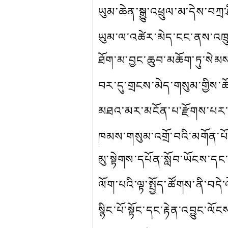
ཡུམ་ཆེན་སྒྱུ་འཕྲུལ་མ་དེས་བཀ
ཡུམ་ལ་འཚེར་མེད་ངང་ནས་འཁྲ
ཐོག་མ་བྱང་ཆུབ་མཆོག་ཏུ་སེམས
བར་དུ་གྲངས་མེད་གསུམ་གྱིས་
མཐའ་མར་མངོན་པ་རྫོགས་པར་སང
ཁམས་གསུམ་འགྲོ་བའི་མགོན་པོ
མུ་སྟེགས་དཔོན་སློབ་ཡོངས་དང་
ལོག་པའི་ལྟ་སྤྱོད་ཚོགས་ནི་བ
སྙིང་པོ་སྟོང་དང་རྟེན་འབྱུང་ལ