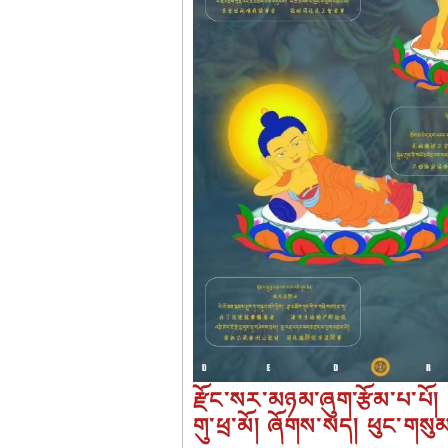
རྫོང་སར་མཉམ་ཞུག་རྩོམ་པ་པོ།
གུ་ཕྲ་མོ། ཞོགས་སད། ཕུང་གསུ