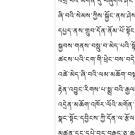
འགྲོ་བའི་མགོན་དུ་བཞུགས་ཤིང་
ཞི་བའི་སེམས་ཀྱིས་སྐྱོང་ནས་ཤ
དཔྱད་ནས་གྲུབ་དོན་ནོམ་པོ་སྟོ
སྐྱབས་གནས་བསླུ་བ་མེད་པའི་
ཚངས་པའི་ངག་གི་ཕྲེང་བས་བདེ
འཚེ་མེད་ཞི་བའི་ལམ་མཆོག་བསྟན
རྟེན་འབྱུང་རིགས་པ་སྨྲ་བའི་ར
འདྲེན་མཆོག་འཁོར་ལོའི་མགོན་པ
སྣང་སྟོང་དབྱིངས་ཀྱི་དོན་ལ་
མཚན་དང་དཔེ་བྱད་བརྒྱད་ཅུ་ཆ