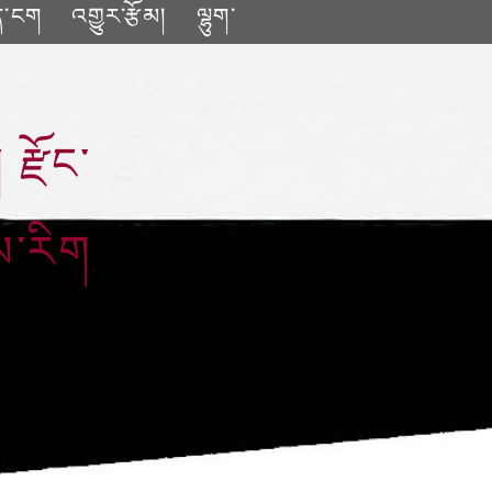
ན་ངག
འགྱུར་རྩོམ།
ལྷུག་
རྫོང་
མ་རིག