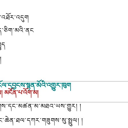
་འཐོར་འདུག
ྐད་ཅིག་མའི་ནང
ྱུད
།
ོལ་དབྱངས་སྙན་མོའི་འགྱུར་ཁུག
སལ། མངོན་པ་འོག་མ།
་རྟགས་དང་མཚན་མ་མཐའ་ཡས་གྱུར། །
ང་ཆེན་ཐལ་དཀར་གཟུགས་སུ་སྤྲུལ། །