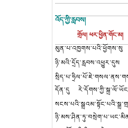
འོད་ཀྱི་རླབས།
གྲོལ། ཕར་ཕྱིན་གོང་མ། 
མུན་པ་འཁྱགས་པའི་ཕྱོགས་སུ
ཉི་མའི་དྲོད་རླབས་འཕྱུར་དུས
སྲིད་པ་ཧྲིལ་པོ་ཇེ་གསལ་ནས་ག
དོན་དུ    རེ་དོགས་ཀྱི་སྐྲ་ལོ་ཡ
སངས་པའི་སྒྲའམ་སྟོང་པའི་སྒྲ་
ཉི་མས་ཤིན་ཏུ་བསྲེག་པ་ཡང་མིན