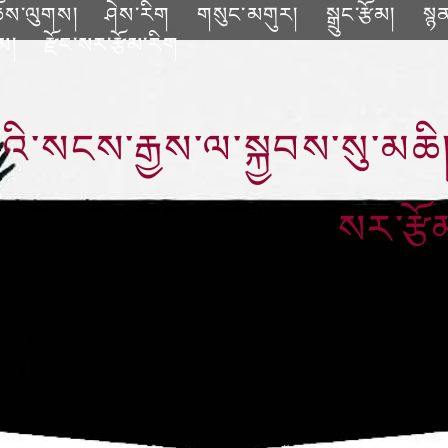
ོས་ལུགས།
ཤེས་རིག
གསུང་མགུར།
སྒྲུང་རྩོམ།
སྙ
ོམ།
རྫོང་སར་རྩོམ་རིག
ི་སངས་རྒྱས་ལ་སྐྱབས་སུ་མཆི། 
སར་རྩོ