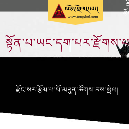
ཆ
རྩ
སྟོན་པ་ཡང་དག་པར་རྫོགས་པའ
རྫོང་སར་རྩོམ་པ་པོ་མཐུན་ཚོགས་ནས་སྤེལ།