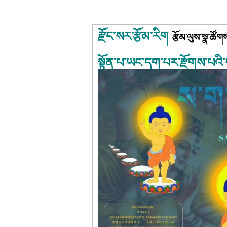
རྫོང་སར་རྩོམ་རིག 
རྩོམ་ལུས་སྣ་ཚོག
སྟོན་པ་ཡང་དག་པར་རྫོགས་པའི་ས