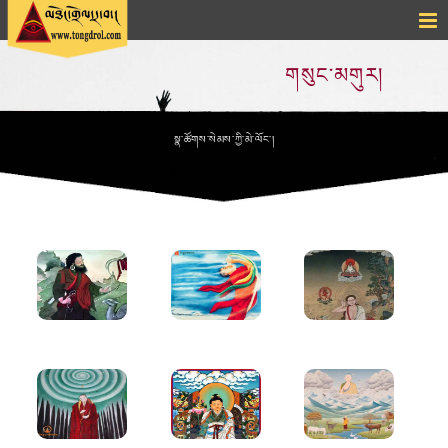
གསུང་མགུར།
སྣ་ཚོགས་སེམས་ཀྱི་མེ་ལོང་།