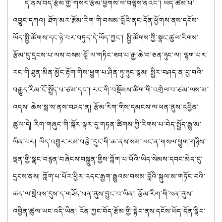
དེ་ནས་བོད་རྩོམ་གྱི་གསར་རྩོམ་ཕྱོགས་ལ་བལྟས་ནའང་། ཡིད་ཚིམ་པོ་
འབྱུང་དཀའ། ཐོག་མར་རྩོམ་རིག་གི་བསམ་བློའི་ནང་དོན་ཕྱོགས་ནས་དངོས་
ཡོད་སྤྱི་ཚོགས་དང་ཉེ་བར་བཏུད་དེ་ཡོད་ཀྱང་། སྤྱི་ཚོགས་ཀྱི་སྣང་ཚུལ་རིགས་
རྩོམ་དུ་དྲངས་པ་ལས་བསམ་བློ་ལ་གཏིང་ཟབ་པ་རྒྱ་ཆེ་བ་ཅན་ཉུང་ལ། ལྷག་པར་
རང་གི་ཐུན་མིན་མྱོང་རྟོག་གིས་ཕྱུག་པ་ཤིན་ཏུ་ཉུང་སྙམ། སྤྱིར་བཤད་ན་བྱ་བའི་
བརྒྱུད་རིམ་ངོ་སྤྲོད་པ་ཙམ་དང་། རང་གི་བསྡོམས་ཚིག་གི་འགྲེལ་བ་ཙམ་ལས་མ་
འདས། ཆེས་སླ་ས་ནས་བཤད་ན། རྩོམ་རིག་གིས་དམངས་ལ་ཕན་ནུས་འབྱིན་
ཚུལ་དེ། རིག་གཞུང་གི་སྐོར་ལྟར་དུ་གཏན་ཚིགས་ཀྱི་རིགས་པ་བེད་སྤྱོད་རྒྱུ་མ་
ཡིན་པར། ཡིད་འགྱུར་རམ་བརྩེ་དུང་གི་ཆ་ནས་སམ་ཡང་ན་གསལ་ཕྱུག་གཉིས་
ལྡན་གྱི་སྣང་བརྙན་བཞེངས་བསྐྲུན་གྱིས་ཀློག་པ་པོའི་ཡིད་སེམས་དབང་མེད་དུ་
དྲངས་ནས། ཀློག་པ་པོར་ཕྱིར་འདང་རྒྱག་རྒྱུའམ་བསམ་བློའི་སྐུལ་མ་གཏོང་བའི་
ཚད་ལ་སླེབས་དུས་ད་གཟོད་ཕན་ནུས་བྱུང་བ་ཡིན། རྩོམ་རིག་གི་ཕན་ནུས་
འབྱིན་ཚུལ་ཡང་འདི་ཡིན། འོན་ཀྱང་བོད་རྩོམ་གྱི་སྟེང་ནས་དངོས་ཡོད་དོན་སྙིང་