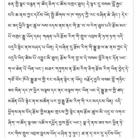
ཅན་གྱི་སྣང་བརྙན་ག་ཚོད་ཅིག་ང་ཚོས་བགྲང་ཐུབ། དེ་ལྟར་དུ་བསམ་བློ་རྐྱང་
བའི་ཆ་ནས་ཀྱང་དངོས་ཡོད་སྤྱི་ཚོགས་ལ་ཁ་གཏད་ཀྱི་རང་བཞིན་ཆེ་ཞིང་། དེར་
མ་ཟད་ཕྱིའི་སྣང་ཚུལ་ལས་འདས་ནས་ནང་གི་རྩ་བ་ལ་རེག་ཐུབ་པའི་རྩོམ་མང་
པོ་བགྲང་རྒྱུ་ཡོད་དམ། གཞན་པའི་རྩོམ་རིག་གི་གྲུབ་འབྲས་ནི་ཏག་ཏག་འདི་
འདྲའི་སྟེང་ནས་བཤད་པ་ཡིན། དེ་བཞིན་དུ་རྩོམ་རིག་གི་སྒྱུ་རྩལ་ཆ་ནས་ཀྱང་དེ་
འདྲའི་ཡིད་ཚིམ་པོ་འབྱུང་མི་ཐུབ། རྩོམ་རིག་བྱ་བ་དེ་བསམ་བློའི་ནང་དོན་ཡང་
གལ་ཆེན་པོ་ཡིན་ཡང་། མཐར་གཏུགས་ན་རྩོམ་རིག་ཅིག་རྩོམ་རིག་ཡིན་བྱེད་དེ་
གཙོ་བོར་ཁོའི་སྒྱུ་རྩལ་གྱི་རང་བཞིན་སྟེང་ན་ཡོད། བརྗོད་བྱའི་བསམ་བློ་གཏིང་
ཟབ་མིན་དང་ཁ་ཕྱིར་བལྟས་དང་ནང་བལྟས་གང་ཡིན་ཡང་དེ་སྒྱུ་རྩལ་གྱི་ཚད་
མཐོན་པོའི་སྟེང་ནས་མཚོན་པར་བྱ་རྒྱུ་རྩོམ་རིག་གི་རང་མདངས་ཡིན། འདི་
ཕྱོགས་ནས་བོད་རྩོམ་གྱིས་རྣམ་གྲངས་ཀྱི་སྟེང་ནས་རྩོམ་ཚུལ་མི་འདྲ་བ་འགའ་
ཞིག་ལ་ཚོད་ལྟའམ་འཚོལ་དཔྱོད་བྱས་མྱོང་ཡང་། སྣ་དེ་ནས་ཟབ་སར་ཕྱིན་ཏེ་
རང་གིས་གྲུབ་འབྲས་བླངས་ཡོད་པ་ཤིན་ཏུ་ཉུང་། ཐ་ན་ད་བར་དུ་དངོས་ཡོད་