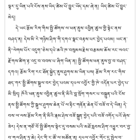
ལྟར་དུ་ཡིན་པའི་ངོས་ནས་ཡིད་ཚིམ་པོ་བྱུང་ཡོད་དམ་ཞེ་ན། ཡིད་ཚིམ་པོ་བྱུང་
མེད།
དེ་ཡང་རྩོམ་རིག་གིས་སྤྱི་ཚོགས་ལ་ཕན་ནུས་འབྱིན་ཚུལ་གྱི་སྟེང་ནས་
བཤད་ན། དེས་མི་རེ་གཉིས་ཤིག་གི་དགའ་སྣང་བརྟས་པར་བྱེད་པའམ། ཡང་ན་
ནི“ལེགས་པོར་འདུག”ཅེས་དཔེ་ཆའི་ཁ་བསུམས་རྗེས་བརྩམས་ཆོས་རང་ལའང་
རྫོགས་ཚིག་རྟ་འདྲ་བ་བབས་པ་ཞིག་ཡིན་ན། སྤྱི་ཚོགས་ཕན་ནུས་བྱ་བ་བཤད་
དཀའ། རྩོམ་རིག་རང་ཐོན་སྐྱེད་ནུས་ཤུགས་མ་ཡིན་པས། རྩོམ་རིག་རང་གིས་
ཐད་ཀར་སྤྱི་ཚོགས་སྒུལ་བར་བྱེད་པའམ་དཔལ་འབྱོར་གྱི་ཁེ་འདོན་པར་བྱེད་པ་
མི་སྲིད། ཁོའི་ཕན་ནུས་འབྱིན་ཚུལ་ནི་མིའི་བླ་སྲོག་གསར་པ་བསྐྲུན་པའི་ངོས་
ནས་སྤྱི་ཚོགས་ཀྱི་སྒུལ་ཤུགས་ཆེན་པོ་ལ་རྟིང་གནོན་ཆེན་པོ་བཟོ་བ་དེ་ཡིན། དེ་
བས་ལ་ལས་རྩོམ་རིག་ནི་མིའི་རྣམ་ཤེས་བཟོ་སྐྲུན་བྱེད་པའི་བཟོ་འགོད་པའོ་ཞེས་
ཟེར། དེས་ན་གཙོ་བོ་སྤྱི་ཚོགས་སྟེང་དུ་བསམ་པའི་མཐོ་རླབས་ཤིག་འཕྱུར་བར་བྱ་
བ་གལ་ཤིན་ཏུ་ཆེ། དེང་གི་ང་ཚོ་ལ་མཚོན་ན། དཔལ་འབྱོར་གོང་དུ་སྤེལ་བ་