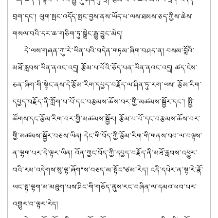
བྲག་དང་། ལུག་སྤང་འདོད་སྤང་བྱས་ནས་ཡོད་པ་ལས་ཐམས་ཅད་ཀྱིས་ཆེས་
གསལ་བའི་དར་ཆ་གཅིག་ཏུ་སྒྲེང་རྒྱུ་བྱུང་མེད།
དེ་ལས་གཞན་ཀུ་རེ་ཡིན་པའི་བདེན་གཏམ་ཞིག་བཤད་ན། བསམ་བློའི་
མཐོ་རླབས་ཡིན་ནའང་འདྲ། རྩོམ་པ་པོའི་ཅོད་པན་ཡིན་ནའང་འདྲ། ཚད་ངེས་
ཅན་ཞིག་གི་སྟེང་ནས་དེ་རྩོམ་རིག་དཔྱད་བརྗོད་ལ་ཤིན་ཏུ་རག་ལས། རྩོམ་རིག་
དཔྱད་བརྗོད་ནི་ཀློག་པ་པོ་དང་བརྩམས་ཆོས་བར་གྱི་མཚམས་སྦྱོར་དང་། སྤྱི་
ཚོགས་དང་རྩོམ་རིག་བར་གྱི་མཚམས་སྦྱོར། རྩོམ་པ་པོ་དང་བརྩམས་ཆོས་བར་
གྱི་མཚམས་སྦྱོར་བཅས་ཡིན། དེང་གི་བོད་ཀྱི་རྩོམ་རིག་གི་གནས་བབ་ལ་བལྟས་
ན་ལྷག་པར་དེ་ལྟར་ཡིན། འོན་ཀྱང་བོད་ཀྱི་དཔྱད་བརྗོད་ནི་མཐོ་རླབས་འཕྱུར་
བའི་རམ་འདེགས་སུ་ལྟ་ཞོག“ས་བཅད་མ་སྟོང”ཙམ་རེད། འདི་དཔེར་ན་སྟ་རེ་རྣོ་
ཡང་སྟ་ལྟག་མ་མཐུག་པས་ཤིང་གི་གཅོད་ནུས་རང་བཞིན་ལ་དམའ་ཕབ་པར་
འགྱུར་བ་ལྟར་རེད།