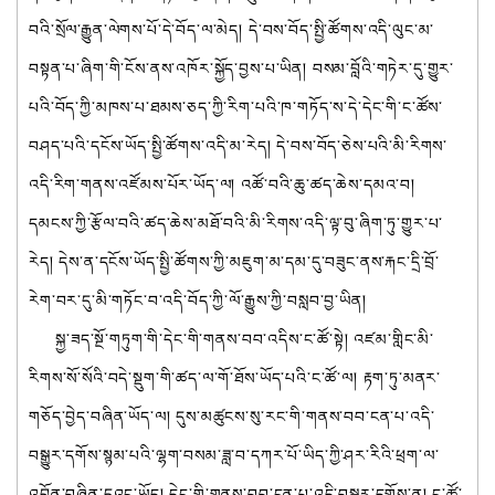
བའི་སྲོལ་རྒྱུན་ལེགས་པོ་དེ་བོད་ལ་མེད། དེ་བས་བོད་སྤྱི་ཚོགས་འདི་ལུང་མ་
བསྟན་པ་ཞིག་གི་ངོས་ནས་འཁོར་སྐྱོད་བྱས་པ་ཡིན། བསམ་བློའི་གཏེར་དུ་གྱུར་
པའི་བོད་ཀྱི་མཁས་པ་ཐམས་ཅད་ཀྱི་རིག་པའི་ཁ་གཏོད་ས་དེ་དེང་གི་ང་ཚོས་
བཤད་པའི་དངོས་ཡོད་སྤྱི་ཚོགས་འདི་མ་རེད། དེ་བས་བོད་ཅེས་པའི་མི་རིགས་
འདི་རིག་གནས་འཛོམས་པོར་ཡོད་ལ། འཚོ་བའི་ཆུ་ཚད་ཆེས་དམའ་བ།
དམངས་ཀྱི་རྩོལ་བའི་ཚད་ཆེས་མཐོ་བའི་མི་རིགས་འདི་ལྟ་བུ་ཞིག་ཏུ་གྱུར་པ་
རེད། དེས་ན་དངོས་ཡོད་སྤྱི་ཚོགས་ཀྱི་མཇུག་མ་དམ་དུ་བཟུང་ནས་རྐང་དྲི་བྲོ་
རེག་བར་དུ་མི་གཏོང་བ་འདི་བོད་ཀྱི་ལོ་རྒྱུས་ཀྱི་བསླབ་བྱ་ཡིན།
སྐྱ་ཟད་སྔོ་གཏུག་གི་དེང་གི་གནས་བབ་འདིས་ང་ཚོ་སྟེ། འཛམ་གླིང་མི་
རིགས་སོ་སོའི་བདེ་སྡུག་གི་ཚད་ལ་གོ་ཐོས་ཡོད་པའི་ང་ཚོ་ལ། རྟག་ཏུ་མནར་
གཅོད་བྱེད་བཞིན་ཡོད་ལ། དུས་མཚུངས་སུ་རང་གི་གནས་བབ་ངན་པ་འདི་
བསྒྱུར་དགོས་སྙམ་པའི་ལྷག་བསམ་ཟླ་བ་དཀར་པོ་ཡིད་ཀྱི་ཤར་རིའི་ཕྲག་ལ་
འབྱོན་བཞིན་དུའང་ཡོད། དེང་གི་གནས་བབ་ངན་པ་འདི་བསྒྱུར་དགོས་ན། ང་ཚོ་