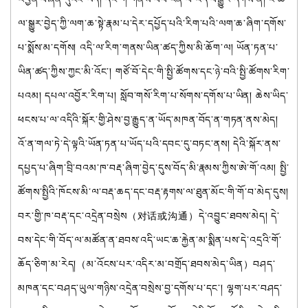
ལ་སྒྱུར་བྱེད་ཀྱི་ལག་ཆ་སྟེ་རྣམ་པ་དེར་དཔྱོད་པའི་རིག་པའི་ལག་ཆ་ཞིག་དགོས་
པ་སྨོས་མ་དགོས། འདི་ལ་རིག་གནས་ཡིན་ཚད་ཀྱིས་མི་ཆོག་ལ། ཡོན་ཏན་པ་
ཡིན་ཚད་ཀྱིས་ཀྱང་མི་འོང་། གཙོ་བོ་དེང་གི་སྤྱི་ཚོགས་དང་ཉེ་བའི་སྤྱི་ཚོགས་རིག་
པའམ། དཔལ་འབྱོར་རིག་པ། སློབ་གསོ་རིག་པ་སོགས་དགོས་པ་ཡིན། ཆེས་ཡིད་
ཕངས་པ་ལ་འདིའི་སྐོར་གྱི་ཤེས་བྱ་རྒྱུད་ན་ཡོད་མཁན་བོད་ན་གཏན་ནས་མེད།
འོ་ན་གལ་ཏེ་དེ་ལྟའི་ཡོན་ཏན་པ་ཡོད་པའི་དབང་དུ་བཏང་ནས། དེའི་སྐོར་ནས་
དཔྱད་པ་ཞིག་བྲི་བའམ་ཁ་བརྡ་ཞིག་བྱེད་དུས་བོད་མི་རྣམས་ཀྱིས་ཨེ་གོ་འམ། སྤྱི་
ཚོགས་སྤྱིའི་ཁོངས་མི་ལ་བརྡ་ཆད་དང་བརྡ་རྟགས་ལ་ཐུན་མོང་གི་གོ་བ་མེད་དུས།
བར་གྱི་ཁ་བརྡ་དང་འདྲེན་བསྲེས
（对话或沟通）
དེ་འབྱུང་ཐབས་མེད། དེ་
བས་དེང་གི་བོད་ལ་མཚོན་ན་ཐབས་འདི་ཡང་ཆ་རྐྱེན་མ་སྨིན་པས་དེ་འདྲའི་གོ་
ཆོད་ཅིག་མ་རེད།（མ་འོངས་པར་འདིར་མ་བགྲོད་ཐབས་མེད་ཡིན）བཤད་
མཁན་དང་བཤད་ཡུལ་གཉིས་འདྲེན་བསྲེས་བྱ་དགོས་པ་དང་། ལྷག་པར་བཤད་