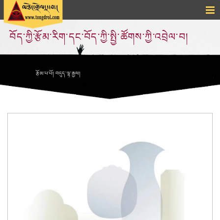
བོད་ཀྱི་རྩོམ་རིག་དང་བོད་ཀྱི་སྤྱི་ཚོགས་ཀྱི་འབྲེལ་བ།
རྩོམ་པ་པོ། བདུད་ལྷ་རྒྱལ།