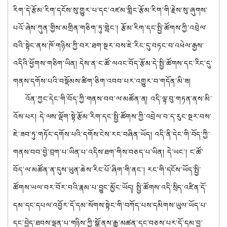
རིག་དེ་རྩོམ་རིག་དངོས་སུ་གྱུར་པ་དང་འཛམ་གླིང་རྩོམ་རིག་གི་རྗེས་སུ་ཞུགས་
པའོ་ཞེས་ཀུན་གྱིས་མགྲིན་གཅིག་ཏུ་གླེང་། རྩོམ་རིག་དང་སྤྱི་ཚོགས་ཀྱི་འབྲེལ་
བའི་སྟེང་ནས་ཁོ་གཉིས་ཀྱི་བར་ཐག་སྔར་བས་ཇེ་རིང་དུ་བཏང་བ་འཕེལ་རྒྱས་
འདིའི་ཕྱོགས་གཅིག་ཡིན། དེས་ན་ང་ཚོ་ལའང་བོད་རྩོམ་དེ་སྤྱི་ཚོགས་དང་རིང་དུ་
གནས་དགོས་པའི་བསྡོམས་ཚིག་ཅིག་འབབ་པར་འགྱུར་བ་གདོན་མི་ཟ།
འོན་ཀྱང་དེང་གི་བོད་ཀྱི་གནས་བབ་ལ་མཚོན་ན། འདི་ལྟ་བུ་གཏན་ནས་མི་
འོས་པར། དེ་ལས་ལྡོག་སྟེ་རྩོམ་རིག་དང་སྤྱི་ཚོགས་ཀྱི་འབྲེལ་བ་ད་རུང་སྔར་བས་
ཇེ་ཟབ་ཏུ་གཏོང་དགོས་པའི་དགོས་ངེས་རང་བཞིན་ཡོད། འདི་ནི་དེང་གི་བོད་ཀྱི་
གནས་བབ་བྱེ་བྲག་པ་ཡིན་པ་འདིས་ཐག་གིས་བཅད་པ་ཡིན། དེ་ཡང་། ང་ཚོ་
བོད་ལ་མཚོན་ན་དུས་ཡུན་ཆེས་རིང་པོ་ཞིག་གི་ནང་། རང་གི་དངོས་ཡོད་སྤྱི་
ཚོགས་ཡལ་བར་བོར་བའི་རྣམ་པ་བྱུང་མྱོང་ཡོད། སྤྱི་ཚོགས་འདི་སྲིད་འཛིན་དོ་
དམ་དང་དཔལ་འབྱོར་དོ་དམ་སོགས་སྟེང་གི་བཀོད་པས་དམིགས་ཡུལ་ཡོད་པ་
དང་བྱེད་ཐབས་ལྡན་པ་གཉིས་ཀྱི་སྒོ་ནས་རྒྱུ་མཚན་དང་བཅས་པར་དོ་དམ་བྱ་