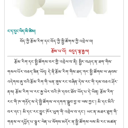
ང་ད་དུང་ཡིད་མི་ཚིམ།
བོད་ཀྱི་རྩོམ་རིག་དང་བོད་ཀྱི་སྤྱི་ཚོགས་ཀྱི་འབྲེལ་བ།
རྩོམ་པ་པོ། བདུད་ལྷ་རྒྱལ།
རྩོམ་རིག་དང་སྤྱི་ཚོགས་བར་གྱི་འབྲེལ་བ་ནི། སྤྱིར་བཤད་ན་ཐག་གིས་
གསལ་པོར་བཅད་ཟིན་ཡོད། དེ་ནི་རྩོམ་རིག་གིས་ཐད་ཀར་སྤྱི་ཚོགས་ལ་ཞབས་
འདེགས་ཞུ་བའི་རྩོམ་རིག་གི་ཕན་ནུས་རང་བཞིན་དེས་རང་གི་དམ་བཅའ་ཤོར་
ནས། རྩོམ་རིག་ལ་རང་རྐྱ་ཕེར་བའི་ཁེ་དབང་ཐོབ་ཡོད་པ་དེ་ཡིན། རྩོམ་རིག་
རང་གི་ཁ་གཏོད་ས་དེ་སྤྱི་ཚོགས་ལ་དགག་སྒྲུབ་བྱ་བ་ལས་ཀྱང་། མི་དང་མིའི་
བར་དང་། མི་དང་རང་བྱུང་ཁོར་ཡུག་གི་འབྲེལ་བ་དང་། ཡང་ན་མཐར་ཐུག་གི་
གནས་ལ་དཔྱོད་པ་ལྷུར་ལེན་པ་སོགས་མདོར་ན་སྤྱི་ཚོགས་ལས་མི་རང་མཚན་