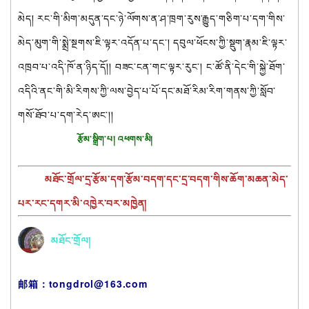
མེད། རང་གི་མིག་མདུན་དང་ཉེ་ལོགས་ན་ཤ་ཁྲག་རུས་རྒྱུད་གཅིག་པ་དག་གིས་
མེད་མུག་གི་སྨྲེ་སྔགས་ཇི་ལྟར་འདོན་པ་དང་། དབུལ་ཕོངས་ཀྱི་སྡུག་རྣམ་ཇི་ལྟར་
འཁྲབ་པ་འདི་ཁོ་ན་ཉིད་དོ།། བཟང་ངན་གང་ལྟར་རུང་། ང་ཚོ་ནི་དེང་གི་སྐྱེ་ཐོག་
འདིའི་ནང་གི་མི་རིགས་ཀྱི་ལས་བྱེད་པ་པོ་དང་མཐོ་རིམ་རིག་གནས་ཀྱི་སློབ་
གསོ་ཐོབ་པ་དག་རེད་ཨང་།།
རྩོམ་སྒྲིག་པ། འཕགས་མི། 
མཐོང་གྲོལ་དྲ་རྩོམ་དག་རྩོམ་བདག་དང་དྲ་བདག་གིས་ཆོག་མཆན་མེད་
པར་རང་དགར་མི་འཁྱེར་བར་མཁྱེན།
མཐོང་གྲོལ།
邮箱：tongdrol@163.com