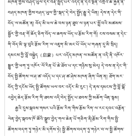
མཁན་གྱིས་བཤད་ཡུལ་དེར་བརྡ་སྤྲོད་པར་འདོད་ན་དེའི་སྔོན་འགྲོའི་ཆ་རྐྱེན་ནི་
བཤད་མཁན་གྱིས་བཤད་ཡུལ་གྱི“སྐད”དེ་བེད་སྤྱོད་རྒྱུ་དེ་ཡིན། དེས་ན་དེང་གི་
བོད་ལ་མཚོན་ན། བོད་མི་ཕལ་ཆེ་བས་ཉན་ཐུབ་ལ་ཉན་པར་སྤྲོ་བའི་མཚམས་
སྦྱོར་གྱི་བརྡ་གོ་ཆོད་ཅིག་བོད་ལ་ཆགས་ཡོད་པ་རྩོམ་རིག་གོ། ངས་བསམ་ན་དེང་
གི་བོད་མི་ལྟ་བུའི་རྩོམ་རིག་ལ་འཇུག་མི་མང་པོ་ཡོད་པ་གཞན་དུ་མི་སྲིད།
དམངས་ཀྱི་བློ་བསྐྱེད
（启蒙）
པར་འདོད་མཁན་ལ་མཚོན་ན་འདི་ནི་འཁོར་
སྒྱུར་གྱི་ཕག་ཏུ་འཁོར་ལོ་རིན་པོ་ཆེ་ཐོབ་པ་དང་གཉིས་སུ་མེད། དེ་བས་ན་དེང་གི་
བོད་སྤྱི་ཚོགས་ལ་ཤ་ཚ་འདོད་པ་དང་ཤ་ཚ་ཤེས་མཁན་ཞིག་ཡིན་ན། ཐོག་མར་
བོད་ཀྱི་དངོས་ཡོད་སྤྱི་ཚོགས་ཡལ་བར་འདོར་མི་རུང་། དེ་ནས་དམངས་ཀྱི་བློ་སྒོ་
འབྱེད་ཆེད་རྩོམ་རིག་གི་ཐབས་འདི་བེད་སྤྱོད་པ་ཐབས་ཀྱི་མཆོག་ཡིན་སྙམ།
རྒྱའི་དུས་སྐབས་གསར་པའི་རྩོམ་རིག་གིས་རྩོམ་རིག་ལ་རང་དབང་བརྩོན་
ལེན་བྱེད་སྐབས་ཁོ་ཚོའི་སྒྲུབ་བྱེད་གལ་ཆེན་པོ་གཅིག་ནི།རྩོམ་རིག་གིས་སྤྱི་
ཚོགས་བདག་ཏུ་གཉེར་མི་དགོས་ཏེ། སྤྱི་ཚོགས་བདག་ཏུ་གཉེར་བ་ལ་སྤྱི་ཚོགས་