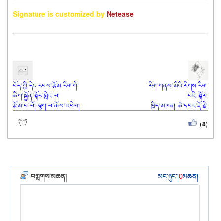
Signature is customized by 
Netease
བོད་ཀྱི་དེང་རབས་རྩོམ་རིག་གི་
རིག་གནས་མིའི་རིགས་རིག་
ཚིག་སྐྱོན་སྐོར་གླེང་བ།
པའི་སྐོར།
རྩོམ་པ་པོ། ལྷག་པ་ཆོས་འཕེལ།
ཁྲིད་མཁན། ཚེ་དབང་རྡོ་རྗེ།
(
8
)