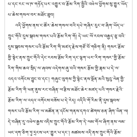
པ་དང་རང་ལ་ཁ་གཏོད་པར་འགྱུར་བ་རྩོམ་རིག་སྤྱིའི་འཕེལ་ཕྱོགས་སུ་གྱུར་ཡོད་
པ་ཆེས་གསལ་བར་མཐོང་ཐུབ།
འདི་ཕྱོགས་ནས་ང་ཚོར་ཆེས་གསལ་བའི་དཔེ་གཞིར་རུང་བ་ཞིག་ཡོད་པ་
ཀྲུང་གོའི་དུས་སྐབས་གསར་པའི་རྩོམ་རིག་གོ། དེ་ཡང་ལོ་རབས་བརྒྱད་ཅུ་བའི་
དུས་སྐབས་གསར་པའི་རྩོམ་རིག་གི་མཛད་རྗེས་གཙོ་བོ་གཅིག་ནི། གསར་རྩོམ་
གྱི་སྟེང་ནས་ཀྲུང་གོའི་དེང་རབས་རྩོམ་རིག་དང་ལྷག་པར“རིག་གསར”གྱི་རྩོམ་
རིག་གིས་ཆབ་སྲིད་ལ་ཞབས་འདེགས་ཞུ་བའི་གསར་རྩོམ་གྱི་རྣམ་པ་དེ་ལ་
འདའ་འགོངས་བྱུང་བ་དང་། གཞུང་ལུགས་ཀྱི་སྟེང་ནས་སྔོན་མའི་སུའུ་ལེན་གྱི་
རྩོམ་རིག་གི་ཕན་ནུས་རང་བཞིན་ལ་རྩིས་མཐོང་ཆེར་མཛད་པའི་གསར་རྗེའི་
རྩོམ་རིག་ལ་འདའ་འགོངས་བཟོས་པ་དེ་རེད། འདིའི་གོ་རིམ་ནི་དུས་སྐབས་
གསར་པའི་རྩོམ་རིག་ལ་མཚོན་ན་དངོས་གནས་དཀའ་ཚེགས་ཅན་ཞིག་ཡིན་ལ།
དེ་བཞིན་དུ་འཕེལ་རྒྱས་འདིས་ཀྲུང་གོའི་རྩོམ་རིག་དེ་ལམ་གོལ་ཞིག་ནས་ལམ་
ཡང་དག་ཅིག་ཏུ་དྲངས་པར་གྱུར་པ་དང་། མཚམས་འདི་ནས་ཀྲུང་གོའི་རྩོམ་