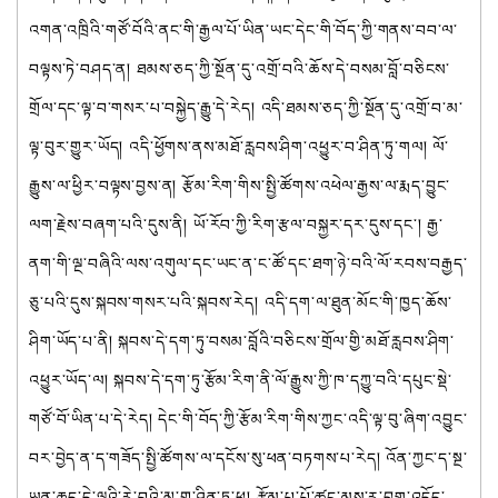
འགན་འཁྲིའི་གཙོ་བོའི་ནང་གི་རྒྱལ་པོ་ཡིན་ཡང་དེང་གི་བོད་ཀྱི་གནས་བབ་ལ་
བལྟས་ཏེ་བཤད་ན། ཐམས་ཅད་ཀྱི་སྔོན་དུ་འགྲོ་བའི་ཆོས་དེ་བསམ་བློ་བཅིངས་
གྲོལ་དང་ལྟ་བ་གསར་པ་བསྐྱེད་རྒྱུ་དེ་རེད། འདི་ཐམས་ཅད་ཀྱི་སྔོན་དུ་འགྲོ་བ་མ་
ལྟ་བུར་གྱུར་ཡོད། འདི་ཕྱོགས་ནས་མཐོ་རླབས་ཤིག་འཕྱུར་བ་ཤིན་ཏུ་གལ། ལོ་
རྒྱུས་ལ་ཕྱིར་བལྟས་བྱས་ན། རྩོམ་རིག་གིས་སྤྱི་ཚོགས་འཕེལ་རྒྱས་ལ་རྨད་བྱུང་
ལག་རྗེས་བཞག་པའི་དུས་ནི། ཡོ་རོབ་ཀྱི་རིག་རྩལ་བསྐྱར་དར་དུས་དང་། རྒྱ་
ནག་གི་ལྔ་བཞིའི་ལས་འགུལ་དང་ཡང་ན་ང་ཚོ་དང་ཐག་ཉེ་བའི་ལོ་རབས་བརྒྱད་
ཅུ་པའི་དུས་སྐབས་གསར་པའི་སྐབས་རེད། འདི་དག་ལ་ཐུན་མོང་གི་ཁྱད་ཆོས་
ཤིག་ཡོད་པ་ནི། སྐབས་དེ་དག་ཏུ་བསམ་བློའི་བཅིངས་གྲོལ་གྱི་མཐོ་རླབས་ཤིག་
འཕྱུར་ཡོད་ལ། སྐབས་དེ་དག་ཏུ་རྩོམ་རིག་ནི་ལོ་རྒྱུས་ཀྱི་ཁ་དཀྱུ་བའི་དཔུང་སྡེ་
གཙོ་བོ་ཡིན་པ་དེ་རེད། དེང་གི་བོད་ཀྱི་རྩོམ་རིག་གིས་ཀྱང་འདི་ལྟ་བུ་ཞིག་འབྱུང་
བར་བྱེད་ན་ད་གཟོད་སྤྱི་ཚོགས་ལ་དངོས་སུ་ཕན་བཏགས་པ་རེད། འོན་ཀྱང་ད་སྔ་
ཡན་ཆད་དེ་ལྟའི་རེ་བའི་མྱུ་གུ་ཤིན་ཏུ་ཕྲ། རྩོམ་པ་པོ་ཚང་མས་ར་བྲག་འདོད་