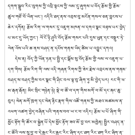
དགག་སྒྲུབ་རིང་ལུགས་ཀྱི་འབྲི་སྟངས་ཀྱི་ལམ་དུ་ཞུགས་པ་བོད་རྩོམ་གྱི་རྩོམ་
ཚུལ་གཙོ་བོ་ཡིན་ཡང་། འདིའི་ཐད་ནས་འབྲས་བུ་མངོན་གསལ་ཅན་བླངས་པ་
ཆེར་དཀོན། རྩོམ་རིག་ལ་གསར་དུ་འཇུག་མཁན་ལ་དགའ་སྣང་བརྟས་པར་བྱེད་
པ་མང་དུ་ཡོད་ཀྱང་། ལོ་ངོ་ཉི་ཤུའི་བོད་རྩོམ་གསར་པའི་དུས་ཡུན་དང་བསྡུར་ཏེ་
ལེན་འོས་པའི་ཆ་ནས་བཤད་ན་དངོས་གནས་ཡིད་ཚིམ་པ་འབྱུང་དཀའ།
དེས་ན། བོད་ཀྱི་ཡོན་ཏན་པ་སྤྱི་དང་སྒོས་སུ་བོད་རྩོམ་གྱི་ལས་ལ་འཇུག་པ་
དག་གིས། རྩོམ་རིག་གི་ལས་འདི་གཞན་རིགས་ཀྱི་ཟེར་རྗེས་འབྲངས་ནས་གནམ་
བཤད་ས་བཤད་ཀྱིས་བར་སྣང་གི་ཤིང་བལ་ལྟ་བུ་ཞིག་ཏུ་མི་བྱེད་པར། རང་གི་ཕ་
མ་རྒན་རྒོན། མིང་སྲིང་གཉེན་ཉེ། སྡེ་བ་ཚོ་བ་དག་གིས་མགོ་བ་མོ་དང་རྐང་ཆུ་
བུར། སེན་མགོ་ཁྲག་དང་སེན་རྟིང་རྣག་གིས་འཚོ་གནས་ཀྱི་མཐའ་མཚམས་ན་
འཕག་འཚག་བྱེད་བཞིན་པའི་གནས་བབ་ཡ་ང་བ་འདིར། རྩོམ་པ་པོ་ཞིག་གི་
མྱོང་རྟོག་གི་ཚོར་བ་སྐྱེན་པོ་དེས་མྱོང་རྟོག་ཟབ་མོ་བྱ་བར་མཁྱེན། སྤྱིར་བཤད་ན་
ང་ཚོའི་ལས་སུ་བྱ་བ་དེ་རྒྱང་རིང་རྒྱང་རིང་ཞིག་དང་ཐག་རིང་ཐག་རིང་ཞིག་ན་