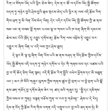
རིག་པ་སོགས་ཡོད་པའི་ཕྱིར་ཅེས་ཟེར། དེས་ན་ང་ཚོ་ལ་དངོས་ཡོད་སྤྱི་ཚོགས་
བདག་ཏུ་གཉེར་བྱའི་ཤེས་བྱའི་རྣམ་གྲངས་མེད་པའི་ཕྱིར་ན་ལས་འདི་རྩོམ་རིག་
གིས་ཕྲག་ཏུ་མི་ལེན་འོས་མེད་ཡིན། དེང་འདིར་དངོས་ཡོད་སྤྱི་ཚོགས་ཀྱི་ཆ་ནས་
སམ་ཡང་ན་བསམ་བློ་གསར་པའམ་ལྟ་བ་གསར་པའི་ཁ་བརྡ་ཞིག་མི་དམངས་
ཆེས་མང་པོའི་ཁྲོད་དུ་འབྱུང་དགོས་ན། རྩོམ་རིག་ལས་འཕྲོས་ཏེ་འབྱུང་བར་
འགྱུར་བ་ཞིག་ཡིན་པ་འདི་ལས་ཀྱང་ཤེས་ཐུབ།
དེ་ལྟར་ཇི་ལྟ་བུ་ཞིག་ཡིན་འོས་པའི་ཆ་ནས་བཤད་ན་བོད་རྩོམ་གྱིས་དངོས་
ཡོད་སྤྱི་ཚོགས་འདི་བདག་ཏུ་གཉེར་དགོས་པ་དེང་གི་གནས་བབ་དང་འཚམ་པའི་
བྱ་བ་གོ་ཆོད་ཅིག་ཡིན་སྙམ། འདི་ནི་རྩོམ་རིག་སྤྱིའི་འཕེལ་ཕྱོགས་དང་མི་མཐུན་
ཡང་། མར་ཁེ་སིའི་གཞུང་ལུགས་ཀྱིས་གནས་ཚུལ་བྱེ་བྲག་པ་ལ་བྱེ་བྲག་པའི་སྒོ་
ནས་ཐག་གཅོད་བྱ་དགོས་ཞེས་ཟེར་ལ། ཚད་མའི་གཞུང་དུ། “སྤྱི་དང་དམིགས་
ཀྱིས་བསལ་བ་ཀུན།། བསྟན་བཅོས་ཀུན་ལ་རབ་ཏུ་གཅེས།།” ཞེས་པ་དེ་རེད།
དེས་ན་བོད་ཀྱི་རྩོམ་རིག་གིས་འགན་འདི་འགྲུབ་པར་བྱ་བའི་ཐད་ནས་ཏེ། ཇི་