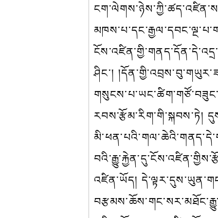
ངག་ལེགས་ཉེས་ཀྱི་ཚད་འཛིན་ས་ག
མཁས་པ་དང་རྒྱལ་དབང་ལྔ་པ་གཉི
ངོས་འཛིན་གྱི་གནད་དོན་དེ་འདྲ
ཤིང་། །དོན་གྱི་འབྲས་བུ་གཡུར་
གསུངས་པ་ཡང་ཚིག་གཙོ་བཟུང་གི
རབས་རྩོམ་རིག་གི་སྐབས་ཏེ། དུ
མི་ཕན་པའི་གལ་ཆེའི་གནད་དེ་ག
བའི་རྒྱུ་རྐྱེན་དུ་ངོས་འཛིན་
འཛིན་ཡོད། དེ་ལྟར་དུས་ཡུན་གང
བརྩམས་ཆོས་གང་སར་མཐོང་རྒྱུ་