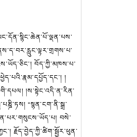
་ཡང་དོན་སྙིང་ཆེན་པོ་ལྡན་པས་
ར་ནས་ད་བར་རླུང་ལྟར་གྲགས་པ་
ངས་ཡོད་ཅིང་། བོད་ཀྱི་མཁས་པ་
ྱེད་པའི་རྣམ་དཔྱོད་དང་། །
་དཔལ། །ས་སྟེང་འདི་ན་རིན་
པཎྜི་ཏས། “སྙན་ངག་ནི་སྒྲ་
ཡིན་པར་གསུངས་ཡོད་པ། བསེ་
རྗོད་བྱེད་ཀྱི་ཚིག་སྦྱོར་ཕུན་