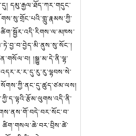
ིན་དུ། དམུ་རྒྱལ་ཐོད་ཀར་གདུང་
་སུ་གྲོང་པའི་གླུ་རྣམས་ཀྱི་
ང་ཚིག་སྦྱོར་འདི་རིགས་ལ་མཁས་
་བྱ་བ་བྱེད་མི་ནུས་སུ་སོང་། 
གསོལ་བ། །སྒྱུ་མ་དེ་ནི་ལྷ་
དར་ར་ར་དུ་རུ་རུ་ལྷབས་སེ་
་སོགས་ཀྱི་ནང་དུ་ཚུད་ཙམ་ལས། 
ི་ད་ལྟའི་རྩོམ་ལུགས་འདི་ནི་
་འཇགས་ནས་གོ་བདེ་བར་སོང་བ་
ོ། ཚིག་གསལ་ཆེ་བར་བྲིས་ཚེ་