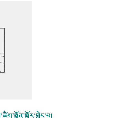
ཚིག་སྐྱོན་སྐོར་གླེང་བ། 