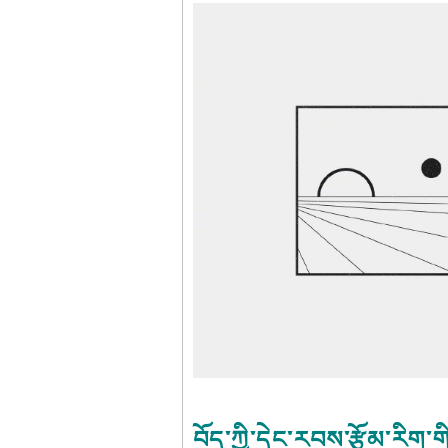
བོད་ཀྱི་དེང་རབས་རྩོམ་རིག་གི་