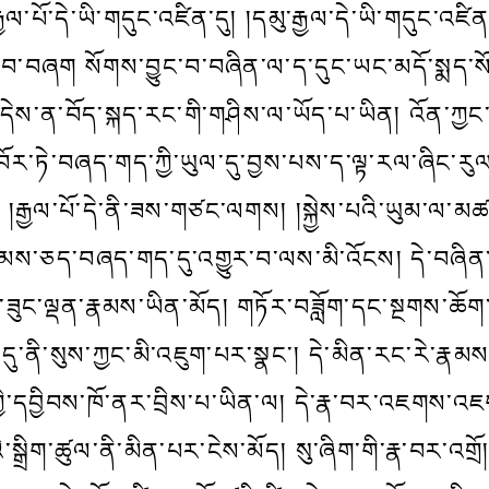
 རྒྱལ་པོ་དེ་ཡི་གདུང་འཛིན་དུ། །དམུ་རྒྱལ་དེ་ཡི་གདུང་འཛ
བྱ་བ་བཞག སོགས་བྱུང་བ་བཞིན་ལ་ད་དུང་ཡང་མདོ་སྨད་སོགས
་། དེས་ན་བོད་སྐད་རང་གི་གཤིས་ལ་ཡོད་པ་ཡིན། འོན་ཀྱ
ོར་ཏེ་བཞད་གད་ཀྱི་ཡུལ་དུ་བྱས་པས་ད་ལྟ་རལ་ཞིང་རུལ་ཏེ
རྒྱལ་པོ་དེ་ནི་ཟས་གཙང་ལགས། །སྐྱེས་པའི་ཡུམ་ལ་མཚན་
ས་ཅད་བཞད་གད་དུ་འགྱུར་བ་ལས་མི་འོངས། དེ་བཞིན་འ
ི་ཟུང་ལྡན་རྣམས་ཡིན་མོད། གཏོར་བཟློག་དང་སྔགས་ཆོག
ནི་སུས་ཀྱང་མི་འཇུག་པར་སྣང་། དེ་མིན་རང་རེ་རྣམས་ཀྱ
མས་ཀྱི་དབྱིབས་ཁོ་ནར་བྲིས་པ་ཡིན་ལ། དེ་རྣ་བར་འཇགས
་སྒྲིག་ཚུལ་ནི་མིན་པར་ངེས་མོད། སུ་ཞིག་གི་རྣ་བར་འགྲ