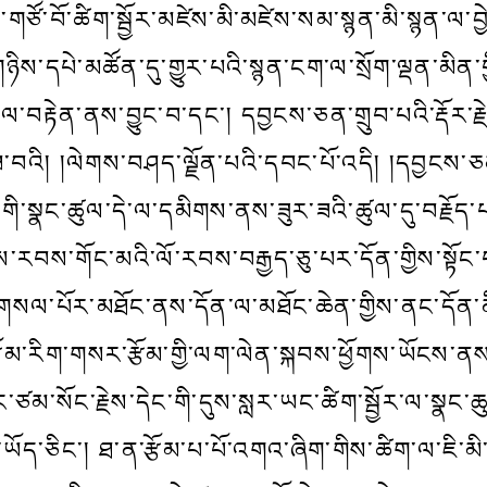
ཙོ་བོ་ཚིག་སྦྱོར་མཛེས་མི་མཛེས་སམ་སྙན་མི་སྙན་ལ་བྱེད
ས་དཔེ་མཚོན་དུ་གྱུར་པའི་སྙན་ངག་ལ་སྲོག་ལྡན་མིན་གྱི
་ལ་བརྟེན་ནས་བྱུང་བ་དང་། དབྱངས་ཅན་གྲུབ་པའི་རྡོར་ར
ཟ་བའི། །ལེགས་བཤད་ལྗོན་པའི་དབང་པོ་འདི། །དབྱངས་ཅན་ག
་སྣང་ཚུལ་དེ་ལ་དམིགས་ནས་ཟུར་ཟའི་ཚུལ་དུ་བརྗོད་པ་
ས་རབས་གོང་མའི་ལོ་རབས་བརྒྱད་ཅུ་པར་དོན་གྱིས་སྟོང་
སལ་པོར་མཐོང་ནས་དོན་ལ་མཐོང་ཆེན་གྱིས་ནང་དོན་ནི་ར
གྱིས་རྩོམ་རིག་གསར་རྩོམ་གྱི་ལག་ལེན་སྐབས་ཕྱོགས་ཡོང
་ཙམ་སོང་རྗེས་དེང་གི་དུས་སླར་ཡང་ཚིག་སྦྱོར་ལ་སྣང་ཆ
ཡོད་ཅིང་། ཐ་ན་རྩོམ་པ་པོ་འགའ་ཞིག་གིས་ཚིག་ལ་ཇི་མ