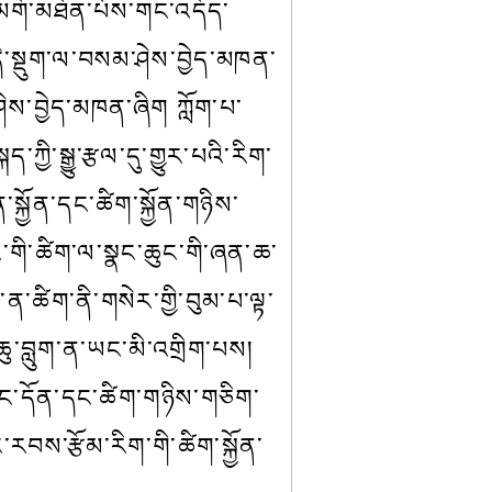
་མགོ་མཐོན་པོས་གང་འདོད་
དེ་སྡུག་ལ་བསམ་ཤེས་བྱེད་མཁན་
ེས་བྱེད་མཁན་ཞིག ཀློག་པ་
ྱི་སྒྱུ་རྩལ་དུ་གྱུར་པའི་རིག་
ྐྱོན་དང་ཚིག་སྐྱོན་གཉིས་
ང་གི་ཚིག་ལ་སྣང་ཆུང་གི་ཞན་ཆ་
་ན་ཚིག་ནི་གསེར་གྱི་བུམ་པ་ལྟ་
ཆུ་བླུག་ན་ཡང་མི་འགྲིག་པས། 
་ཀྱང་དོན་དང་ཚིག་གཉིས་གཅིག་
་རབས་རྩོམ་རིག་གི་ཚིག་སྐྱོན་