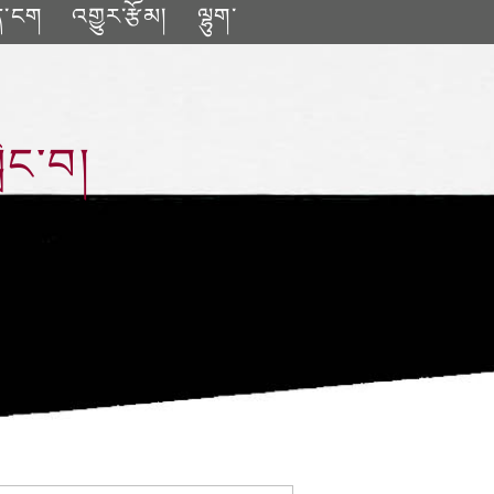
ན་ངག
འགྱུར་རྩོམ།
ལྷུག་
ླེང་བ།