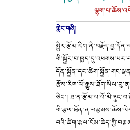
                  ལྷག་པ་ཆོས་འ
གླེང་གཞི།
སྤྱིར་རྩོམ་རིག་ནི་བརྗོད་བྱ་ད
གི་སྦྱོར་བ་ཁྱད་དུ་འཕགས་པར་
དོན་སྐྱོན་དང་ཚིག་སྐྱོན་གང་
རྩོམ་རིག་ལོ་རྒྱུས་ཐོག་སིལ་
ཅིང་། ཐ་ན་རྩོམ་པ་པོ་མི་ཉུང་བ
གི་རྩལ་ཐོན་ན་བརྩམས་ཆོས་ལེག
བའི་ཚིག་རྩལ་ངོམ་ཆེད་ཀྱི་བར