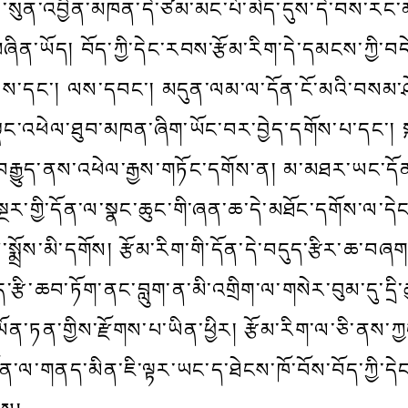
་ལ་སུན་འབྱིན་མཁན་དེ་ཙམ་མང་པོ་མེད་དུས་དེ་བས་རང
ཞིན་ཡོད། བོད་ཀྱི་དེང་རབས་རྩོམ་རིག་དེ་དམངས་ཀྱི་བ
གནས་དང་། ལས་དབང་། མདུན་ལམ་ལ་དོན་ངོ་མའི་བསམ་ཤ
ྣང་འཕེལ་ཐུབ་མཁན་ཞིག་ཡོང་བར་བྱེད་དགོས་པ་དང་། སྐད་ཀ
ྒྱུད་ནས་འཕེལ་རྒྱས་གཏོང་དགོས་ན། མ་མཐར་ཡང་དོན་ས
ྔར་གྱི་དོན་ལ་སྣང་ཆུང་གི་ཞན་ཆ་དེ་མཐོང་དགོས་ལ་དེ
སྨྲོས་མི་དགོས། རྩོམ་རིག་གི་དོན་དེ་བདུད་རྩིར་ཆ་བཞག
་རྩི་ཆབ་ཏོག་ནང་བླུག་ན་མི་འགྲིག་ལ་གསེར་བུམ་དུ་དྲི་
་ཡོན་ཏན་གྱིས་རྫོགས་པ་ཡིན་ཕྱིར། རྩོམ་རིག་ལ་ཅི་ནས
ོན་ལ་གནད་མིན་ཇི་ལྟར་ཡང་ད་ཐེངས་ཁོ་བོས་བོད་ཀྱི་དེང