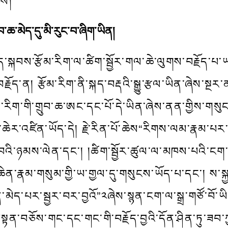
མས།
ྲུབ་ཆ་མེད་དུ་མི་རུང་བ་ཞིག་ཡིན།
ན་རྗོད་སྐབས་རྩོམ་རིག་ལ་ཚིག་སྦྱོར་གལ་ཆེ་ལུགས་བརྗོད་པ
རྗོད་ན། རྩོམ་རིག་ནི་སྐད་བརྡའི་སྒྱུ་རྩལ་ཡིན་ཞེས་སྔ
ྩོམ་རིག་གི་གྲུབ་ཆ་ཨང་དང་པོ་དེ་ཡིན་ཞེས་ནན་གྱིས་གསུ
ཆེར་འཛིན་ཡོད་དེ། རྗེ་རིན་པོ་ཆེས“རིགས་ལམ་རྣམ་པར་ཕ
་ཉམས་ལེན་དང་། །ཚིག་སྦྱོར་ཚུལ་ལ་མཁས་པའི་ངག་གི
ན་རྣམ་གསུམ་གྱི་ཡ་གྱལ་དུ་གསུངས་ཡོད་པ་དང་། ས་སྐྱ་
་མེད་པར་སྦྱར་བར་བྱའོ”༢ཞེས་སྙན་ངག་ལ་སྒྲ་གཙོ་བོ་
ན་བཅོས་གང་དང་གང་གི་བརྗོད་བྱའི་དོན་ཤིན་ཏུ་ཟབ་ཀྱང་། 