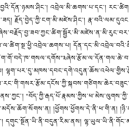
་བྱའི་དོན་ཉམས་ཤིང་། འབྲེལ་མི་ཆགས་པ་དང་། རང་ཚིག་ས
་ཟད། རྗོད་བྱེད་ཀྱི་ངག་མི་མཛེས་ཤིང་། རྣ་བའི་ལམ་ད
ཞེས་བརྗོད་བྱ་ཟབ་ཀྱང་ཚིག་སྦྱོར་མི་མཛེས་ན་མི་རུང་བ
ྩོམ་ལ་ཚིག་སྔ་ཕྱི་འབྲེལ་ཆགས་པ། དོན་དང་མི་འབྲེལ་བའི་
ཚིག་གོ་བདེ་ཁ་གསལ་དགོས”༣ཞེས་རྩོམ་ལ་དོན་གལ་ཆེ་བ་
ལྷག་པར་དུ་མཁས་དབང་དགེ་འདུན་ཆོས་འཕེལ་གྱིས་རྩོམ
་རང་གི་གསར་རྩོམ་དངོས་ཀྱི་སྐབས་གཙིགས་ཆེར་བཟུང
ས་ཀྱང་། “བོད་ཀྱི་རྒད་པོ་རྣམས་ཀྱིས་ཕ་མེས་ལུགས་ཀྱི་ཚི
་མདོས་ཆོག་སོགས་ན། །ཕྱོགས་ཕྱོགས་དེ་ནི་ཕ་གི་ན། །ཉི་
། དགུང་སྔོན་ཡི་ནི་བདུན་རིམ་ནས། ལྷ་ཡུལ་ཡི་ནི་གོང་