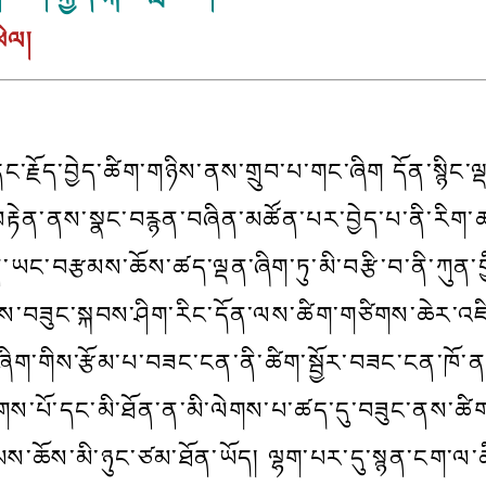
ཕེལ།
ོན་དང་རྗོད་བྱེད་ཚིག་གཉིས་ནས་གྲུབ་པ་གང་ཞིག དོན་སྙིང་
བརྟེན་ནས་སྣང་བརྙན་བཞིན་མཚོན་པར་བྱེད་པ་ནི་རིག་
ལྡན་ཡང་བརྩམས་ཆོས་ཚད་ལྡན་ཞིག་ཏུ་མི་བརྩི་བ་ནི་ཀུན
བུ་ནས་བཟུང་སྐབས་ཤིག་རིང་དོན་ལས་ཚིག་གཙིགས་ཆེར་འཛི
་ཞིག་གིས་རྩོམ་པ་བཟང་ངན་ནི་ཚིག་སྦྱོར་བཟང་ངན་ཁོ་ནའི་
ས་པོ་དང་མི་ཐོན་ན་མི་ལེགས་པ་ཚད་དུ་བཟུང་ནས་ཚིག་ག
ྩམས་ཆོས་མི་ཉུང་ཙམ་ཐོན་ཡོད། ལྷག་པར་དུ་སྙན་ངག་ལ་ཚ