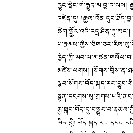
ཁྱུང་ལྡིང་གི་རྒྱུད་མ་བྱ་བ་ལས།
འཛིན་དུ། །རྒྱལ་བོན་དུང་ཐོད་
ཚིག་སྦྱོར་འདི་འདྲ་ཤིན་ཏུ་མང
པ་རྣམས་ཀྱིས་ཅིག་ཅར་རིས་སུ་བ
ཁྱེད་ཀྱི་ཡབ་ལ་མཚན་གསོལ་བ། །
མཛེས་ལགས། །སོགས་བྲིས་ན་ཐམ
ལྷབ་སོགས་བོད་སྐད་རང་བྱུང་ག
སྙན་དངགས་སུ་གྲགས་པའི་ནང་དུ་
རྒྱ་སྐད་བོད་དུ་བསྒྱུར་བ་རྣ
ཡིན་གྱི། བོད་སྐད་རང་དབང་བའི