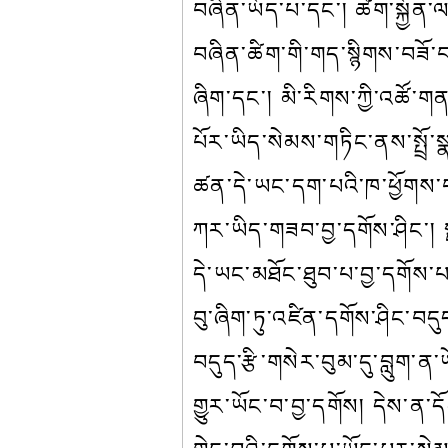
བཞིན་ཡོད་པ་དང་། ཚིག་སྐྱོན
བཞིན་ཚིག་གི་གད་སྙིགས་བཟོ་བ
ཞིག་དང་། མི་རིགས་ཀྱི་འཚོ་
པོར་ཡིད་སེམས་གཏིང་ནས་སྤྲོ་ས
ཚན་དེ་ཡང་དག་པའི་ཁ་ཕྱོགས་བར
ཀར་ཡིད་གཟབ་བྱ་དགོས་ཤིང་། ས
དེ་ཡང་མཐོང་ཐུབ་པ་བྱ་དགོས་པ་
བུ་ཞིག་ཏུ་འཛིན་དགོས་ཤིང་བདུད
བདུད་རྩི་གསེར་བུམ་དུ་བླུག་ན
གྱུར་ཡོང་བ་བྱ་དགོས། དེས་ན་ད