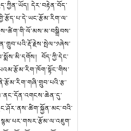
་ཀྱིན་ཡོད། དེར་བརྟེན་བོད་
་རྩོད་པ་དེ་ཡང་རྩོམ་རིག་ལ་
ྗེས“ཚིག་གི་ལོ་མས་མ་བསྒྲིབས་
ྲུབ་པའི་རྡོ་རྗེས་སྤེལ”༡ཞེས་
སྨོས་མི་དགོས།  
བོད་ཀྱི་དེང་
པའམ་རྩོམ་རིག་ཁོག་སྟོང་གིས་
ྩོམ་རིག་གཞི་གྲུབ་པའི་རྩ་
ས་ནས་ནང་དོན་འགངས་ཆེན་དུ་
ུང་ཤོར་ནས་ཚིག་སྐྱོན་མང་བའི་
ི་སྙམ་པར་གསར་རྩོམ་ལ་འཇུག་