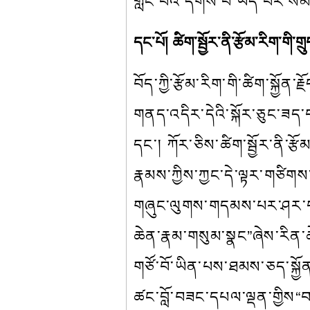
གླེང་བའི་དགོས་པ་ཡོད་པར་སེ
དང་པོ། ཚིག་སྦྱོར་ནི་རྩོམ་རིག་གི་ག
བོད་ཀྱི་རྩོམ་རིག་གི་ཚིག་སྐྱོ
གནད་འདིར་དེའི་སྐོར་ཅུང་ཟད་བ
དང་། ཀོར་ཅིས་ཚིག་སྦྱོར་ནི་ར
རྣམས་ཀྱིས་ཀྱང་དེ་ལྟར་གཙིགས་
གཞུང་ལུགས་གདམས་པར་ཤར་བའི
ཆེན་རྣམ་གསུམ་སྣང”ཞེས་རིན་ཆེ
གཙོ་བོ་ཡིན་པས་ཐམས་ཅད་སྐྱོན
ཚང་བློ་བཟང་དཔལ་ལྡན་གྱིས“བསྟ