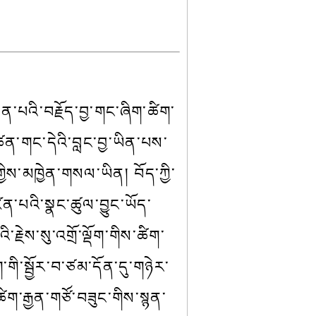
ལྡན་པའི་བརྗོད་བྱ་གང་ཞིག་ཚིག་
ཚན་གང་དེའི་བླང་བྱ་ཡིན་པས་
་གྱིས་མཁྱེན་གསལ་ཡིན། 
བོད་ཀྱི་
ན་པའི་སྣང་ཚུལ་བྱུང་ཡོད་
རྗེས་སུ་འགྲོ་ལྡོག་གིས་ཚིག་
ི་སྦྱོར་བ་ཙམ་དོན་དུ་གཉེར་
ིག་རྒྱན་གཙོ་བཟུང་གིས་སྙན་