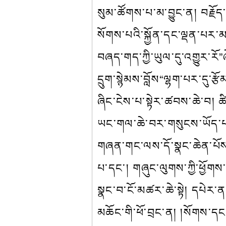
སུམ་ཚོགས་པ་མ་བྱུང་ན། བརྗོད
སོགས་པའི་སྐྱོན་དང་ལྡན་པར་མ
བཞད་གད་ཀྱི་ཡུལ་དུ་འགྱུར་རོ”
དྲུག་སྙེམས་བློས“ལྷག་པར་དུ་ར
ཞིང་ངེས་པ་སྟེར་ཚབས་ཆེ་བ། 
ཡང་གལ་ཆེ་བར་གསུངས་ཡོད་པ། 
གཞན་གང་ལས་དོ་སྣང་ཆེན་པོས
པ་དང་། གཞུང་ལུགས་ཀྱི་ཕྱོགས་ན
སྣང་བ་ངོ་མཚར་ཆེ་སྟེ། དཔེར་ན
མཆོང་གི་ཕོ་བྲང་ན། །སོགས་དང་