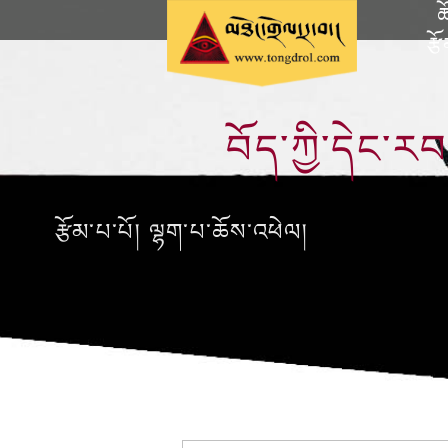
ཆ
རྩ
བོད་ཀྱི་དེང་རབ
རྩོམ་པ་པོ། ལྷག་པ་ཆོས་འཕེལ།