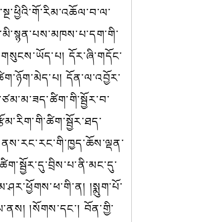
ྔ་ཕྱིའི་གོ་རིམ་འཆོལ་བ་ལ་
ུའང་མི་སྙན་པས་མཁས་པ་དག་གི་
ར་གསུངས་ཡོད་པ། དོར་ཞི་གདོང་
ཚིག་ཉོག་མེད་པ། དོན་ལ་འབྱོར་
ཙམ་མ་ཟད་ཚིག་གི་སྦྱོར་བ་
་རིག་གི་ཚིག་སྦྱོར་ཐད་
་ནས་རང་རང་གི་ཁྱད་ཆོས་ལྡན་
ག་སྦྱོར་དུ་བྲིས་པ་ནི་མང་དུ་
མ་ཤར་ཕྱོགས་ཕ་གི་ན། །སྨུག་པོ་
མ་ནས། །སོགས་དང་། བོན་གྱི་