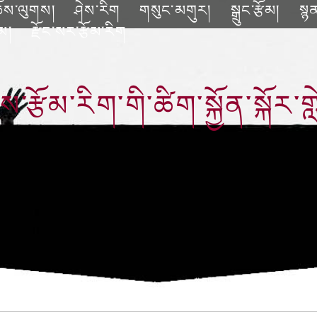
ོས་ལུགས།
ཤེས་རིག
གསུང་མགུར།
སྒྲུང་རྩོམ།
སྙ
ོམ།
རྫོང་སར་རྩོམ་རིག
ས་རྩོམ་རིག་གི་ཚིག་སྐྱོན་སྐོར་ག